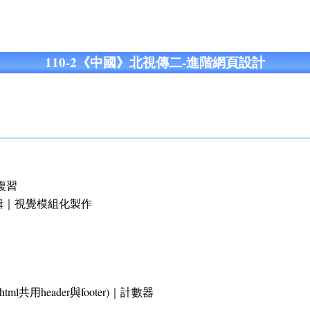
110-2《中國》北視傳二-進階網頁設計
複習
輯｜視覺模組化製作
共用header與footer)｜計數器