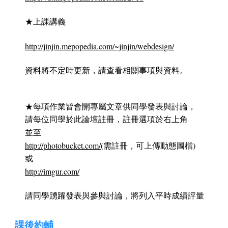
★上課講義
http://jinjin.mepopedia.com/~jinjin/webdesign/
資料將不定時更新，請查看相關事項與資料。
★每項作業皆會開專屬文章供同學發表與討論，
請每位同學於此論壇註冊，註冊選項於右上角
並至
http://photobucket.com/
(需註冊，可上傳動態圖檔)
或
http://imgur.com/
請同學踴躍發表與參與討論，將列入平時成績評量
課後約輔