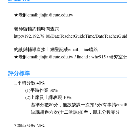
★老師email:
jinjin@cute.edu.tw
老師留輔約輔時間查詢
http://192.192.78.80/DateTeacherGuideTime/DateTeacherGui
約談與輔導直接上網登記或email、line聯絡
★老師email:
jinjin@cute.edu.tw
/ line id : whc915 / 研究
評分標準
1.平時分數 40%
(1)平時作業 30%
(2)出席及上課表現 10%
基準分數80分，無故缺課一次扣3分(有事請emai
缺課超過六次(十二堂課)扣考，期末分數零分
2.期中分數 30%