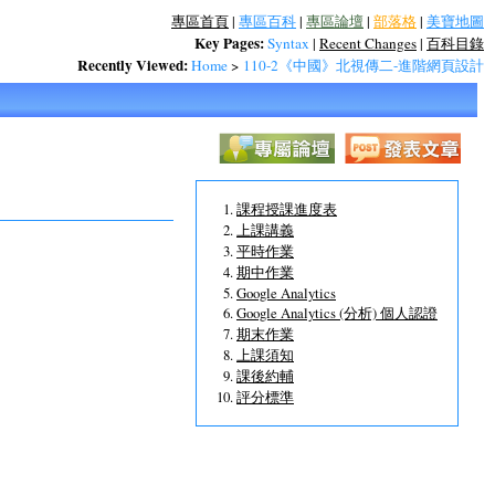
專區首頁
|
專區百科
|
專區論壇
|
部落格
|
美寶地圖
Key Pages:
Syntax
|
Recent Changes
|
百科目錄
Recently Viewed:
Home
>
110-2《中國》北視傳二-進階網頁設計
課程授課進度表
上課講義
平時作業
期中作業
Google Analytics
Google Analytics (分析) 個人認證
期末作業
上課須知
課後約輔
評分標準