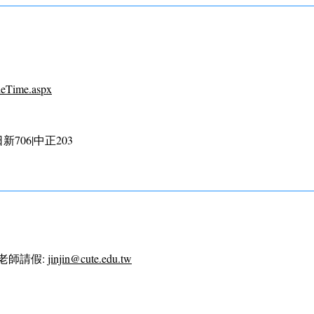
deTime.aspx
室:日新706|中正203
l老師請假:
jinjin@cute.edu.tw