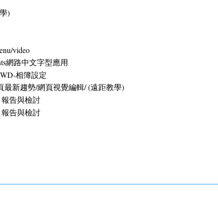
教學)
u/video
onts網路中文字型應用
/RWD-相簿設定
最新趨勢/網頁視覺編輯/ (遠距教學)
交、報告與檢討
交、報告與檢討