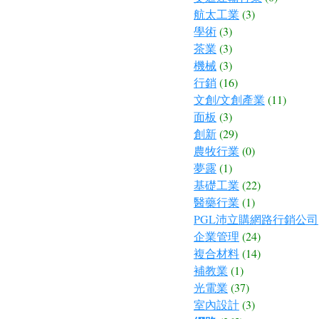
航太工業
(3)
學術
(3)
茶業
(3)
機械
(3)
行銷
(16)
文創/文創產業
(11)
面板
(3)
創新
(29)
農牧行業
(0)
夢露
(1)
基礎工業
(22)
醫藥行業
(1)
PGL沛立購網路行銷公司
企業管理
(24)
複合材料
(14)
補教業
(1)
光電業
(37)
室內設計
(3)