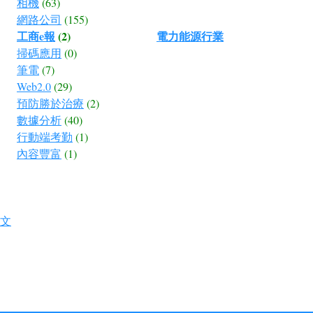
相機
(63)
網路公司
(155)
工商e報
(2)
電力能源行業
掃碼應用
(0)
筆電
(7)
Web2.0
(29)
預防勝於治療
(2)
數據分析
(40)
行動端考勤
(1)
內容豐富
(1)
文