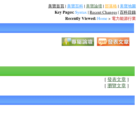
美寶首頁
|
美寶百科
|
美寶論壇
|
部落格
|
美寶地圖
Key Pages:
Syntax
|
Recent Changes
|
百科目錄
Recently Viewed:
Home
>
電力能源行業
[
發表文章
]
[
瀏覽文章
]