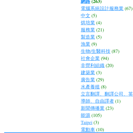
網路
(263)
電腦系統設計服務業
(67)
中文
(5)
烘培業
(4)
服務業
(21)
製造業
(5)
漁業
(9)
生物/生醫科技
(87)
社會企業
(94)
非營利組織
(20)
建築業
(3)
廣告業
(29)
水產養殖
(8)
立言翻譯、翻譯公司、英
導師、自由譯者
(1)
新聞傳播業
(23)
能源
(105)
Taipei
(3)
電動車
(10)