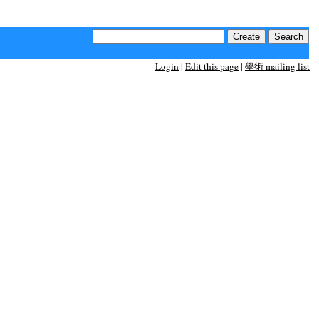
Login
|
Edit this page
|
學術 mailing list