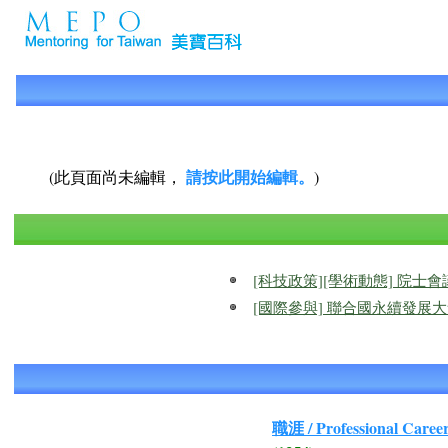
請按此開始編輯。
(此頁面尚未編輯，
)
[科技政策][學術動態] 院士
[國際參與] 聯合國永續發展
職涯 / Professional Caree