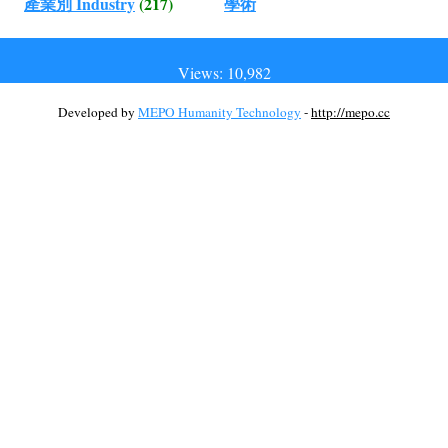
產業別 Industry
(217)
學術
Views: 10,982
Developed by
MEPO Humanity Technology
-
http://mepo.cc