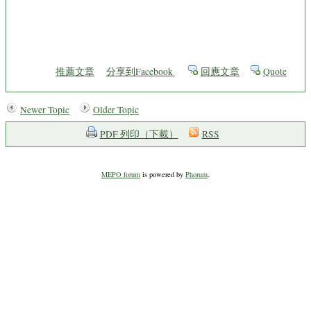
推薦文章
分享到Facebook
回應文章
Quote
Newer Topic
Older Topic
PDF 列印（下載）
RSS
MEPO forum
is powered by
Phorum
.