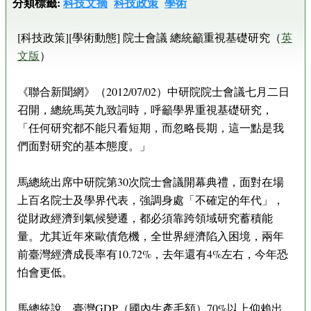
分類標籤:
科技文摘
科技政策
學術
[科技政策][學術動態] 院士會議 總統籲重視基礎研究（
英
文版
）
《聯合新聞網》（2012/07/02）中研院院士會議七月二日
召開，總統馬英九致詞時，呼籲學界重視基礎研究，
「任何研究都不能只看短期，而忽略長期，這一點是我
們面對研究的基本態度。」
馬總統出席中研院第30次院士會議開幕典禮，面對在場
上百名院士及學界代表，強調身處「不確定的年代」，
從財政經濟到氣候變遷，都必須靠跨領域研究蓄積能
量。尤其近年來歐債危機，全世界經濟陷入困境，兩年
前臺灣經濟成長率有10.72%，去年還有4%左右，今年恐
怕會更低。
馬總統說，臺灣GDP（國內生產毛額）70%以上仰賴出