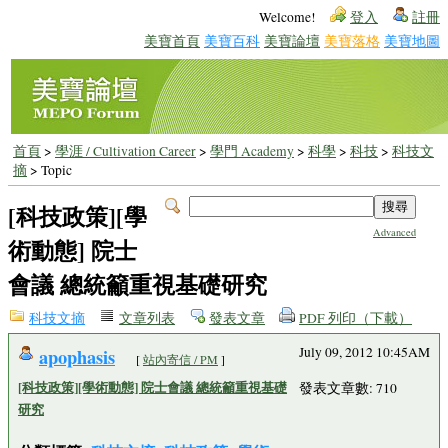
Welcome!
登入
註冊
美寶首頁
美寶百科
美寶論壇
美寶落格
美寶地圖
首頁
>
學涯 / Cultivation Career
>
學門 Academy
>
科學
>
科技
>
科技文
摘
> Topic
[科技政策][學
Advanced
術動態] 院士
會議 總統籲重視基礎研究
科技文摘
文章列表
發表文章
PDF 列印（下載）
apophasis
July 09, 2012 10:45AM
[
站內寄信 / PM
]
[科技政策][學術動態] 院士會議 總統籲重視基礎
發表文章數: 710
研究