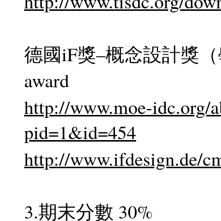
http://www.tisdc.org/dow
德國iF獎–概念設計獎（學生組）
award
http://www.moe-idc.org/a
pid=1&id=454
http://www.ifdesign.de/c
3.期末分數 30%