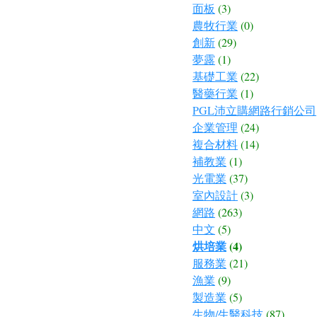
面板
(3)
農牧行業
(0)
創新
(29)
夢露
(1)
基礎工業
(22)
醫藥行業
(1)
PGL沛立購網路行銷公司
企業管理
(24)
複合材料
(14)
補教業
(1)
光電業
(37)
室內設計
(3)
網路
(263)
中文
(5)
烘培業
(4)
服務業
(21)
漁業
(9)
製造業
(5)
生物/生醫科技
(87)