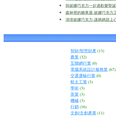
與妮娜巧克力一起過歡樂聖誕吧
森林裡的糖果屋-妮娜巧克力
清境妮娜巧克力-讓媽媽甜上
智財/智慧財產
(13)
農業
(32)
互聯網行業
(0)
電腦系統設計服務業
(67)
交通運輸行業
(0)
航太工業
(3)
學術
(3)
茶業
(3)
機械
(3)
行銷
(16)
文創/文創產業
(11)