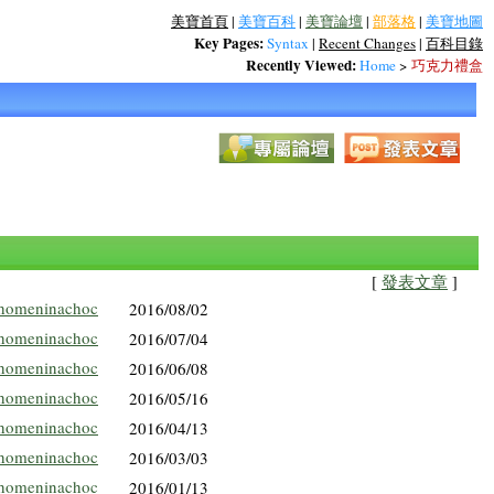
美寶首頁
|
美寶百科
|
美寶論壇
|
部落格
|
美寶地圖
Key Pages:
Syntax
|
Recent Changes
|
百科目錄
Recently Viewed:
Home
>
巧克力禮盒
[
發表文章
]
homeninachoc
2016/08/02
homeninachoc
2016/07/04
homeninachoc
2016/06/08
homeninachoc
2016/05/16
homeninachoc
2016/04/13
homeninachoc
2016/03/03
homeninachoc
2016/01/13