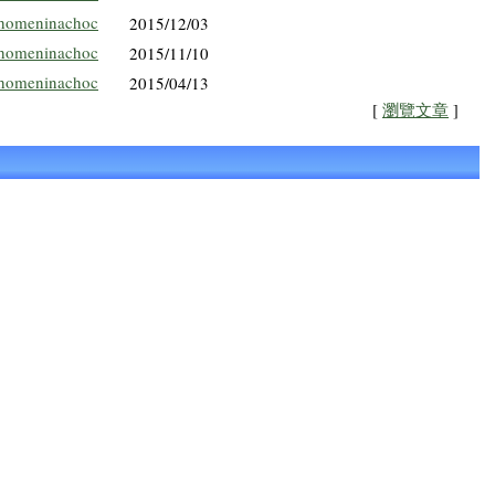
homeninachoc
2015/12/03
homeninachoc
2015/11/10
homeninachoc
2015/04/13
[
瀏覽文章
]