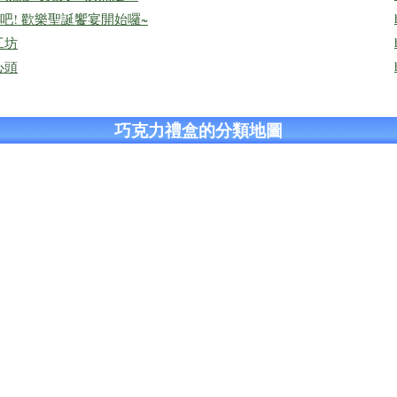
! 歡樂聖誕饗宴開始囉~
工坊
心頭
巧克力禮盒的分類地圖