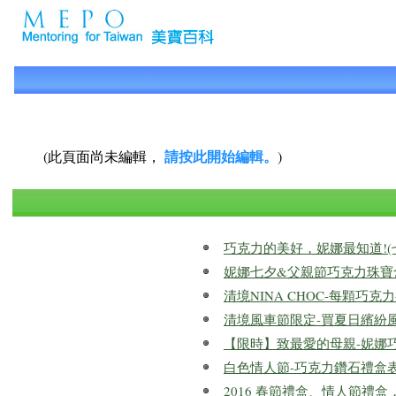
請按此開始編輯。
(此頁面尚未編輯，
)
巧克力的美好，妮娜最知道!(
妮娜七夕&父親節巧克力珠寶
清境NINA CHOC-每顆巧
清境風車節限定-買夏日繽紛
【限時】致最愛的母親-妮娜
白色情人節-巧克力鑽石禮盒表
2016 春節禮盒、情人節禮盒