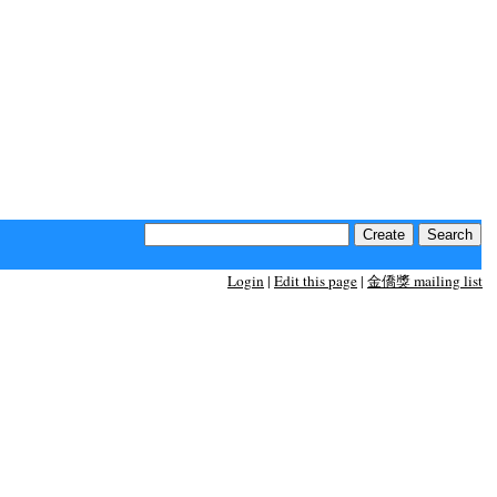
Login
|
Edit this page
|
金僑獎 mailing list