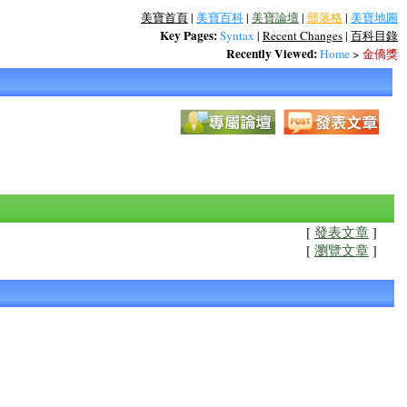
美寶首頁
|
美寶百科
|
美寶論壇
|
部落格
|
美寶地圖
Key Pages:
Syntax
|
Recent Changes
|
百科目錄
Recently Viewed:
Home
>
金僑獎
[
發表文章
]
[
瀏覽文章
]