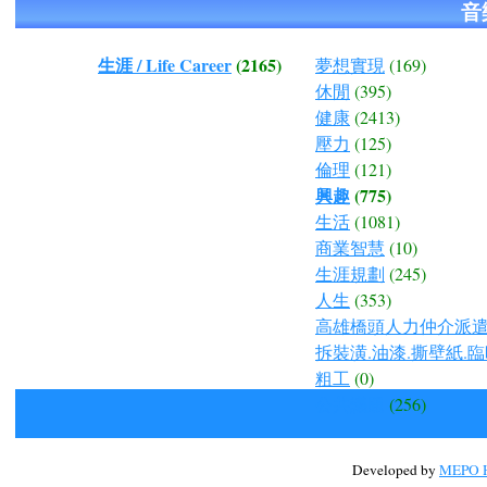
音
生涯 / Life Career
(2165)
夢想實現
(169)
休閒
(395)
健康
(2413)
壓力
(125)
倫理
(121)
興趣
(775)
生活
(1081)
商業智慧
(10)
生涯規劃
(245)
人生
(353)
高雄橋頭人力仲介派遣.
拆裝潢.油漆.撕壁紙.臨
粗工
(0)
公共議題
(256)
Developed by
MEPO H