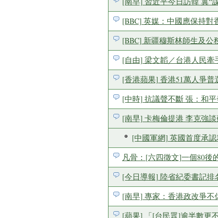
[南早] 習近平今日訪韓 冀“謀發展
[BBC] 英媒：中國應保持對香港
[BBC] 新疆穆斯林師生及公務員
[自由] 梁文韜／台港人民牽手奪回
[香港蘋果] 香港51萬人爭普選 再
[中時] 抗議聲不斷 張：和平發展
[南早] 卡梅倫提港 李克強談蘇格
[中國軍網] 英國首度承認利
凡骨：[六四徵文]一個80後
[今日導報] 陸省紀委書記排名靠資
[南早] 專家：香港政改爭不休 
[蘋果] 「[台民眾]逾半