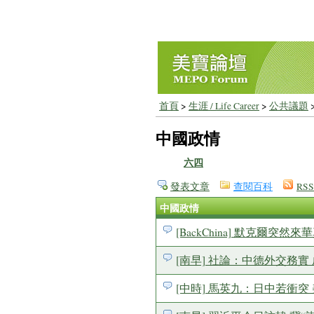
首頁
>
生涯 / Life Career
>
公共議題
中國政情
六四
發表文章
查閱百科
RSS
中國政情
[BackChina] 默克爾突然來
[南早] 社論：中德外交務實 成果斐
[中時] 馬英九：日中若衝突 美很