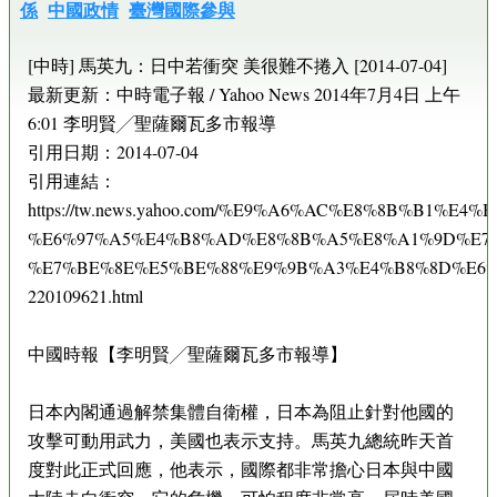
係
中國政情
臺灣國際參與
[中時] 馬英九：日中若衝突 美很難不捲入 [2014-07-04]
最新更新：中時電子報 / Yahoo News 2014年7月4日 上午
6:01 李明賢╱聖薩爾瓦多市報導
引用日期：2014-07-04
引用連結：
https://tw.news.yahoo.com/%E9%A6%AC%E8%8B%B1%E4%
%E6%97%A5%E4%B8%AD%E8%8B%A5%E8%A1%9D%E7
%E7%BE%8E%E5%BE%88%E9%9B%A3%E4%B8%8D%E6%
220109621.html
中國時報【李明賢╱聖薩爾瓦多市報導】
日本內閣通過解禁集體自衛權，日本為阻止針對他國的
攻擊可動用武力，美國也表示支持。馬英九總統昨天首
度對此正式回應，他表示，國際都非常擔心日本與中國