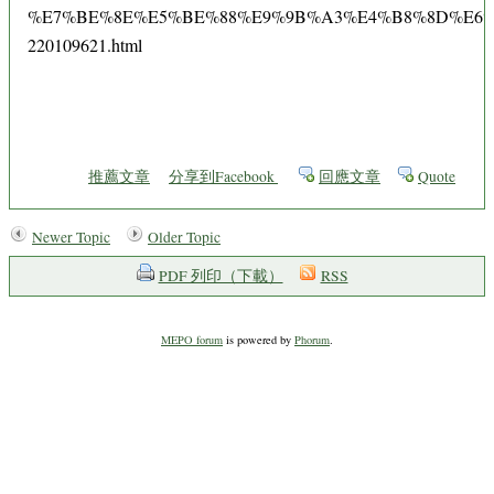
%E7%BE%8E%E5%BE%88%E9%9B%A3%E4%B8%8D%E6%
220109621.html
推薦文章
分享到Facebook
回應文章
Quote
Newer Topic
Older Topic
PDF 列印（下載）
RSS
MEPO forum
is powered by
Phorum
.