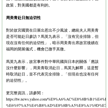
政策，對美國都是有利的。
周美青赴日無迫切性
對於故宮國寶在日展出惹出不少風波，總統夫人周美青
是否可能赴日參訪？馬英九表示，「沒有完全排除，但
現在沒有任何的迫切性」，暗示周美青出席故宮後續在
福岡的開展儀式，機會已微乎其微。
馬英九表示，故宮事件對中華民國與日本的關係「應該
沒什麼影響」，周美青取消赴日，馬英九解釋，這是暫
時取消赴日，並不代表完全排除，「但現在也沒有任何
的迫切性」。
更完整資訊，請參閱：
https://tw.news.yahoo.com/%E9%A6%AC%E8%8B%B1%E4%
%E6%97%A5%E4%B8%AD%E8%8B%A5%E8%A1%9D%E7