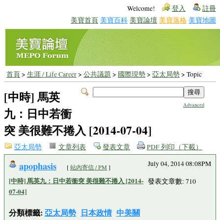
Welcome!
登入
註冊
美寶首頁
美寶百科
美寶論壇
美寶落格
美寶地圖
首頁
>
生涯 / Life Career
>
公共議題
>
國際現勢
>
亞太局勢
> Topic
[中時] 馬英
Advanced
九：日中若衝
突 美很難不捲入 [2014-07-04]
亞太局勢
文章列表
發表文章
PDF 列印（下載）
apophasis
July 04, 2014 08:08PM
[
站內寄信 / PM
]
[中時] 馬英九：日中若衝突 美很難不捲入 [2014-
發表文章數: 710
07-04]
分類標籤:
亞太局勢
日本政情
中美關