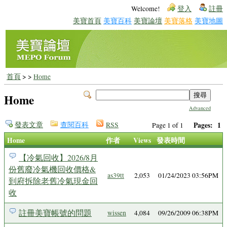
Welcome!
登入
註冊
美寶首頁
美寶百科
美寶論壇
美寶落格
美寶地圖
首頁
>
>
Home
Home
Advanced
發表文章
查閱百科
RSS
Pages:
1
Page 1 of 1
Home
作者
Views
發表時間
【冷氣回收】2026/8月
份舊廢冷氣機回收價格&
as39tt
2,053
01/24/2023 03:56PM
到府拆除老舊冷氣現金回
收
註冊美寶帳號的問題
wissen
4,084
09/26/2009 06:38PM