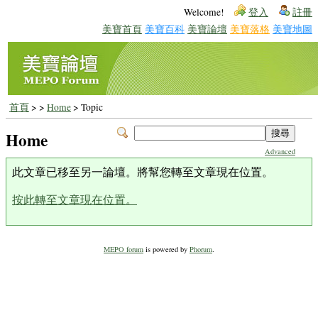
Welcome!
登入
註冊
美寶首頁
美寶百科
美寶論壇
美寶落格
美寶地圖
首頁
>
>
Home
> Topic
Home
Advanced
此文章已移至另一論壇。將幫您轉至文章現在位置。
按此轉至文章現在位置。
MEPO forum
is powered by
Phorum
.