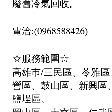
廢舊冷氣回收。
電洽:(0968588426)
☆服務範圍☆
高雄巿/三民區、苓雅
營區、鼓山區、新興區
鹽埕區、