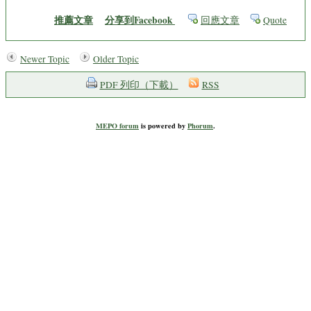
推薦文章
分享到Facebook
回應文章
Quote
Newer Topic
Older Topic
PDF 列印（下載）
RSS
MEPO forum
is powered by
Phorum
.