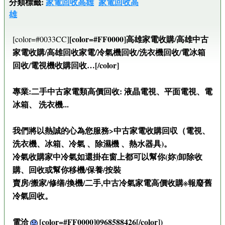
分類標籤:
家電回收高雄
家電回收高
雄
[color=#FF0000]高雄家電收購/高雄中古
[color=#0033CC]
家電收購/高雄回收家電/冷氣機回收/洗衣機回收/電冰箱
回收/電視機收購回收…[/color]
專業:二手中古家電類高價回收: 液晶電視、平面電視、電
冰箱、 洗衣機...
我們將以熱誠的心為您服務>中古家電收購回収（電視、
洗衣機、冰箱、冷氣 、除濕機 、熱水器具)。
冷氣收購家中冷氣如還掛在窗上都可以幫你(妳)卸除收
購、回收或幫你移機/保養/按裝
賣房/搬家/修缮/換機/二手,中古冷氣家電高價收購※報廢舊
冷氣回收。
電洽
[color=#FF0000]0968588426[/color])