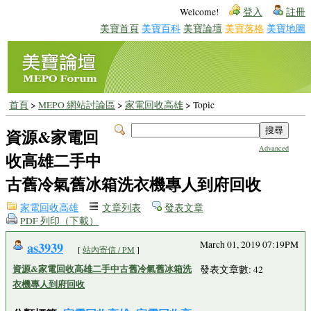
Welcome!
登入
註冊
美寶首頁
美寶百科
美寶論壇
美寶落格
美寶地圖
首頁
>
MEPO 網站討論區
>
家電回收高雄
> Topic
資源&家電回
Advanced
收高雄二手中
古舊冷氣舊冰箱洗衣機專人到府回收
家電回收高雄
文章列表
發表文章
PDF 列印（下載）
as3939
March 01, 2019 07:19PM
[
站內寄信 / PM
]
資源&家電回收高雄二手中古舊冷氣舊冰箱洗
發表文章數: 42
衣機專人到府回收