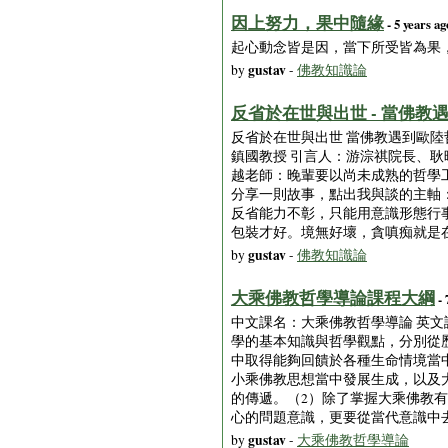
因上努力，果中隨緣
- 5 years ag
起心動念皆是因，當下所受皆為果
gustav
by
-
佛教知識論
反省於在世與出世 - 當佛
反省於在世與出世 當佛教遇到歐陸哲
鎮國教授 引言人：游淙祺院長、耿
越老師：晚輩要以尚未成熟的哲學工
分享一則故事，點出我與談的主軸
反省能力不彰，只能用意識形態行
包裝才好。境無好壞，貪嗔痴就是
gustav
by
-
佛教知識論
大乘佛教哲學導論課程大綱
- 
中文課名：大乘佛教哲學導論 英文課名：Int
學的基本知識與哲學觀點，分別從
中取得能夠回饋於各種生命情境當中
小乘佛教思想當中發展生成，以及
的傳遞。（2）除了掌握大乘佛教
心的問題意識，更要從當代意識中
gustav
by
-
大乘佛教哲學導論