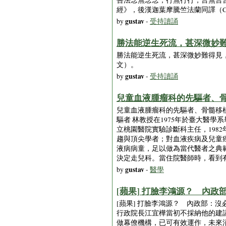
吾法念無念念，行無行行，言無言
經》，後漢迦葉摩騰竺法蘭同譯（C
gustav
by
-
受持讀誦
勝法能逆生死流，甚深微妙難
勝法能逆生死流，甚深微妙難得見，
文）。
gustav
by
-
受持讀誦
兒童血液腫瘤科的先驅者、骨
兒童血液腫瘤科的先驅者、骨髓移植
驅者 林教授在1975年於臺大醫
立桃園醫院實驗診斷科主任，198
趨與頂尖學者；對血液疾病及兒童
液病病童，足以做為當代醫者之典
決定走兒科。當住院醫師時，看到
gustav
by
-
醫學
[蘋果] 打臉李鴻源？ 內政部：
[蘋果] 打臉李鴻源？ 內政部：沒必
行政院長江宜樺當初不採納他的建
做幕僚機構，已可有效運作，未來