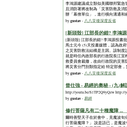
李鴻源建議成立類似美國聯邦緊急管
且消防署將改制為「災害防救及消
辦「幕僚單位」，進行橫向溝通和縱
gustav
by
-
八八災後深度反省
[新頭殼] 江部長的錯? 李鴻源投
[新頭殼] 江部長的錯? 李鴻源投書
馬士元今 (5)天投書媒體，認為
之災害防救法結構是主因。該制度
就是時任內政部長的行政院長江宜
救委員會裁撤，改由行政院的災害
將災害分門別類指定給 特定部會
gustav
by
-
八八災後深度反省
曾仕強 - 易經的奧秘 - 
http://youtu.be/S1TP2Q9yQzw http:/
gustav
by
-
易經
修行菩薩凡有二十種魔障 ..
爾時善堅天子在於會中，見魔波旬
行菩薩魔障？」 說是語已，是魔