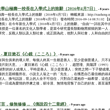
都大學山極壽一校長在入學式上的致辭（2016年4月7日）
- 8 years
在入學式上的致辭（2016年4月7日） 轉載來源：http://xueheng.nju.edu.cn/
在入學式上的致辭（2016年4月7日） 發布時間:2016-09-14 08:51:
長）在今年新生入學式（2016年4月7日）上的致辭。“自由”一詞在其中
教授是一位著名的文化人類學者，是當今研究靈長類動物黑猩猩的第一人，
研究，反觀人類以及人類社會，或正因為此，他對人與社會，人和自由的深
- 夏目漱石《心鏡（こころ）》
- 8 years ago
有與生俱來的壞人呀。每個人終其一生都是善人，至少是個普通人。只不
刻大意。」- 夏目漱石《心鏡（こころ）》，趙慧瑾、吳陽譯（1993），
有絕對的好人或壞人，平時是善人、至少是普通人；突然之間一下子變成壞
書的主題精髓所在。小說主人翁之一的「先生」，在獲悉自己最信賴的叔
何人。換句話說，世上的人全不可信任，只對自己還抱存一絲希望，這也
朝一日成為愛情的俘虜之後，卻冷漠、無情地背叛了自己的好友，甚至逼
，修無修修 ... 《佛說四十二章經》
- 9 years ago