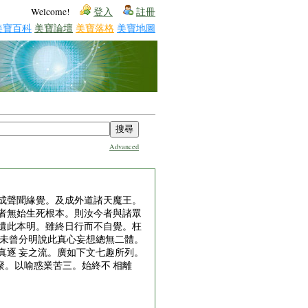
Welcome!
登入
註冊
美寶百科
美寶論壇
美寶落格
美寶地圖
Advanced
成聲聞緣覺。及成外道諸天魔王。
者無始生死根本。則汝今者與諸眾
遺此本明。雖終日行而不自覺。枉
猶未曾分明說此真心妄想總無二體。
真逐 妄之流。廣如下文七趣所列。
。以喻惑業苦三。始終不 相離