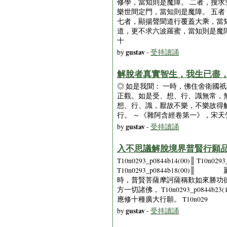
修學，當知則是魔障。 二者，搜求
樂世間定門，當知則是魔障。 五
七者，顯揚聲聞道行覆蓋大乘，當
道，更不求六波羅蜜，當知則是魔
十
gustav
by
-
受持讀誦
解脫者真實智生，我生已盡，梵
◎ 如是我聞： 一時，佛住舍衛
正觀。如是受、想、行、識無常，
想、行、識，厭故不樂，不樂故得
行。 ～《雜阿含經卷第一》，宋天
gustav
by
-
受持讀誦
入不思議解脫境界普賢行願品 
T10n0293_p0844b14(00)║ T10n0
T10n0293_p0844b18(00)║ 
時，普賢菩薩摩訶薩稱歎如來勝功德已， T1
方一切諸佛， T10n0293_p0844
應修十種廣大行願。 T10n029
gustav
by
-
受持讀誦