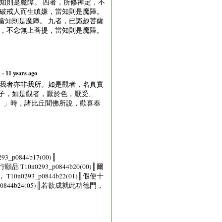
知則是魔障。 四者，所修禪定，不
於破戒人而生瞋嫌，當知則是魔障。
當知則是魔障。 九者，已識趣菩薩
德，不念無上菩提，當知則是魔障。
》
- 11 years ago
非我者亦非我所。如是觀者，名真實
子，如是觀者，厭於色，厭受、
。」時，諸比丘聞佛所說，歡喜奉
3_p0844b17(00)║
T10n0293_p0844b20(00)║爾
0293_p0844b22(01)║假使十
0844b24(05)║若欲成就此功德門，