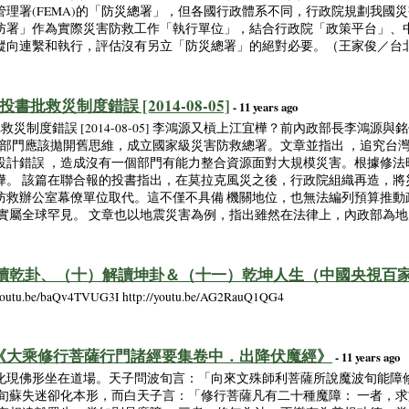
理署(FEMA)的「防災總署」，但各國行政體系不同，行政院規劃我國
防署」作為實際災害防救工作「執行單位」，結合行政院「政策平台」、
向連繫和執行，評估沒有另立「防災總署」的絕對必要。（王家俊／台北報導）
書批救災制度錯誤 [2014-08-05]
- 11 years ago
批救災制度錯誤 [2014-08-05] 李鴻源又槓上江宜樺？前內政部長李鴻
政府部門應該拋開舊思維，成立國家級災害防救總署。文章並指出 ，追究台灣
設計錯誤 ，造成沒有一個部門有能力整合資源面對大規模災害。根據修法
樺。 該篇在聯合報的投書指出，在莫拉克風災之後，行政院組織再造，將
防救辦公室幕僚單位取代。這不僅不具備 機關地位，也無法編列預算推動
，實屬全球罕見。 文章也以地震災害為例，指出雖然在法律上，內政部為地
(九)解讀乾卦、（十）解讀坤卦＆（十一）乾坤人生（中國央視百
/youtu.be/baQv4TVUG3I http://youtu.be/AG2RauQ1QG4
. 《大乘修行菩薩行門諸經要集卷中．出降伏魔經》
- 11 years ago
化現佛形坐在道場。天子問波旬言：「向來文殊師利菩薩所說魔波旬能障
波旬蘇失迷卻化本形，而白天子言：「修行菩薩凡有二十種魔障： 一者，