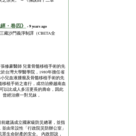
之須臾。 ～《佛說四十二章
王經・卷四》
- 9 years ago
藏沙門義淨制譯（CBETA全
 張修豪醫師 兒童骨髓移植手術的先
於台灣大學醫學院，1980年擔任省
內小兒血液腫瘤及骨髓移植手術的先
髓移植手術之進行，成功治療越南血
來可以比成人多活更長的壽命，因此
。曾經治療一對兄妹，
鴻源日前建議成立國家級防災總署，並指
，並由常設性「行政院災防辦公室」
眾生命財產的安全。 內政部說，