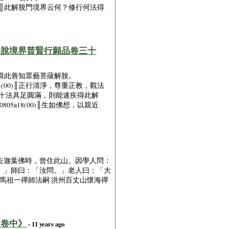
7(07)║此解脫門境界云何？修行何法得
解脫境界普賢行願品卷三十
)║則能得此善知眾藝菩薩解脫。
a14(00)║正行清淨，尊重正教，觀法
06)║於此十法具足圓滿，則能速疾得此解
0805a18(00)║生如佛想，以親近
去迦葉佛時，曾住此山。因學人問：
。」師曰：「汝問。」老人曰：「大
馬祖一禪師法嗣 洪州百丈山懷海禪
．卷中》
- 11 years ago