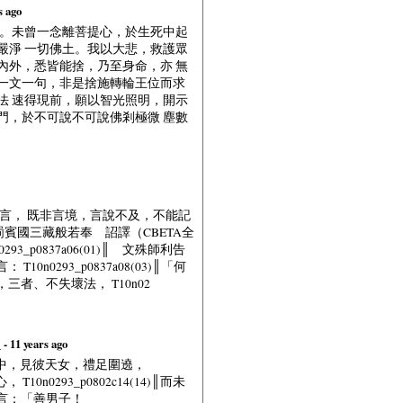
s ago
心。未曾一念離菩提心，於生死中起
嚴淨 一切佛土。我以大悲，救護眾
內外，悉皆能捨，乃至身命，亦 無
一文一句，非是捨施轉輪王位而求
法 速得現前，願以智光照明，開示
門，於不可說不可說佛剎極微 塵數
言， 既非言境，言說不及，不能記
賓國三藏般若奉 詔譯（CBETA全
3_p0837a06(01)║ 文殊師利告
n0293_p0837a08(03)║「何
，三者、不失壞法， T10n02
》
- 11 years ago
正念天王宮中，見彼天女，禮足圍遶，
10n0293_p0802c14(14)║而未
女告言：「善男子！