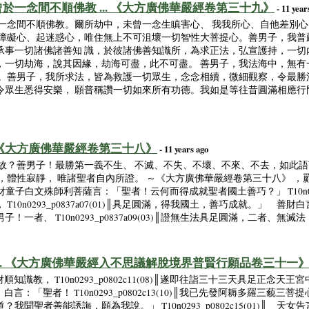
一念間不順佛教 ... 《大方廣佛華嚴經卷第三十九》
- 11 year
於一念間不順佛教。爾所劫中，未曾一念生瞋害心、 我我所心、自他差別
有障礙心、起迷惑心，唯住無上不可沮壞一切智性大菩提心。善男子，我普
承事一切諸佛諸善知 識，於彼諸佛善知識所，為求正法，弘宣護持，一切
，一切劫海，說其因緣，劫海可盡，此不可盡。 善男子，我法海中，無有
者。善男子，我所求法，皆為救護一切眾生，念念相續，微細觀察，令最勝
令眾生悉得安樂， 願普稱讚一切如來所有功德。我如是等往昔圓滿相應行
. 《大方廣佛華嚴經卷第三十八》
- 11 years ago
故？善男子！最勝第一義不生、 不滅、不失、不壞、不來、不去，如此語
，體性寂靜， 唯諸聖者自內所證。 ～《大方廣佛華嚴經卷第三十八》 ，罽
05(10)║善財童子白文殊師利菩薩言：「聖者！云何而得成就聖者國土善巧？」 T10n029
0293_p0837a07(01)║具足圓滿，得我國土，善巧成就。」 善財白言： T10
者、 T10n0293_p0837a09(03)║證無生法具足圓滿，二者、無滅法
.. 《大方廣佛華嚴經入不思議解脫境界普賢行願品卷三十一
║爾時，善財順知識教， T10n0293_p0802c11(08)║遂即往詣三十三天具足
前住，白言：「聖者！ T10n0293_p0802c13(10)║我已先發阿耨多羅三藐三菩提心， T
聞聖者善能誘誨，願為我說。」 T10n0293_p0802c15(01)║ 天