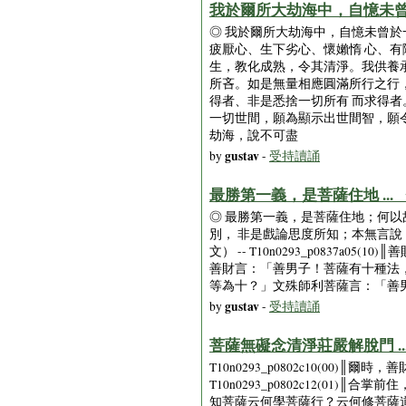
我於爾所大劫海中，自憶未曾於
◎ 我於爾所大劫海中，自憶未曾
疲厭心、生下劣心、懷嬾惰 心、
生，教化成熟，令其清淨。我供養
所吝。如是無量相應圓滿所行之行
得者、非是悉捨一切所有 而求得
一切世間，願為顯示出世間智，願
劫海，說不可盡
gustav
by
-
受持讀誦
最勝第一義，是菩薩住地 ..
◎ 最勝第一義，是菩薩住地；何以
別， 非是戲論思度所知；本無言說
文） -- T10n0293_p0837a
善財言：「善男子！菩薩有十種法， T10n
等為十？」文殊師利菩薩言：「善男子！一
gustav
by
-
受持讀誦
菩薩無礙念清淨莊嚴解脫門 .
T10n0293_p0802c10(00)
T10n0293_p0802c12(01)║合掌
知菩薩云何學菩薩行？云何修菩薩道？我