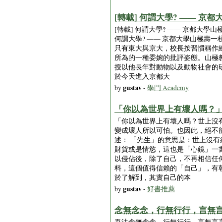
[轉載] 何謂大學? —— 京
[轉載] 何謂大學? —— 京都大學山極壽一校長
何謂大學? —— 京都大學山極壽一校長
只有東大與京大，校長按習慣稱作總
所為的一種委婉的批評姿態。山極
授以他長年對動物以及動物社會的
於今天進入京都大
gustav
by
-
學門 Academy
「你以為世界上有壞人嗎？」
「你以為世界上有壞人嗎？世上沒
變成壞人所以可怕。也因此，絕不能片
述： 「先生」的意思是：世上沒
財貨或是情慾，這也是「心鏡」一
以侵佔後，除了自己，不再相信任
料，這個值得信賴的「自己」，有
於了解到，其實自己的本
gustav
by
-
好書推薦
念無念念，行無行行，言無言言