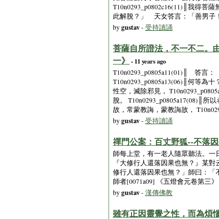
T10n0293_p0802c16(11)
此解脫？」 天女答言：「善男子！ T10
gustav
by
-
受持讀誦
菩薩自所證法，不一不二。由
一》
- 11 years ago
T10n0293_p0805a11(01)
T10n0293_p0805a13(06)
性空，滅除邪見， T10n0293_p08
脫。 T10n0293_p0805a17(
故，常蒙教誨，蒙教誨故， T10n0293
gustav
by
-
受持讀誦
禪門公案：百丈野狐--不落
師每上堂，有一老人隨眾聽法。一
『大修行人還落因果也無？』某對
修行人還落因果也無？」師曰：「不
師者[0071a09] 《五燈會元卷第三》
gustav
by
-
漢傳佛教
雖有正因靈覺之性，而為煩惱