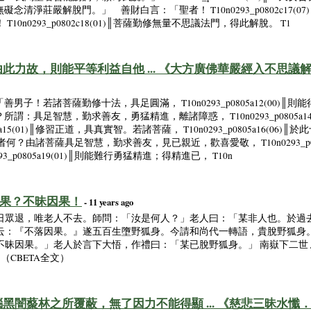
║我得菩薩無礙念清淨莊嚴解脫門。」 善財白言：「聖者！ T10n0293_p0802c1
n0293_p0802c18(01)║菩薩勤修無量不思議法門，得此解脫。 T1
此力故，則能平等利益自他 ... 《大方廣佛華嚴經入不思議
║ 答言：「善男子！若諸菩薩勤修十法，具足圓滿， T10n0293_p0805a12(00
║何等為十？所謂：具足智慧，勤求善友，勇猛精進，離諸障惑， T10n0293_p0805
05a15(01)║修習正道，具真實智。若諸菩薩， T10n0293_p0805a16(
08)║所以者何？由諸菩薩具足智慧，勤求善友，見已親近，歡喜愛敬， T10n0293_p
_p0805a19(01)║則能難行勇猛精進；得精進已， T10n
因果？不昧因果！
- 11 years ago
日眾退，唯老人不去。師問：「汝是何人？」老人曰：「某非人也。於過
云：『不落因果。』遂五百生墮野狐身。今請和尚代一轉語，貴脫野狐身
昧因果。」老人於言下大悟，作禮曰：「某已脫野狐身。」 南嶽下二世 
 （CBETA全文）
黑闇藂林之所覆蔽，無了因力不能得顯 ... 《慈悲三昧水懺