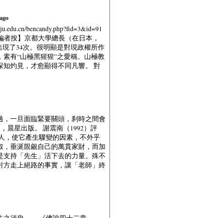
 ago
bencandy.php?fid=3&id=91
02 【編者按】京都大學總長（在日本，
出現了34次。很明顯是對現政權所作
素有“山極黑猩猩”之愛稱。山極教
知灼見，才愈顯得不同凡響。 對
過，一旦面臨緊要關頭，刹時之間會
晨星出版。 謝震南（1992）評
人，使它產生驟變的因素，不外乎
叔，垂涎覬覦自己的萬貫家財，而加
是支持「先生」活下去的力量。殊不
對方走上絕路的事實，讓「老師」終