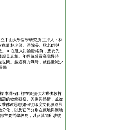
國立中山大學哲學研究所 主持人：林
為宣讀 林老師、游院長、耿老師與
 0. 在進入討論脈絡前，想要先
能親見真相。年輕氣盛貢高我慢時，
走世間。趁還有力氣時，就儘量減少
骨髓
 一、課程目標 本課程目標在於提供大乘佛教哲
議題的敏銳觀察、興趣與熱情，並從
大乘佛教思想如何從印度文化脈絡與
緻分化，以及它們分別在藏地與漢地
內部主要哲學歧見，以及其間所涉核