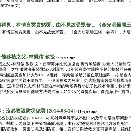
言，修無修修。會者近爾，迷者遠乎。言語道斷，非物所拘。差之毫釐，失
BETA全文）
得見，有情盲冥貪慾覆，由不見故受眾苦 ... 《金光明最勝
有情盲冥貪慾覆，由不見故受眾苦 。 《金光明最勝王經・卷四》，大唐三
髓移植之父~林凱信 教授
- 9 years ago
之父~林凱信 教授 文：台灣海洋性貧血協會 黃秀敏秘書長/臺大兒童醫院
學系畢業，之後服役海軍陸戰隊少尉軍官，2年後在臺大醫院小兒部執醫並任教
2年出國至美國加州大學UCLA進修，專業領域是兒童血液腫瘤科，亦是國
癌症病患的照顧不遺餘力，不僅造福國內兒童，更遠赴越南教學與指導骨
範。 選擇兒科的志願 林教授在年輕的時候覺得小孩子比較有希望，救起
有很多疾病無法用傳統方法去治癒，如DNA的遺傳疾病，像是海洋性貧血
沒必要設防災總署 [2014-08-14]
- 11 years ago
要設防災總署 [2014-08-14] 高雄氣爆等事故不斷，內政部前部長李
議。對此，內政部下午發布新聞稿說，由行政院指揮部會與地方政府配合
消防署改制「災害防救及消防署」後，對預防與搶救災害可更專業，確保民