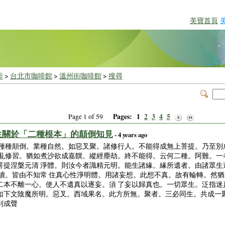
美寶首頁
啡
>
台北市咖啡館
>
溫州街咖啡館
>
搜尋
Pages:
1
2
3
4
5
Page 1 of 59
生關於「二種根本」的顛倒知見
- 4 years ago
。種種顛倒。業種自然。如惡叉聚。諸修行人。不能得成無上菩提。乃至別
錯亂修習。猶如煮沙欲成嘉饌。縱經塵劫。終不能得。云何二種。阿難。一
菩提涅槃元清 淨體。則汝今者識精元明。能生諸緣。緣所遺者。由諸眾生
相續。皆由不知常 住真心性淨明體。用諸妄想。此想不真。故有輪轉。然
二本不離一心。使人不遺真以逐妄。須 了妄以歸真也。一切眾生。泛指迷
如下文陰魔所明。惡叉。西域果名。此方所無。聚者。三必同生。共成一聚
別成聲