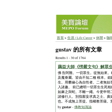
首頁
>
生涯 / Life Career
>
休閒
>
咖
gustav 的所有文章
Results 1 - 30 of 1764
藕益大師《愣嚴文句》解眾
佛 告阿難。一切眾生。從無始來
及魔眷屬。皆由不知二種 根本。
生。用攀緣心為自性者。二者無始
入諸趣。 前已總明一切眾生生死
如麻之與蛇。不離一繩。今更申明
諸修行人。別指厭妄求真之士。廣
也。不成無上菩提。指權教菩薩。
gustav
by
-
佛教知識論