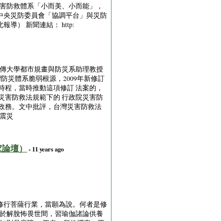
災害防救體系「小而美、小而能」，
中央災防委員會「協調平台」與災防
 新聞連結： http:
源與銘傳大學都市規畫與防災系助理教授
防災體系脆弱根源，2009年新修訂
時程，當時推動這項修訂 法案的，
災害防救法規範下的 行政院災害防
政務。文中批評，台灣災害防救法
震災
家論壇）
- 11 years ago
修行菩薩行業，當願為說。何者是修
求於解脫怖畏世間，習瑜伽諸論供養