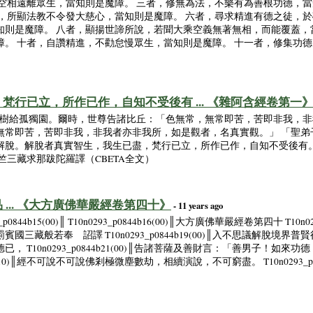
空相遠離眾生，當知則是魔障。 三者，修無為法，不樂有為善根功德，當
者，所顯法教不令發大慈心，當知則是魔障。 六者，尋求精進有德之徒，
知則是魔障。 八者，顯揚世諦所說，若聞大乘空義無著無相，而能覆蓋，
障。 十者，自讚精進，不勸怠慢眾生，當知則是魔障。 十一者，修集功
行已立，所作已作，自知不受後有 ... 《雜阿含經卷第一
國祇樹給孤獨園。爾時，世尊告諸比丘：「色無常，無常即苦，苦即非我，
無常即苦，苦即非我，非我者亦非我所，如是觀者，名真實觀。」 「聖弟
解脫。解脫者真實智生，我生已盡，梵行已立，所作已作，自知不受後有
竺三藏求那跋陀羅譯（CBETA全文）
... 《大方廣佛華嚴經卷第四十》
- 11 years ago
293_p0844b15(00)║ T10n0293_p0844b16(00)║大方廣佛華嚴經卷第四十 T10n029
罽賓國三藏般若奉 詔譯 T10n0293_p0844b19(00)║入不思議解脫境界普賢行願品 
0n0293_p0844b21(00)║告諸菩薩及善財言：「善男子！如來功德， T10n
b23(10)║經不可說不可說佛剎極微塵數劫，相續演說，不可窮盡。 T10n0293_p