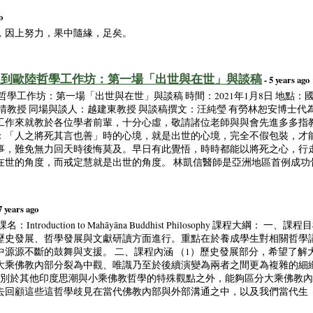
o
，因上努力，果中隨緣，足矣。
教遇到歐陸哲學工作坊：第一場「出世與在世」與談稿
- 5 years ago
學工作坊：第一場「出世與在世」與談稿 時間：2021年1月8日 地點：
晴教授 同場與談人：越建東教授 與談稿撰文：汪純瑩 有勞林恕安博士代
作來就教於各位學者前輩，十分心虛，敬請諸位老師與與會先進多多指教。
：「人之將死其言也善」時的心境，就是出世的心境，完全不假包裝，才
事，難免無力回天時後悔莫及。早日有此覺悟，時時都能以將死之心，行
在世的角度，而戒定慧就是出世的角度。 林凱信醫師是亞洲地區首例成功
7 years ago
roduction to Mahāyāna Buddhist Philosophy 課程大綱：
歷史發展、哲學發展與文獻研讀方面進行。重點在於養成學生對相關哲學
源源不斷的鼓舞與支援。 二、課程內涵 （1）歷史發展部分，希望了解
大乘佛教內部分裂為中觀、唯識乃至於後續演變為兩者之間更為複雜的細
有別於其他印度思潮與小乘佛教哲學的特殊觀點之外，能夠區分大乘佛教
去回顧這些這哲學歧見在當代佛教內部與外部溝通之中，以及我們當代生