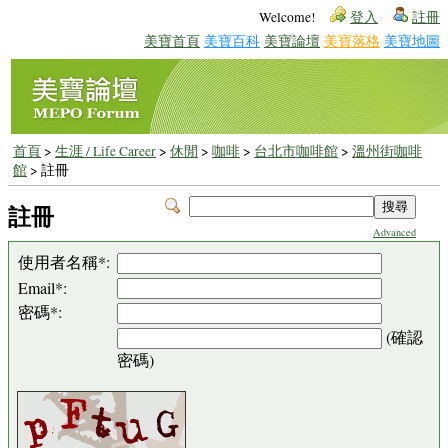
Welcome!
登入
註冊
美寶首頁
美寶百科
美寶論壇
美寶落格
美寶地圖
首頁
>
生涯 / Life Career
>
休閒
>
咖啡
>
台北市咖啡館
>
溫州街咖啡
館
> 註冊
註冊
Advanced
使用者名稱*:
Email*:
密碼*:
(確認
密碼)