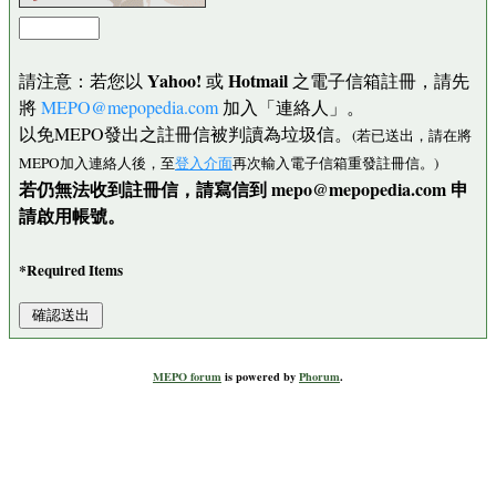
Yahoo!
Hotmail
請注意：若您以
或
之電子信箱註冊，請先
將
MEPO@mepopedia.com
加入「連絡人」。
以免MEPO發出之註冊信被判讀為垃圾信。
(若已送出，請在將
MEPO加入連絡人後，至
登入介面
再次輸入電子信箱重發註冊信。)
若仍無法收到註冊信，請寫信到 mepo@mepopedia.com 申
請啟用帳號。
*Required Items
MEPO forum
is powered by
Phorum
.