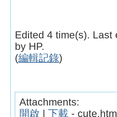
Edited 4 time(s). Last
by HP.
(
編輯記錄
)
Attachments:
開啟
|
下載
- cute.htm