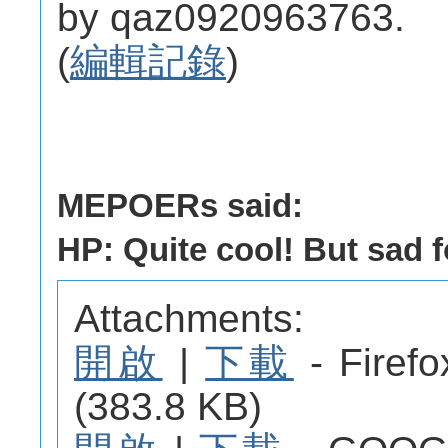
by qaz0920963763.
(
編輯記錄
)
MEPOERs said:
HP: Quite cool! But sad fo
Attachments:
開啟
|
下載
- Fir
(383.8 KB)