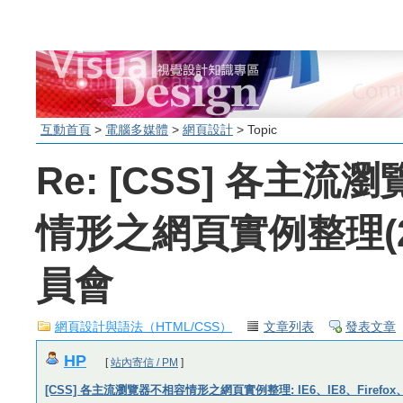
互動首頁
>
電腦多媒體
>
網頁設計
> Topic
Re: [CSS] 各主
情形之網頁實例整理(2
員會
網頁設計與語法（HTML/CSS）
文章列表
發表文章
HP
[
站內寄信 / PM
]
[CSS] 各主流瀏覽器不相容情形之網頁實例整理: IE6、IE8、Firefox、Ch