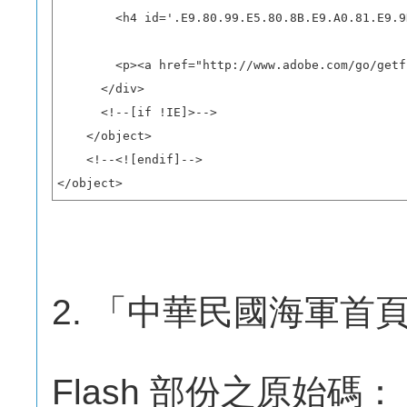
        <h4 id='.E9.80.99.E5.80.8B.E9.A0.81.E9
        <p><a href="http://www.adobe.com/go/getf
      </div>

      <!--[if !IE]>-->

    </object>

    <!--<![endif]-->

</object>
2. 「中華民國海軍首
Flash 部份之原始碼：