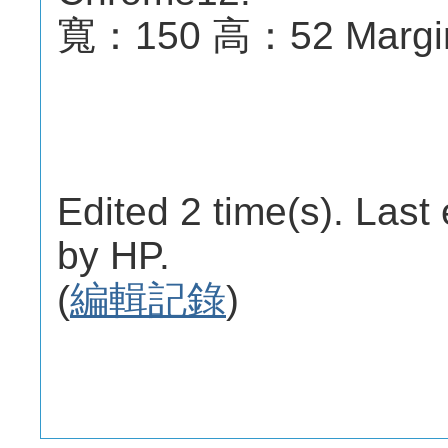
寬：150 高：52 Margin-
Edited 2 time(s). Last
by HP.
(
編輯記錄
)