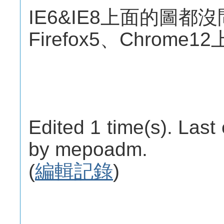
IE6&IE8上面的圖都
Firefox5、Chrom
Edited 1 time(s). Last
by mepoadm.
(
編輯記錄
)