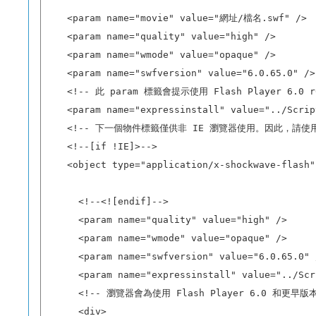
    <param name="movie" value="網址/檔名.swf" />

    <param name="quality" value="high" />

    <param name="wmode" value="opaque" />

    <param name="swfversion" value="6.0.65.0" />

    <!-- 此 param 標籤會提示使用 Flash Player
    <param name="expressinstall" value="../Scrip
    <!-- 下一個物件標籤僅供非 IE 瀏覽器使用。因此，請使用 
    <!--[if !IE]>-->

    <object type="application/x-shockwave-flas
      <!--<![endif]-->

      <param name="quality" value="high" />

      <param name="wmode" value="opaque" />

      <param name="swfversion" value="6.0.65.0" /
      <param name="expressinstall" value="../Scr
      <!-- 瀏覽器會為使用 Flash Player 6.0 和更
      <div>
