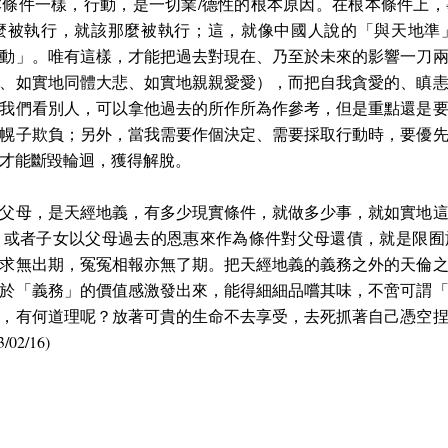
條件一樣，行動，是一切業/德性的根本原因。在根本條件上
麼被執行，就該那麼被執行；這，就像中國人說的「與天地準
動」。唯有這樣，才能把過去對現在、乃至於未來的影響一刀
、如實地同體大悲、如實地親親愛愛），而把自我貪愛的、瞋
我們看別人，可以拿他過去的所作所為作參考，但是重點還是
幌子欺負；另外，當我需要作個決定、需要採取行動時，要優
才能斷毀輪迴，獲得解脫。
父母，是天經地義，有多少現實條件，就做多少事，就如實地
，或者子女以父母過去的恩惠來作為條件對父母還債，就是限囿
求無出期，冤冤相報亦無了期。把天經地義的義務之外的天倫
於「義務」的價值感激發出來，能得細細品嚐其味，不啻可謂
，有何道理呢？放著可貴的生命不去享受，去死抓著自己憑空
02/16)