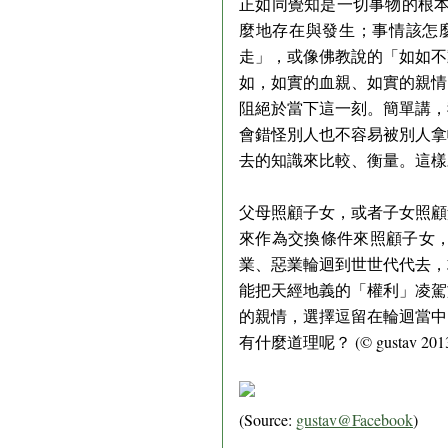
正如同覺知是一切事物的根本
麼地存在與發生；事情該怎
走」，或像佛教說的「如如不
如，如實的血親、如實的親情
阻絕於當下這一刻。簡單講，
會錯怪別人也不容易被別人拿
去的知識來比較、衡量。這樣
父母照顧子女，或者子女照顧
來作為交換條件來照顧子女
業、惡業輪迴到世世代代去，
能把天經地義的「權利」凌駕
的親情，選擇逗留在輪迴當中
有什麼道理呢？ (© gustav 2013/
(Source:
gustav@Facebook
)