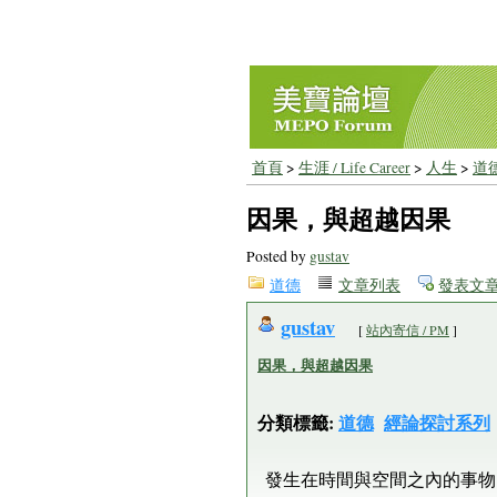
首頁
>
生涯 / Life Career
>
人生
>
道
因果，與超越因果
Posted by
gustav
道德
文章列表
發表文
gustav
[
站內寄信 / PM
]
因果，與超越因果
分類標籤:
道德
經論探討系列
發生在時間與空間之內的事物