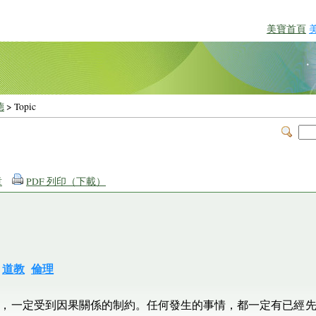
美寶首頁
德
> Topic
章
PDF 列印（下載）
道教
倫理
，一定受到因果關係的制約。任何發生的事情，都一定有已經