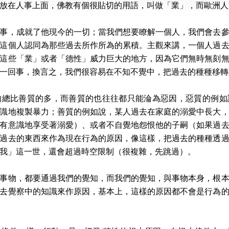
放在人事上面，佛教有個很貼切的用語，叫做「業」，而歐洲人管它
事，成就了他現今的一切；當我們想要瞭解一個人，我們會去
這個人認同為那些過去所作所為的累積。主觀來講，一個人過
這些「業」或者「德性」威力巨大的地方，因為它們無時無刻
一回事，換言之，我們很容易在不知不覺中，把過去的種種移轉
的總比善質的多，而善質的也往往都只能淪為惡因，惡質的例如
識地複製暴力；善質的例如說，某人過去在家庭的溺愛中長大
有意識地享受著溺愛）、或者不自覺地怨恨他的子嗣（如果過
過去的東西來作為現在行為的原因，像這樣，把過去的種種透
我」這一世，還會超過時空限制（很複雜，先跳過）。
事物，都要通過我們的覺知，而我們的覺知，與事物本身，根
去覺察中的知識來作原因，基本上，這樣的原因都不會是行為