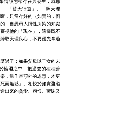
，事情該怎樣存在與發生，就那
」、「替天行道」、「照天理
兩斷，只留存好的（如實的，例
恚的、自愚愚人慣性所染的知識
要審視他的「現在」，這樣既不
先聽取天理良心，不要優先拿過
這麼過了；如果父母以子女的未
於輪迴之中，把過去的種種善
之樂，當作是額外的恩惠，才更
「死而無憾」。相較於如實盈溢
捏造出來的貪愛、怨恨、蒙昧又