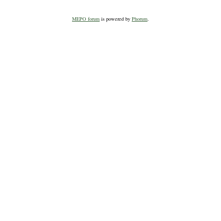
MEPO forum
is powered by
Phorum
.