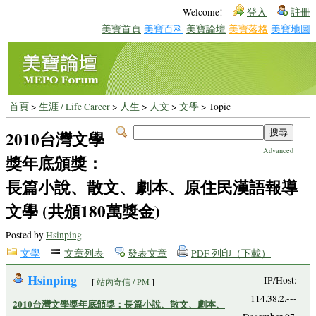
Welcome!
登入
註冊
美寶首頁
美寶百科
美寶論壇
美寶落格
美寶地圖
首頁
>
生涯 / Life Career
>
人生
>
人文
>
文學
> Topic
2010台灣文學
Advanced
獎年底頒獎：
長篇小說、散文、劇本、原住民漢語報導
文學 (共頒180萬獎金)
Posted by
Hsinping
文學
文章列表
發表文章
PDF 列印（下載）
Hsinping
IP/Host:
[
站內寄信 / PM
]
114.38.2.---
2010台灣文學獎年底頒獎：長篇小說、散文、劇本、