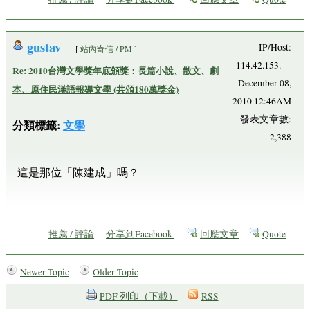
gustav
IP/Host:
[
站內寄信 / PM
]
114.42.153.---
Re: 2010台灣文學獎年底頒獎：長篇小說、散文、劇
December 08,
本、原住民漢語報導文學 (共頒180萬獎金)
2010 12:46AM
發表文章數:
分類標籤:
文學
2,388
這是那位「陳建成」嗎？
推薦 / 評論
分享到Facebook
回應文章
Quote
Newer Topic
Older Topic
PDF 列印（下載）
RSS