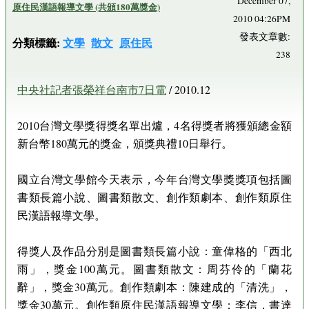
December 07,
原住民漢語報導文學 (共頒180萬獎金)
2010 04:26PM
發表文章數:
分類標籤:
文學
散文
原住民
238
中央社記者張榮祥台南市7日電
/ 2010.12
2010台灣文學獎得獎名單出爐，4名得獎者將獲頒總金額
新台幣180萬元的獎金，頒獎典禮10日舉行。
國立台灣文學館今天表示，今年台灣文學獎獎項包括圖
書類長篇小說、圖書類散文、創作類劇本、創作類原住
民漢語報導文學。
得獎人及作品分別是圖書類長篇小說：童偉格的「西北
雨」，獎金100萬元。圖書類散文：周芬伶的「蘭花
辭」，獎金30萬元。創作類劇本：陳建成的「清洗」，
獎金30萬元。創作類原住民漢語報導文學：李信．書達