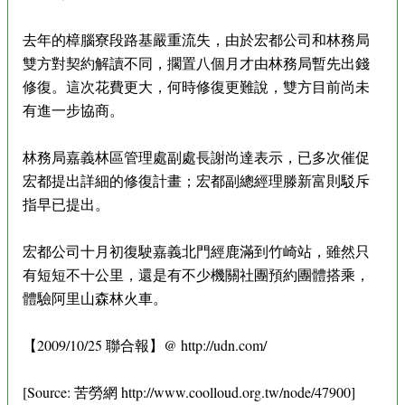
去年的樟腦寮段路基嚴重流失，由於宏都公司和林務局
雙方對契約解讀不同，擱置八個月才由林務局暫先出錢
修復。這次花費更大，何時修復更難說，雙方目前尚未
有進一步協商。
林務局嘉義林區管理處副處長謝尚達表示，已多次催促
宏都提出詳細的修復計畫；宏都副總經理滕新富則駁斥
指早已提出。
宏都公司十月初復駛嘉義北門經鹿滿到竹崎站，雖然只
有短短不十公里，還是有不少機關社團預約團體搭乘，
體驗阿里山森林火車。
【2009/10/25 聯合報】@ http://udn.com/
[Source: 苦勞網 http://www.coolloud.org.tw/node/47900]