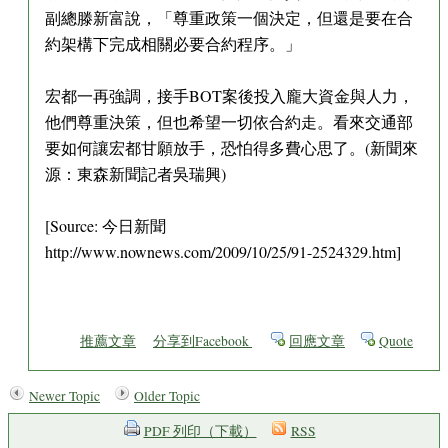
副總滕新富說，「尊重政策一個決定，但還是要在合
約架構下完成相關必要合約程序。」
宏都一再強調，接手BOT案後投入龐大資金與人力，
他們尊重決策，但也希望一切依合約走。看來交通部
要如何讓宏都甘願放手，恐怕得多費心思了。(新聞來
源：東森新聞記者吳瑞興)
[Source: 今日新聞
http://www.nownews.com/2009/10/25/91-2524329.htm]
推薦文章
分享到Facebook
回應文章
Quote
Newer Topic
Older Topic
PDF 列印（下載）
RSS