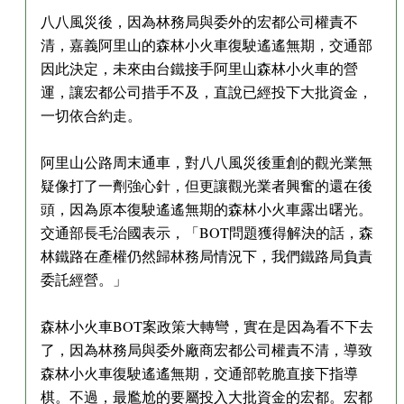
八八風災後，因為林務局與委外的宏都公司權責不
清，嘉義阿里山的森林小火車復駛遙遙無期，交通部
因此決定，未來由台鐵接手阿里山森林小火車的營
運，讓宏都公司措手不及，直說已經投下大批資金，
一切依合約走。
阿里山公路周末通車，對八八風災後重創的觀光業無
疑像打了一劑強心針，但更讓觀光業者興奮的還在後
頭，因為原本復駛遙遙無期的森林小火車露出曙光。
交通部長毛治國表示，「BOT問題獲得解決的話，森
林鐵路在產權仍然歸林務局情況下，我們鐵路局負責
委託經營。」
森林小火車BOT案政策大轉彎，實在是因為看不下去
了，因為林務局與委外廠商宏都公司權責不清，導致
森林小火車復駛遙遙無期，交通部乾脆直接下指導
棋。不過，最尷尬的要屬投入大批資金的宏都。宏都