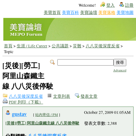
Welcome!
登入
註冊
美寶首頁
美寶百科
美寶論壇
美寶落格
美寶地圖
首頁
>
生涯 / Life Career
>
公共議題
>
災難
>
八八災後深度反省
>
Topic
[災後][勞工]
Advanced
阿里山森鐵主
線 八八災後停駛
八八災後深度反省
文章列表
發表文章
PDF 列印（下載）
gustav
October 27, 2009 01:05AM
[
站內寄信 / PM
]
[災後][勞工] 阿里山森鐵主線 八八災後停駛
發表文章數: 2,388
分類標籤:
八八災後深度反省