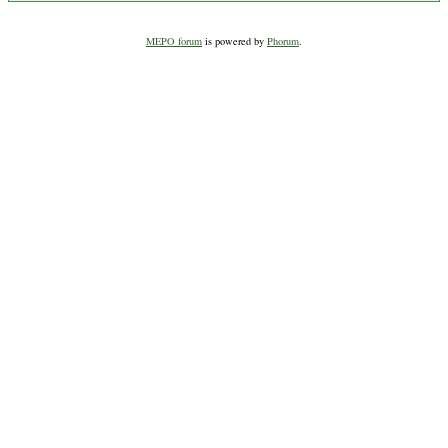
MEPO forum
is powered by
Phorum
.