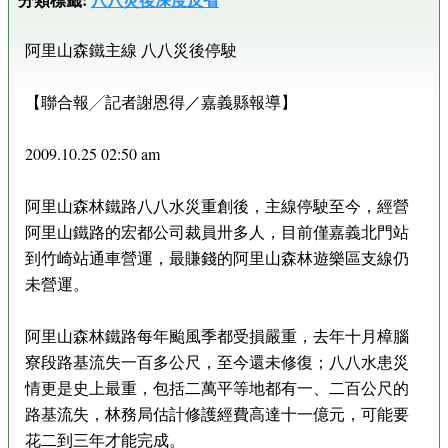
阿里山森鐵主線 八八災後停駛
【聯合報╱記者謝恩得／嘉義縣報導】
2009.10.25 02:50 am
阿里山森林鐵路八八水災重創後，主線停駛至今，經營
阿里山鐵路的宏都公司裁員卅多人，目前僅嘉義北門站
到竹崎站通車營運，最賺錢的阿里山森林遊樂區支線仍
未營運。
阿里山森林鐵路每年颱風季都受損嚴重，去年十月樟腦
寮段路基流失一百多公尺，至今還未修復；八八水患災
情更是史上最重，包括二萬平等地都有一、二百公尺的
路基流失，林務局估計修護經費高達十一億元，可能要
花二到三年才能完成。