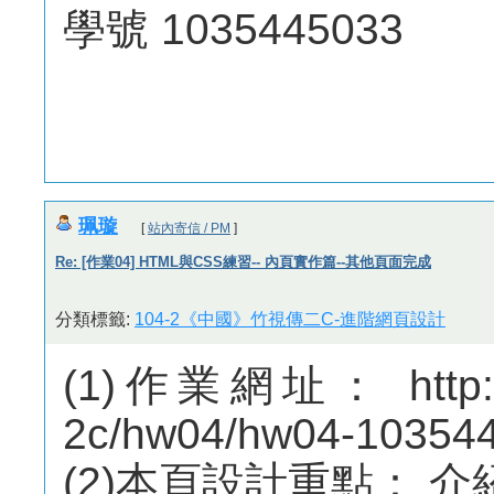
學號 1035445033
珮璇
[
站內寄信 / PM
]
Re: [作業04] HTML與CSS練習-- 內頁實作篇--其他頁面完成
分類標籤:
104-2《中國》竹視傳二C-進階網頁設計
(1)作業網址： http://m
2c/hw04/hw04-103544
(2)本頁設計重點： 