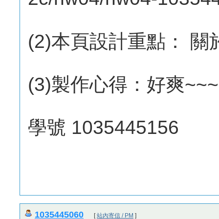
(2)本頁設計重點： 關
(3)製作心得：好爽~~~~
學號 1035445156
1035445060
[
站內寄信 / PM
]