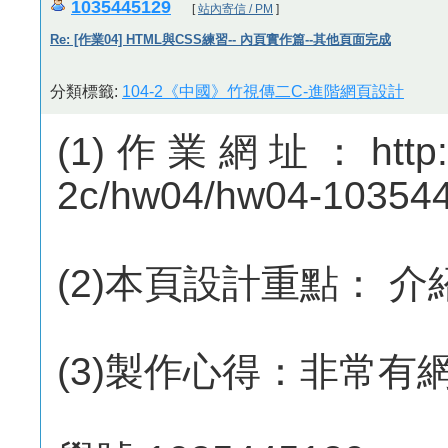
1035445129
[
站內寄信 / PM
]
Re: [作業04] HTML與CSS練習-- 內頁實作篇--其他頁面完成
分類標籤:
104-2《中國》竹視傳二C-進階網頁設計
(1)作業網址：http://m
2c/hw04/hw04-1035445
(2)本頁設計重點： 
(3)製作心得：非常有