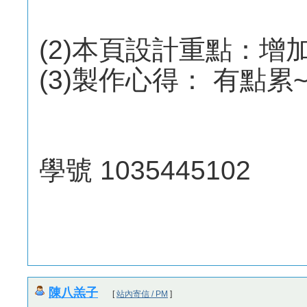
(2)本頁設計重點：
(3)製作心得： 有點累
學號 1035445102
陳八羔子
[
站內寄信 / PM
]