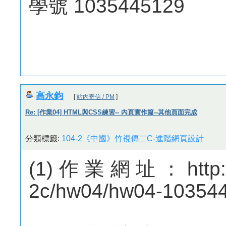
學號 1035445129
高永鈞
[
站內寄信 / PM
]
Re: [作業04] HTML與CSS練習-- 內頁實作篇--其他頁面完成
分類標籤:
104-2《中國》竹視傳二C-進階網頁設計
(1)作業網址：http://m
2c/hw04/hw04-1035445