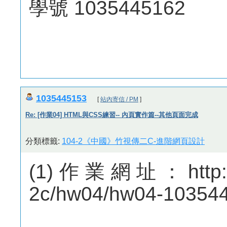
學號 1035445162
1035445153
[
站內寄信 / PM
]
Re: [作業04] HTML與CSS練習-- 內頁實作篇--其他頁面完成
分類標籤:
104-2《中國》竹視傳二C-進階網頁設計
(1)作業網址：http://m
2c/hw04/hw04-103544