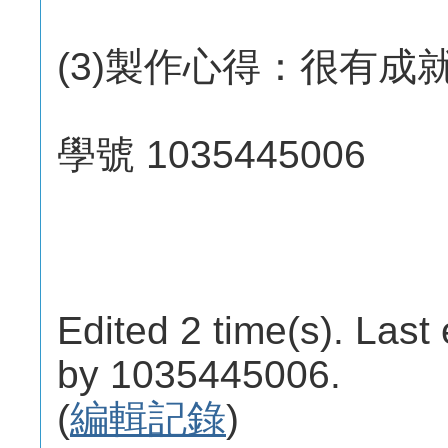
(3)製作心得：很有成
學號 1035445006
Edited 2 time(s). Last
by 1035445006.
(
編輯記錄
)