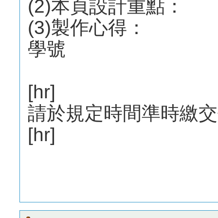
(2)本頁設計重點：
(3)製作心得：
學號
[hr]
請於規定時間準時繳交
[hr]