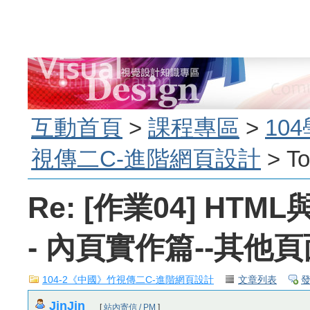
互動首頁
>
課程專區
>
10
視傳二C-進階網頁設計
> To
Re: [作業04] HTM
- 內頁實作篇--其他
104-2《中國》竹視傳二C-進階網頁設計
文章列表
JinJin
[
站內寄信 / PM
]