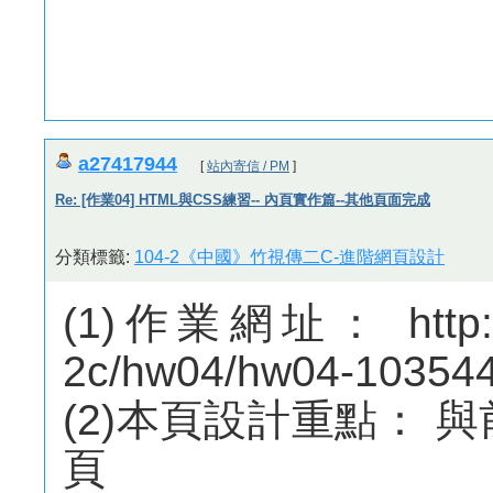
a27417944
[
站內寄信 / PM
]
Re: [作業04] HTML與CSS練習-- 內頁實作篇--其他頁面完成
分類標籤:
104-2《中國》竹視傳二C-進階網頁設計
(1)作業網址： http://m
2c/hw04/hw04-103544
(2)本頁設計重點： 
頁