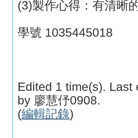
(3)製作心得：有清晰
學號 1035445018
Edited 1 time(s). Last
by 廖慧伃0908.
(
編輯記錄
)