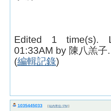
Edited 1 time(s). 
01:33AM by 陳八羔子.
(
編輯記錄
)
1035445033
[
站內寄信 / PM
]