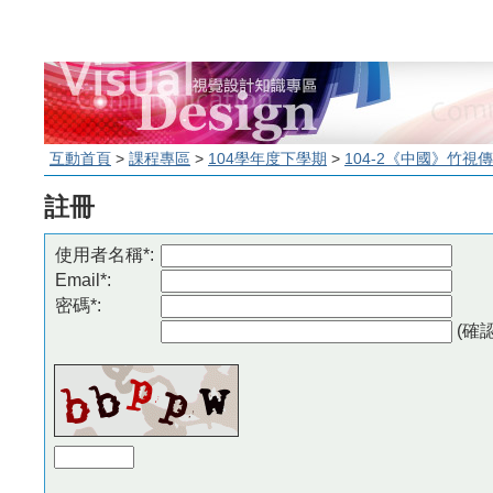
互動首頁
>
課程專區
>
104學年度下學期
>
104-2《中國》竹視
註冊
使用者名稱*:
Email*:
密碼*:
(確