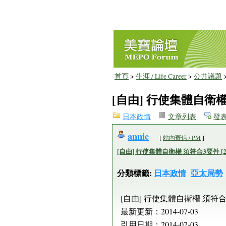
首頁
>
生涯 / Life Career
>
公共議題
[自由] 行使集體自衛權 須
日本政情
文章列表
發
annie
[
站內寄信 / PM
]
[自由] 行使集體自衛權 須符合3要件 [201
分類標籤:
日本政情
亞太局勢
[自由] 行使集體自衛權 須符合3要件
最新更新：2014-07-03
引用日期：2014-07-03