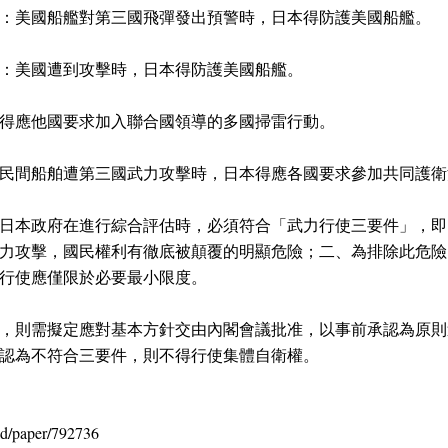
：美國船艦對第三國飛彈發出預警時，日本得防護美國船艦。
：美國遭到攻擊時，日本得防護美國船艦。
得應他國要求加入聯合國領導的多國掃雷行動。
民間船舶遭第三國武力攻擊時，日本得應各國要求參加共同護衛
日本政府在進行綜合評估時，必須符合「武力行使三要件」，即
力攻擊，國民權利有徹底被顛覆的明顯危險；二、為排除此危險
行使應僅限於必要最小限度。
，則需擬定應對基本方針交由內閣會議批准，以事前承認為原則
認為不符合三要件，則不得行使集體自衛權。
ld/paper/792736