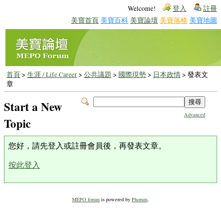
Welcome!
登入
註冊
美寶首頁
美寶百科
美寶論壇
美寶落格
美寶地圖
首頁
>
生涯 / Life Career
>
公共議題
>
國際現勢
>
日本政情
> 發表文
章
Start a New
Advanced
Topic
您好，請先登入或註冊會員後，再發表文章。
按此登入
MEPO forum
is powered by
Phorum
.