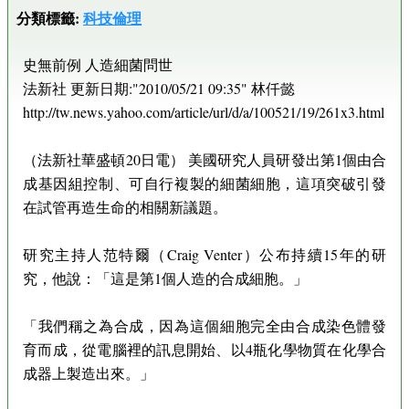
分類標籤:
科技倫理
史無前例 人造細菌問世
法新社 更新日期:"2010/05/21 09:35" 林仟懿
http://tw.news.yahoo.com/article/url/d/a/100521/19/261x3.html
（法新社華盛頓20日電） 美國研究人員研發出第1個由合
成基因組控制、可自行複製的細菌細胞，這項突破引發
在試管再造生命的相關新議題。
研究主持人范特爾（Craig Venter）公布持續15年的研
究，他說：「這是第1個人造的合成細胞。」
「我們稱之為合成，因為這個細胞完全由合成染色體發
育而成，從電腦裡的訊息開始、以4瓶化學物質在化學合
成器上製造出來。」