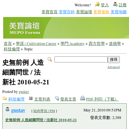
Welcome!
登入
註冊
美寶首頁
美寶百科
美寶論壇
美寶落格
美寶地圖
首頁
>
學涯 / Cultivation Career
>
學門 Academy
>
西方哲學
>
道德學
>
科技倫理
> Topic
史無前例 人造
Advanced
細菌問世 / 法
新社 2010-05-21
Posted by
gustav
科技倫理
文章列表
發表文章
PDF 列印（下載）
gustav
May 21, 2010 09:51PM
[
站內寄信 / PM
]
發表文章數: 2,388
史無前例 人造細菌問世 / 法新社 2010-05-21