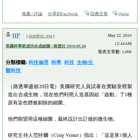
推薦 / 評論
分享到Facebook
回應文章
Quote
HP
May 22, 2010
[
站內寄信 / PM
]
12:44AM
美國科學家成功合成細菌 / 路透社 2010.05.20
發表文章數: 1,006
分類標籤:
科技倫理
科學
科技
生物/生
醫科技
（路透華盛頓20日電）美國研究人員試著在實驗室裡製
造出合成生物，現在他們利用人造基因組「啟動」了1種
原有染色體被剔除的細菌。
他們期望用這種細菌，最終設計出訂做的微生物。
研究主持人范特爾（Craig Venter）指出：「這是第1個人