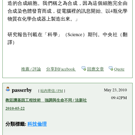
造的合成細胞。我們稱之為合成，因為這個細胞完全由
合成染色體發育而成，從電腦裡的訊息開始、以4瓶化學
物質在化學合成器上製造出來。」
研究報告刊載在「科學」（Science）期刊。中央社（翻
譯）
推薦 / 評論
分享到Facebook
回應文章
Quote
passerby
May 23, 2010
[
站內寄信 / PM
]
09:42PM
教廷讚基因工程技術 強調與生命不同 / 法新社
2010-05-22
分類標籤:
科技倫理