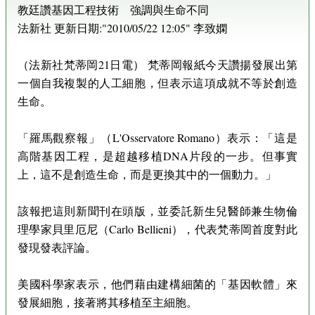
教廷讚基因工程技術 強調與生命不同
法新社 更新日期:"2010/05/22 12:05" 李致嫻
（法新社梵蒂岡21日電） 梵蒂岡報紙今天讚揚發展出第
一個自我複製的人工細胞，但表示這項成就不等於創造
生命。
「羅馬觀察報」（L'Osservatore Romano）表示：「這是
高階基因工程，是超越移植DNA片段的一步。但事實
上，這不是創造生命，而是更換其中的一個動力。」
該報把這則新聞刊在頭版，並委託新生兒醫師兼生物倫
理學家貝里厄尼（Carlo Bellieni），代表梵蒂岡首度對此
發現發表評論。
美國科學家表示，他們藉由建構細菌的「基因軟體」來
發展細胞，接著將其移植至主細胞。