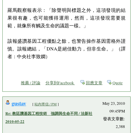
羅馬觀察報表示：「除聲明與標題之外，這項發現的結
果很有趣，也可能獲得運用，然而，這項發現需要規
範，就像所有觸及生命的議題一樣。」
該報盛讚基因工程優點之餘，也警告操作基因需格外謹
慎。該報總結，「DNA是絕佳動力，但非生命。」（譯
者：中央社李致嫻）
推薦 / 評論
分享到Facebook
回應文章
Quote
gustav
May 23, 2010
[
站內寄信 / PM
]
09:45PM
Re: 教廷讚基因工程技術 強調與生命不同 / 法新社
發表文章數:
2010-05-22
2,388