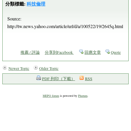
分類標籤:
科技倫理
Source:
http://tw.news.yahoo.com/article/url/d/a/100522/19/2645q.html
推薦 / 評論
分享到Facebook
回應文章
Quote
Newer Topic
Older Topic
PDF 列印（下載）
RSS
MEPO forum
is powered by
Phorum
.