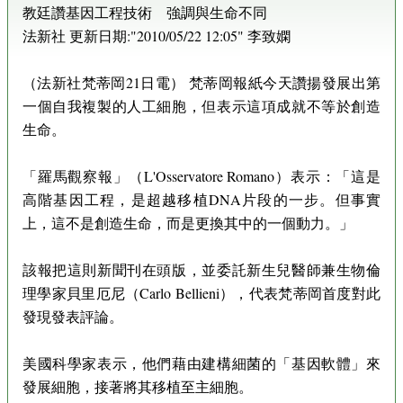
教廷讚基因工程技術 強調與生命不同
法新社 更新日期:"2010/05/22 12:05" 李致嫻
（法新社梵蒂岡21日電） 梵蒂岡報紙今天讚揚發展出第
一個自我複製的人工細胞，但表示這項成就不等於創造
生命。
「羅馬觀察報」（L'Osservatore Romano）表示：「這是
高階基因工程，是超越移植DNA片段的一步。但事實
上，這不是創造生命，而是更換其中的一個動力。」
該報把這則新聞刊在頭版，並委託新生兒醫師兼生物倫
理學家貝里厄尼（Carlo Bellieni），代表梵蒂岡首度對此
發現發表評論。
美國科學家表示，他們藉由建構細菌的「基因軟體」來
發展細胞，接著將其移植至主細胞。