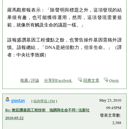
羅馬觀察報表示：「除聲明與標題之外，這項發現的結
果很有趣，也可能獲得運用，然而，這項發現需要規
範，就像所有觸及生命的議題一樣。」
該報盛讚基因工程優點之餘，也警告操作基因需格外謹
慎。該報總結，「DNA是絕佳動力，但非生命。」（譯
者：中央社李致嫻）
推薦 / 評論
分享到Facebook
回應文章
Quote
gustav
May 23, 2010
[
站內寄信 / PM
]
09:45PM
Re: 教廷讚基因工程技術 強調與生命不同 / 法新社
發表文章數:
2010-05-22
2,388