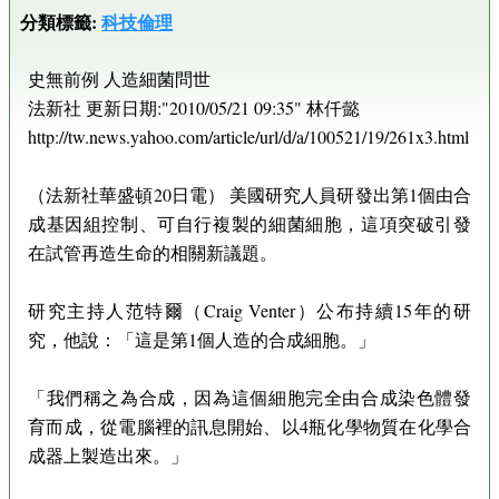
分類標籤:
科技倫理
史無前例 人造細菌問世
法新社 更新日期:"2010/05/21 09:35" 林仟懿
http://tw.news.yahoo.com/article/url/d/a/100521/19/261x3.html
（法新社華盛頓20日電） 美國研究人員研發出第1個由合
成基因組控制、可自行複製的細菌細胞，這項突破引發
在試管再造生命的相關新議題。
研究主持人范特爾（Craig Venter）公布持續15年的研
究，他說：「這是第1個人造的合成細胞。」
「我們稱之為合成，因為這個細胞完全由合成染色體發
育而成，從電腦裡的訊息開始、以4瓶化學物質在化學合
成器上製造出來。」