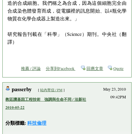
造的合成細胞。我們稱之為合成，因為這個細胞完全由
合成染色體發育而成，從電腦裡的訊息開始、以4瓶化學
物質在化學合成器上製造出來。」
研究報告刊載在「科學」（Science）期刊。中央社（翻
譯）
推薦 / 評論
分享到Facebook
回應文章
Quote
passerby
May 23, 2010
[
站內寄信 / PM
]
09:42PM
教廷讚基因工程技術 強調與生命不同 / 法新社
2010-05-22
分類標籤:
科技倫理