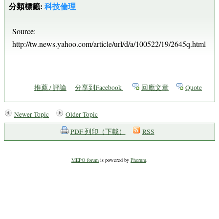
分類標籤:
科技倫理
Source:
http://tw.news.yahoo.com/article/url/d/a/100522/19/2645q.html
推薦 / 評論
分享到Facebook
回應文章
Quote
Newer Topic
Older Topic
PDF 列印（下載）
RSS
MEPO forum
is powered by
Phorum
.