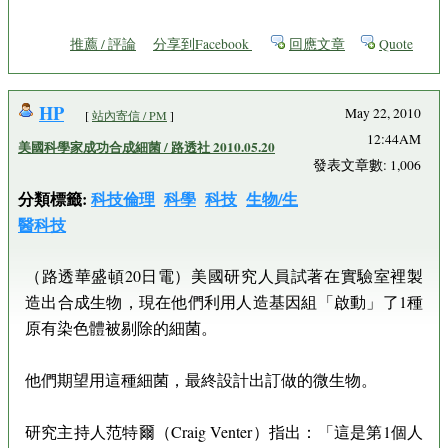
推薦 / 評論
分享到Facebook
回應文章
Quote
HP
May 22, 2010
[
站內寄信 / PM
]
12:44AM
美國科學家成功合成細菌 / 路透社 2010.05.20
發表文章數: 1,006
分類標籤:
科技倫理
科學
科技
生物/生
醫科技
（路透華盛頓20日電）美國研究人員試著在實驗室裡製
造出合成生物，現在他們利用人造基因組「啟動」了1種
原有染色體被剔除的細菌。
他們期望用這種細菌，最終設計出訂做的微生物。
研究主持人范特爾（Craig Venter）指出：「這是第1個人