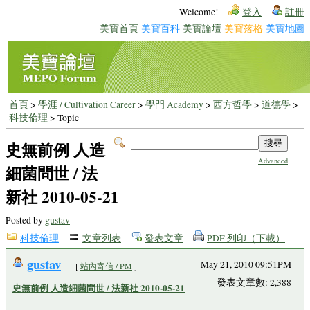
Welcome!
登入
註冊
美寶首頁
美寶百科
美寶論壇
美寶落格
美寶地圖
首頁
>
學涯 / Cultivation Career
>
學門 Academy
>
西方哲學
>
道德學
>
科技倫理
> Topic
史無前例 人造
Advanced
細菌問世 / 法
新社 2010-05-21
Posted by
gustav
科技倫理
文章列表
發表文章
PDF 列印（下載）
gustav
May 21, 2010 09:51PM
[
站內寄信 / PM
]
發表文章數: 2,388
史無前例 人造細菌問世 / 法新社 2010-05-21