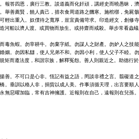
報答四恩，廣行三教。談道義而化奸頑，講經史而曉愚昧，濟
。舉善薦賢，饒人責己，措衣食周道路之饑寒。施棺槨，免屍
可輕出重入。奴僕待之寬厚，豈宜責備苛求。印造經文，創修
，造河船以濟人渡。或買物而放生。或持齋而戒殺。舉步常看蟲
毒魚蝦。勿宰耕牛。勿棄字紙。勿謀人之財產。勿妒人之技能
婚姻。勿因私讎，使人兄弟不和。勿因小利，使人父子不睦。
守規矩而遵法度，和諧宗族，解釋冤怨。善人則親近之。助德行
善。不可口是心非。恆記有益之語，罔談非禮之言。翦礙道之
橋。垂訓以格人非，捐貲以成人美。作事須循天理，出言要順
永無惡曜加臨，常有吉神擁護。近報則在自己，遠報則在兒孫