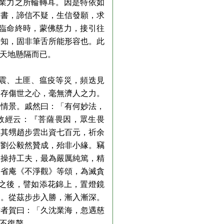
業力之所輪轉耳。因是特依如
是書，諦信不疑，生信發願，求
臨命終時，蒙佛慈力，接引往
方知，固非筆舌所能形容也。此
天地懸隔而已。
震、土匪、瘟疫等災，頻迭見
徒存傷世之心，毫無濟人之力。
外情景。戚然曰：「有何妙法，
故經云：『菩薩畏因，眾生畏
令其甥趙步雲出資七百元，祈余
蒙劉公毅然贊成，殆非小緣。竊
，操持工夫，最為嚴厲純篤，精
，省庵《不淨觀》等頌，為滅貪
之後，譬如添花錦上，置燈鏡
起。從茲步步入勝，漸入漸深。
書者賀曰：「久沈業海，忽遇慈
不復贅。