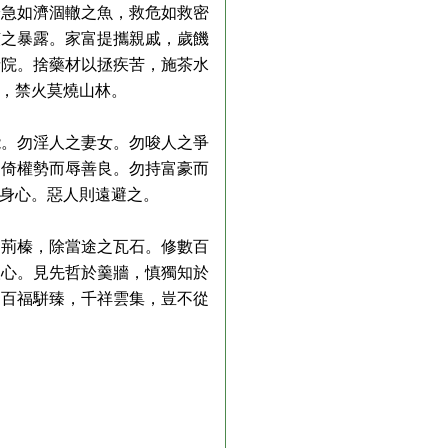
急如濟涸轍之魚，救危如救密
骸之暴露。家富提攜親戚，歲饑
寺院。捨藥材以拯疾苦，施茶水
蟻，禁火莫燒山林。
。勿淫人之妻女。勿唆人之爭
勿倚權勢而辱善良。勿持富豪而
於身心。惡人則遠避之。
荊榛，除當途之瓦石。修數百
人心。見先哲於羹牆，慎獨知於
。百福駢臻，千祥雲集，豈不從