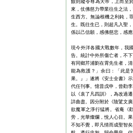
餘則縱令尊為天帝，上而至
來，仗佛慈力帶業往生之法，
生西方。無論根機之利鈍，
生。既往生已，則超凡入聖，
係以己信願，感佛慈悲，感應
現今外洋各國大戰數年，我
告。統計中外所傷亡者，不下
有同鄉芹浦劉在霄先生者，清
能為救護？」余曰：「此是
果。』」遂將《安士全書》示
代任刊事。憶昔戊申，曾勸李
以《袁了凡四訓》，為改過遷
詳曲盡。因分附於《陰騭文廣
欲魔軍之淨行猛將。省庵《
旁，光華燦爛，悅人心目。果
不知不覺，即凡情而成聖智矣
航。遵行忠恕，歸命覺皇。信