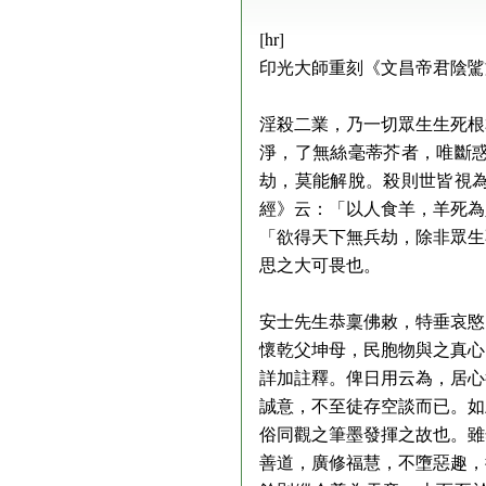
[hr]
印光大師重刻《文昌帝君陰騭
淫殺二業，乃一切眾生生死根
淨，了無絲毫蒂芥者，唯斷
劫，莫能解脫。殺則世皆視
經》云：「以人食羊，羊死為
「欲得天下無兵劫，除非眾生
思之大可畏也。
安士先生恭稟佛敕，特垂哀愍
懷乾父坤母，民胞物與之真心
詳加註釋。俾日用云為，居心
誠意，不至徒存空談而已。如
俗同觀之筆墨發揮之故也。雖
善道，廣修福慧，不墮惡趣，