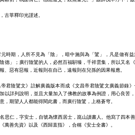
，古莘釋印光謹述。
宋元時期，人所不見為「陰」，暗中施與為「騭」，凡是做有益
陰德」；廣行陰騭的人，必然百福騈臻，千祥雲集，所以又名
報、惡有惡報，近報則在自己，遠報則在兒孫的因果報應。
昌帝君陰騭文》註解廣義版本而成《文昌帝君陰騭文廣義節錄》
加以詳列說明，並且大量加入了佛教的故事為例證，用心良苦
意，期望人人都能得閱此書，而廣行陰騭，上格蒼穹。
名思仁，字安士，自號為懷西居士，崑山讀書人。他寫了四本
《萬善先資》以及《西歸直指》，合稱《安士全書》。