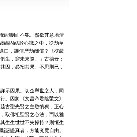
者猶能制而不犯。然欲其意地清
纏綿固結於心識之中，從劫至
適口，誰信歷劫酬償？《楞嚴
業俱生，窮未來際。」古德云：
有其因，必招其果。不思則已，
，詳示因果。切企舉世之人，同
奉行。因將《文昌帝君陰騭文》
由茲古聖先賢之主敬慎獨，正心
悟，取佛祖聖賢之心法，而以雅
保其生生世世不失操持？則恒生
，斷惑證真者，方能究竟自由。