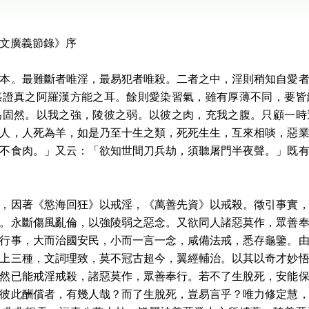
文廣義節錄》序
本。最難斷者唯淫，最易犯者唯殺。二者之中，淫則稍知自愛
惑證真之阿羅漢方能之耳。餘則愛染習氣，雖有厚薄不同，要皆
為固然。以我之強，陵彼之弱。以彼之肉，充我之腹。只顧一時
人，人死為羊，如是乃至十生之類，死死生生，互來相啖，惡
不食肉。」又云：「欲知世間刀兵劫，須聽屠門半夜聲。」既
，因著《慾海回狂》以戒淫，《萬善先資》以戒殺。徵引事實
。永斷傷風亂倫，以強陵弱之惡念。又欲同人諸惡莫作，眾善
行事，大而治國安民，小而一言一念，咸備法戒，悉存龜鑒。
上三種，文詞理致，莫不冠古超今，翼經輔治。以其以奇才妙
然已能戒淫戒殺，諸惡莫作，眾善奉行。若不了生脫死，安能
彼此酬償者，有幾人哉？而了生脫死，豈易言乎？唯力修定慧