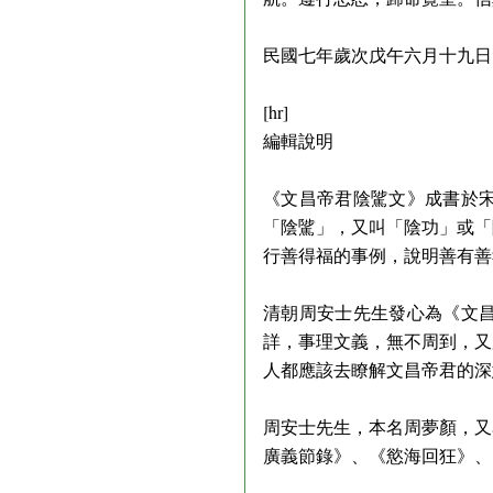
民國七年歲次戊午六月十九日
[hr]
編輯說明
《文昌帝君陰騭文》成書於
「陰騭」，又叫「陰功」或「
行善得福的事例，說明善有善
清朝周安士先生發心為《文
詳，事理文義，無不周到，又
人都應該去瞭解文昌帝君的深
周安士先生，本名周夢顏，又
廣義節錄》、《慾海回狂》、