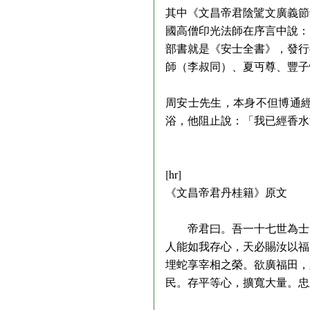
其中《文昌帝君陰騭文廣義節
國高僧印光法師在序言中說：
部書就是《安士全書》，發行
師（李叔同）、夏丏尊、豐子
周安士先生，本身不但博通
浴，他阻止說：「我已經香水
[hr]
《文昌帝君丹桂籍》原文
帝君曰。吾一十七世為士大
人能如我存心，天必賜汝以福
埋蛇享宰相之榮。欲廣福田，
民。存平等心，擴寬大量。