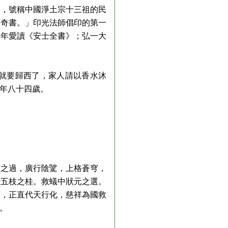
崇，號稱中國淨土宗十三祖的民
一奇書。」印光法師倡印的第一
早年愛讀《安士全書》；弘一大
就要歸西了，家人請以香水沐
年八十四歲。
之過，廣行陰騭，上格蒼穹，
折五枝之桂。救蟻中狀元之選。
福，正直代天行化，慈祥為國救
賢。