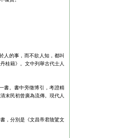
於人的事，而不欲人知，都叫
《丹桂籍》。文中列舉古代士人
一書。書中旁徵博引，考證精
，清末民初曾廣為流傳。現代人
善書，分別是《文昌帝君陰騭文