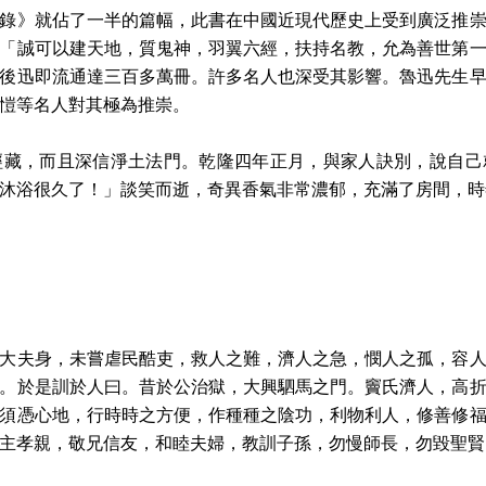
錄》就佔了一半的篇幅，此書在中國近現代歷史上受到廣泛推
「誠可以建天地，質鬼神，羽翼六經，扶持名教，允為善世第
後迅即流通達三百多萬冊。許多名人也深受其影響。魯迅先生
愷等名人對其極為推崇。
經藏，而且深信淨土法門。乾隆四年正月，與家人訣別，說自己
沐浴很久了！」談笑而逝，奇異香氣非常濃郁，充滿了房間，時
夫身，未嘗虐民酷吏，救人之難，濟人之急，憫人之孤，容人
。於是訓於人曰。昔於公治獄，大興駟馬之門。竇氏濟人，高
須憑心地，行時時之方便，作種種之陰功，利物利人，修善修
忠主孝親，敬兄信友，和睦夫婦，教訓子孫，勿慢師長，勿毀聖