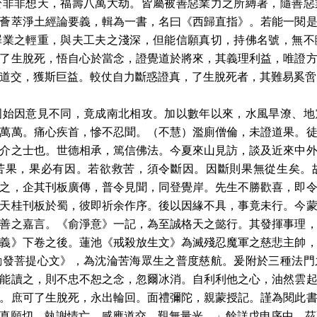
於非非想天，福壽八萬大劫。皆屬被善惡業力之所縛著，隨善惡
薈萃淨土經論要義，輯為一書，名曰《西歸直指》。若能一閱
罪業之輕重，與夫工夫之淺深，但能信願真切，持佛名號，無不
了生脫死，悟自心於當念，證覺道於將來，其義理利益，唯證
道交，獲斯巨益。較仗自力斷惑證真，了生脫死者，其難易奚啻
國始因意見不同，竟成南北相攻。加以數年以來，水風旱潦、地
萬萬。痛心疾首，慘不忍聞。（不慧）濫廁僧倫，未證道果。
介之士也。世德相承，篤信佛法。今夏來山見訪，談及近來中
苦果，果必有因。若欲救苦，須令斷因。因斷則果無從生矣。
之，企其刊板廣傳，普令見聞，同登覺岸。先生不勝歡喜，即
天桂刊板於蜀，彼即祈余作序。後以因緣不具，事竟未行。今
善之嘉言。《俞淨意》一記，為至誠格天之懿行。其發揮事理
義》下卷之後。蓮池《戒殺放生文》為滅殘忍魔軍之慈悲主帥
勸發菩提心文》，為沈淪苦海眾生之普度慈航。爰附於三種法門
能讀之，則不忠不恕之念，忽爾冰消。自利利他之心，油然雲
。庶可了生脫死，永出輪回。面禮彌陀，親蒙授記。謹為閱此
真願切，執謝情亡。感應道交，覲無量光。」餘詳戊申序中，茲