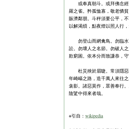
或奉真朝斗。或拜佛念經。
羅之雀。矜孤恤寡，敬老憐貧
賑濟鄰朋。斗秤須要公平，不
以解渴煩，點夜燈以照人行
勿登山而網禽鳥。勿臨水而
訟。勿壞人之名節。勿破人之
欺窮困。依本分而致謙恭，
杜災殃於眉睫。常須隱惡揚
年崎嶇之路，造千萬人來往之
衾影。諸惡莫作，眾善奉行。
陰騭中得來者哉。
※引自：
wikipedia