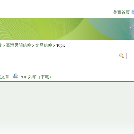
美寶首頁
教
>
臺灣民間信仰
>
文昌信仰
> Topic
表文章
PDF 列印（下載）