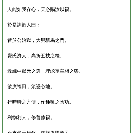
人能如我存心，天必賜汝以福。
於是訓於人曰：
昔於公治獄，大興駟馬之門。
竇氏濟人，高折五枝之桂。
救蟻中狀元之選，埋蛇享宰相之榮。
欲廣福田，須憑心地。
行時時之方便，作種種之陰功。
利物利人，修善修福。
正直代天行化，慈祥為國救民。