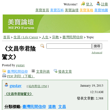
Welcome!
登入
註冊
美寶首頁
美寶百科
美寶論壇
美寶落格
美寶地圖
首頁
>
生涯 / Life Career
>
人生
>
宗教
>
臺灣民間信仰
> Topic
《文昌帝君陰
Advanced
騭文》
Posted by
gustav
臺灣民間信仰
文章列表
發表文章
PDF 列印（下載）
gustav
January 19, 2013
[
站內寄信 / PM
]
12:31AM
《文昌帝君陰騭文》
發表文章數: 2,388
分類標籤:
臺灣民間信仰
道教
文昌