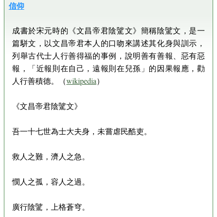
信仰
成書於宋元時的《文昌帝君陰騭文》簡稱陰騭文，是一
篇駢文，以文昌帝君本人的口吻來講述其化身與訓示，
列舉古代士人行善得福的事例，說明善有善報、惡有惡
報，「近報則在自己，遠報則在兒孫」的因果報應，勸
人行善積德。（
wikipedia
）
《文昌帝君陰騭文》
吾一十七世為士大夫身，未嘗虐民酷吏。
救人之難，濟人之急。
憫人之孤，容人之過。
廣行陰騭，上格蒼穹。