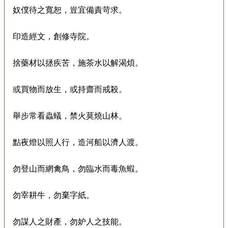
奴僕待之寬恕，豈宜備責苛求。
印造經文，創修寺院。
捨藥材以拯疾苦，施茶水以解渴煩。
或買物而放生，或持齋而戒殺。
舉步常看蟲蟻，禁火莫燒山林。
點夜燈以照人行，造河船以濟人渡。
勿登山而網禽鳥，勿臨水而毒魚蝦。
勿宰耕牛，勿棄字紙。
勿謀人之財產，勿妒人之技能。