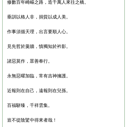
修數百年崎嶇之路，造千萬人來往之橋。
垂訓以格人非，捐貲以成人美。
作事須循天理，出言要順人心。
見先哲於羹牆，慎獨知於衿影。
諸惡莫作，眾善奉行。
永無惡曜加臨，常有吉神擁護。
近報則在自己，遠報則在兒孫。
百福駢臻，千祥雲集。
豈不從陰騭中得來者哉！