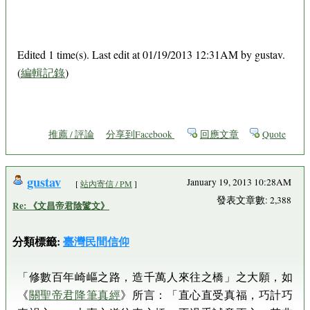
Edited 1 time(s). Last edit at 01/19/2013 12:31AM by gustav.
(
編輯記錄
)
推薦 / 評論
分享到Facebook
回應文章
Quote
gustav
January 19, 2013 10:28AM
[
站內寄信 / PM
]
發表文章數: 2,388
Re: 《文昌帝君陰騭文》
分類標籤:
臺灣民間信仰
「修數百年崎嶇之路，造千萬人來往之橋」之大願，如
《
關聖帝君降筆真經
》所言：「直心直受真福，巧計巧