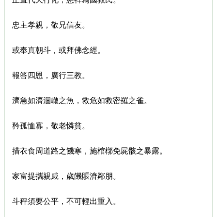
忠主孝親，敬兄信友。
或奉真朝斗，或拜佛念經。
報答四恩，廣行三教。
濟急如濟涸轍之魚，救危如救密羅之雀。
矜孤恤寡，敬老憐貧。
措衣食周道路之饑寒，施棺槨免屍骸之暴露。
家富提攜親戚，歲饑賬濟鄰朋。
斗秤須要公平，不可輕出重入。