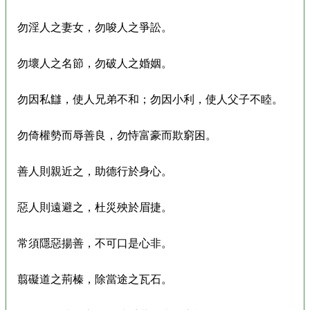
勿淫人之妻女，勿唆人之爭訟。
勿壞人之名節，勿破人之婚姻。
勿因私讎，使人兄弟不和；勿因小利，使人父子不睦。
勿倚權勢而辱善良，勿恃富豪而欺窮困。
善人則親近之，助德行於身心。
惡人則遠避之，杜災殃於眉捷。
常須隱惡揚善，不可口是心非。
翦礙道之荊榛，除當途之瓦石。