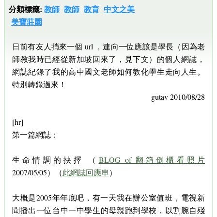
分類標籤:
教師
教師
教育
中文之美
美寶莊園
日前有友人捎來一個 url ，連向一位應該是學長（因為老
師教我時已經從新加坡回來了，見下文）的個人網誌，
網誌紀錄了我的高中國文老師如何教化學生走向人生。
特別轉錄過來！
gutav 2010/08/28
[hr]
第一篇網誌：
生命情調的抉擇 （
BLOG of 翻箱倒櫃看照片
2007/05/05）（
此網誌回應串
）
大概是2005年年底吧，有一天我在辦公室值班，電視新
聞播出一位台中一中學生的母親跑到學校，以割腕自殘