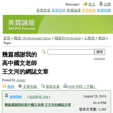
Welcome!
登入
註冊
美寶首頁
美寶百科
美寶論壇
美寶落格
美寶地圖
首頁
>
職涯 / Professional Career
>
職責別 Profession
>
公務員
>
教師
>
Topic
幾篇感謝我的
Advanced
高中國文老師
王文河的網誌文章
Posted by
gustav
教師
文章列表
發表文章
PDF 列印（下載）
gustav
August 28, 2010
[
站內寄信 / PM
]
04:41PM
幾篇感謝我的高中國文老師 王文河的網誌文章
發表文章數: 2,388