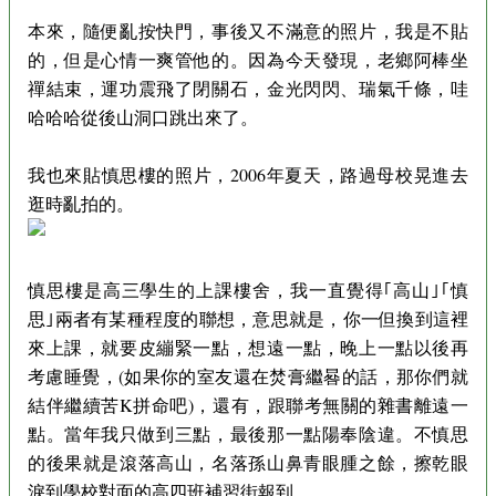
本來，隨便亂按快門，事後又不滿意的照片，我是不貼
的，但是心情一爽管他的。因為今天發現，老鄉阿棒坐
禪結束，運功震飛了閉關石，金光閃閃、瑞氣千條，哇
哈哈哈從後山洞口跳出來了。
我也來貼慎思樓的照片，2006年夏天，路過母校晃進去
逛時亂拍的。
慎思樓是高三學生的上課樓舍，我一直覺得｢高山｣｢慎
思｣兩者有某種程度的聯想，意思就是，你一但換到這裡
來上課，就要皮繃緊一點，想遠一點，晚上一點以後再
考慮睡覺，(如果你的室友還在焚膏繼晷的話，那你們就
結伴繼續苦K拼命吧)，還有，跟聯考無關的雜書離遠一
點。當年我只做到三點，最後那一點陽奉陰違。不慎思
的後果就是滾落高山，名落孫山鼻青眼腫之餘，擦乾眼
淚到學校對面的高四班補習街報到。