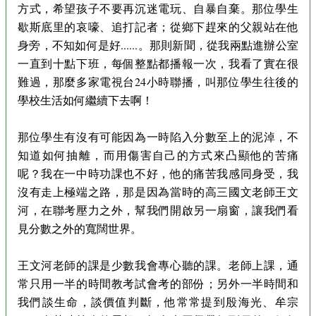
方式，希望孩子不要再沉迷電玩、自暴自棄。那位學生
歇斯底里的哀嚎、追打記者；從鄉下趕來的父親站在他
身旁，不知如何是好......。那則新聞，從我兩點進辦公室
一直到十點下班，每個整點都播報一次，我看了實在很
難過，那麼多家電視台24小時聯播，叫那位學生往後的
學校生活如何繼續下去啊！
那位學生有沒有可能因為一時陷入分數至上的泥淖，不
知道如何抽離，而用傷害自己的方式來凸顯他的苦痛
呢？我在一中時功課也不好，他的痛苦我感同身受，我
沒有走上極端之路，那是因為當時的高三國文老師王文
河，在聯考壓力之外，幫我們開啟另一扇窗，讓我們看
見分數之外的寬闊世界。
王文河老師的課是少數我會專心聽的課。老師上課，通
常只用一半的時間教考試會考的部份；另外一半時間和
我們談生命，談價值判斷，他常常提到殷海光、牟宗