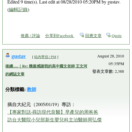
Edited 9 time(s). Last edit at 08/28/2010 05:20PM by gustav.
(
編輯記錄
)
推薦 / 評論
分享到Facebook
回應文章
Quote
gustav
August 28, 2010
[
站內寄信 / PM
]
05:35PM
後續......｜Re: 幾篇感謝我的高中國文老師 王文河
發表文章數: 2,388
的網誌文章
分類標籤:
教師
摘自大紀元（2005/01/19）專訪：
【專家對話‧尋訪現代良醫】早產兒的周爸爸
訪台大醫院小兒部新生嬰兒科主治醫師周弘傑