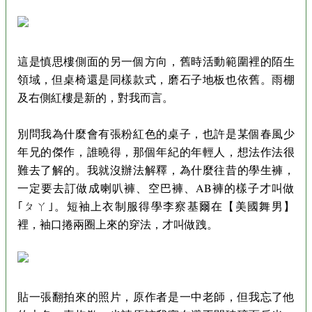
這是慎思樓側面的另一個方向，舊時活動範圍裡的陌生
領域，但桌椅還是同樣款式，磨石子地板也依舊。雨棚
及右側紅樓是新的，對我而言。
別問我為什麼會有張粉紅色的桌子，也許是某個春風少
年兄的傑作，誰曉得，那個年紀的年輕人，想法作法很
難去了解的。我就沒辦法解釋，為什麼往昔的學生褲，
一定要去訂做成喇叭褲、空巴褲、AB褲的樣子才叫做
｢ㄆㄚ｣。短袖上衣制服得學李察基爾在【美國舞男】
裡，袖口捲兩圈上來的穿法，才叫做跩。
貼一張翻拍來的照片，原作者是一中老師，但我忘了他