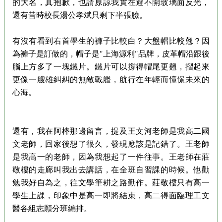
的大名，真抱歉，也請原諒我實在避不開玻璃面反光，
還有昔時校長湯公孝斌只剩下半張臉。
有沒有看到右首學生的褲子比較白？大盤帽比較翹？因
為褲子是訂做的，帽子是"上海源利"品牌，皮革帽沿跟後
腦上方多了一塊鐵片。鐵片可以撐得帽尾更翹，摺起來
更像一艘雄糾糾的無敵戰艦，航行在年輕而憧憬未來的
心海。
還有，我在阿棒那邊留言，提及王文河老師是我高二國
文老師，回家後想了很久，發現應該是記錯了。王老師
是我高一的老師，因為我想起了一件往事。王老師在莊
敬樓的走廊叫我出去講話，在全班自習課的時候。他勸
勉我好自為之，往文學筆耕之路勤作。莊敬樓只有高一
學生上課，印象中是高一即將結束，高二得面臨理工文
醫各組志願分班編排。