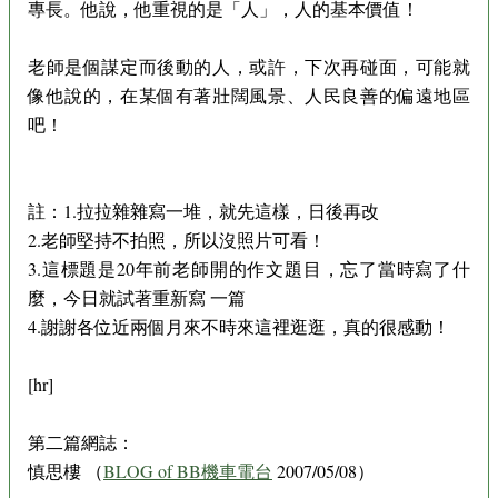
專長。他說，他重視的是「人」，人的基本價值！
老師是個謀定而後動的人，或許，下次再碰面，可能就
像他說的，在某個有著壯闊風景、人民良善的偏遠地區
吧！
註：1.拉拉雜雜寫一堆，就先這樣，日後再改
2.老師堅持不拍照，所以沒照片可看！
3.這標題是20年前老師開的作文題目，忘了當時寫了什
麼，今日就試著重新寫 一篇
4.謝謝各位近兩個月來不時來這裡逛逛，真的很感動！
[hr]
第二篇網誌：
慎思樓 （
BLOG of BB機車電台
2007/05/08）