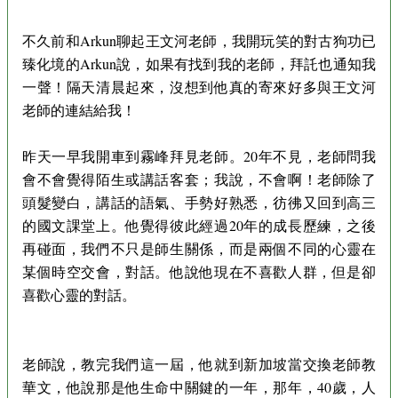
不久前和Arkun聊起王文河老師，我開玩笑的對古狗功已
臻化境的Arkun說，如果有找到我的老師，拜託也通知我
一聲！隔天清晨起來，沒想到他真的寄來好多與王文河
老師的連結給我！
昨天一早我開車到霧峰拜見老師。20年不見，老師問我
會不會覺得陌生或講話客套；我說，不會啊！老師除了
頭髮變白，講話的語氣、手勢好熟悉，彷彿又回到高三
的國文課堂上。他覺得彼此經過20年的成長歷練，之後
再碰面，我們不只是師生關係，而是兩個不同的心靈在
某個時空交會，對話。他說他現在不喜歡人群，但是卻
喜歡心靈的對話。
老師說，教完我們這一屆，他就到新加坡當交換老師教
華文，他說那是他生命中關鍵的一年，那年，40歲，人