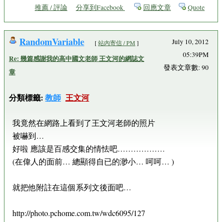
推薦 / 評論
分享到Facebook
回應文章
Quote
RandomVariable
July 10, 2012
[
站內寄信 / PM
]
05:39PM
Re: 幾篇感謝我的高中國文老師 王文河的網誌文
發表文章數: 90
章
分類標籤:
教師
王文河
我竟然在網路上看到了王文河老師的照片
被嚇到…
好啦 應該是百感交集的情怯吧………………
(在偉人的面前… 總顯得自已的渺小… 呵呵… )
就把他附註在這個系列文後面吧…
http://photo.pchome.com.tw/wdc6095/127