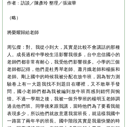
作者﹕訪談／陳彥玲 整理／張淑華
（略）
將榮耀歸給老師
周弘傑：對。我從小到大，其實是比較不會講話的那種
人。成長過程中學校生活影響我很多，台中忠信國小的
老師們都非常有耐心，我受他們影響很多。小學的三個
老師都記得，他們是杜秀琴老師、蕭月娥老師和楊振和
老師。剛上國中的時候我被分配在放牛班，因為智力測
驗卷上有一大題我找不到題目在哪裡，又不敢舉手發
問，國小老師們都為我被編到放牛班而感到錯愕與惋
惜。不過一學期之後，我被一個升學班的楊明玉老師調
過去他們班。同學後來跟我講，當時他們為了要看我能
表現多少，所以他們就故意選我當班長，就這樣我國中
一路當了兩年半的班長。國中階段其實是我最快樂的時