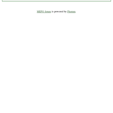
MEPO forum
is powered by
Phorum
.