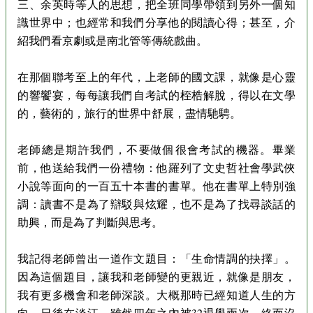
三、余英時等人的思想，把全班同學帶領到另外一個知
識世界中；也經常和我們分享他的閱讀心得；甚至，介
紹我們看京劇或是南北管等傳統戲曲。
在那個聯考至上的年代，上老師的國文課，就像是心靈
的響饗宴，每每讓我們自考試的桎梏解脫，得以在文學
的，藝術的，旅行的世界中舒展，盡情馳騁。
老師總是期許我們，不要做個很會考試的機器。畢業
前，他送給我們一份禮物：他羅列了文史哲社會學武俠
小說等面向的一百五十本書的書單。他在書單上特別強
調：讀書不是為了辯駁與炫耀，也不是為了找尋談話的
助興，而是為了判斷與思考。
我記得老師曾出一道作文題目：「生命情調的抉擇」。
因為這個題目，讓我和老師變的更親近，就像是朋友，
我有更多機會和老師深談。大概那時已經知道人生的方
向。日後在淡江，雖然四年之內被32退學兩次，終而沒