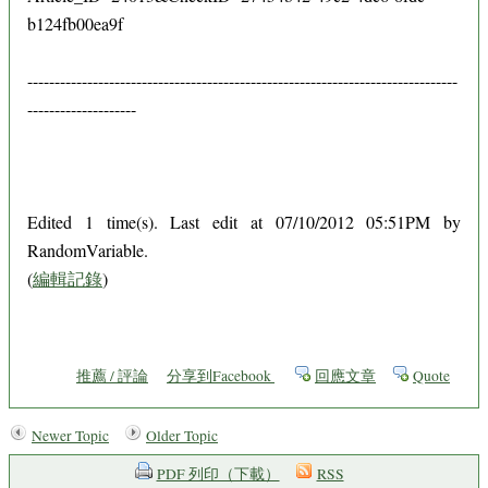
b124fb00ea9f
-------------------------------------------------------------------------------
--------------------
Edited 1 time(s). Last edit at 07/10/2012 05:51PM by
RandomVariable.
(
編輯記錄
)
推薦 / 評論
分享到Facebook
回應文章
Quote
Newer Topic
Older Topic
PDF 列印（下載）
RSS