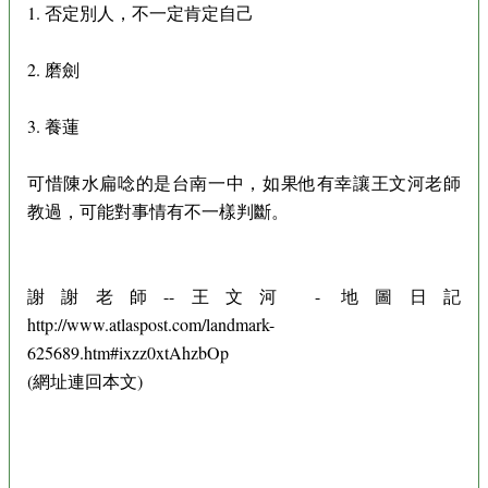
1. 否定別人，不一定肯定自己
2. 磨劍
3. 養蓮
可惜陳水扁唸的是台南一中，如果他有幸讓王文河老師
教過，可能對事情有不一樣判斷。
謝謝老師--王文河 - 地圖日記
http://www.atlaspost.com/landmark-
625689.htm#ixzz0xtAhzbOp
(網址連回本文)