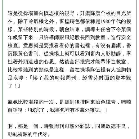
這是從操場望向慎思樓的視野，升旗降旗全校的目光所
在。除了冷氣機之外，窗櫺磚色都依稀是1980年代的模
樣。某些特別的時候，朝會結束，訓導主任會下令某個
年級留下來，只許導師跟風紀股長回到教室，進行安全
檢查。意思就是要搜看看你的書包裡，有沒有扁鑽，香
菸跟黃色書刊。從操場上就可以看到窗內人影動靜，牽
扯著外頭這邊的心思。然後全部搜完才能帶隊進教室，
比較常聽到的類似是這樣，留在操場隊伍裡有人搥胸頓
足哀嗥：｢慘了我的時報周刊，彭雪芬封面的那本毀
了！｣
氣氛比較肅殺的一次，是聽到後排阿東臉色鐵青，喃喃
自語說：｢我完了，我書包裡有本黨外雜誌。｣
啊，那是一個，時報周刊跟黨外雜誌，同屬敗德不良，
動亂禍源的年代呀。