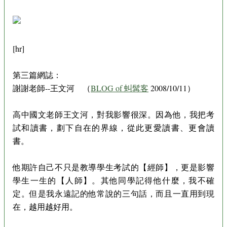
[hr]
第三篇網誌：
謝謝老師--王文河 （
BLOG of 虯髯客
2008/10/11）
高中國文老師王文河，對我影響很深。因為他，我把考
試和讀書，劃下自在的界線，從此更愛讀書、更會讀
書。
他期許自己不只是教導學生考試的【經師】，更是影響
學生一生的【人師】。其他同學記得他什麼，我不確
定。但是我永遠記的他常說的三句話，而且一直用到現
在，越用越好用。