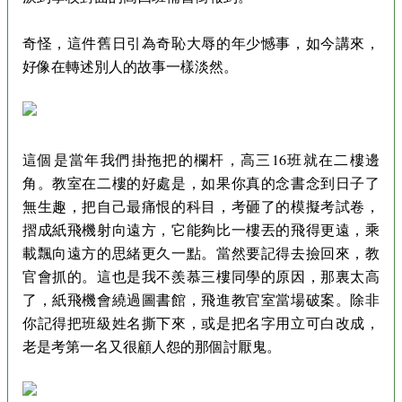
奇怪，這件舊日引為奇恥大辱的年少憾事，如今講來，
好像在轉述別人的故事一樣淡然。
這個是當年我們掛拖把的欄杆，高三16班就在二樓邊
角。教室在二樓的好處是，如果你真的念書念到日子了
無生趣，把自己最痛恨的科目，考砸了的模擬考試卷，
摺成紙飛機射向遠方，它能夠比一樓丟的飛得更遠，乘
載飄向遠方的思緒更久一點。當然要記得去撿回來，教
官會抓的。這也是我不羨慕三樓同學的原因，那裏太高
了，紙飛機會繞過圖書館，飛進教官室當場破案。除非
你記得把班級姓名撕下來，或是把名字用立可白改成，
老是考第一名又很顧人怨的那個討厭鬼。