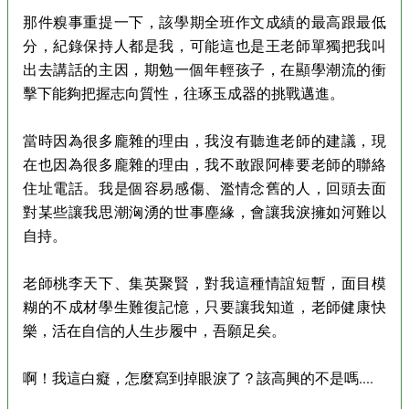
那件糗事重提一下，該學期全班作文成績的最高跟最低
分，紀錄保持人都是我，可能這也是王老師單獨把我叫
出去講話的主因，期勉一個年輕孩子，在顯學潮流的衝
擊下能夠把握志向質性，往琢玉成器的挑戰邁進。
當時因為很多龐雜的理由，我沒有聽進老師的建議，現
在也因為很多龐雜的理由，我不敢跟阿棒要老師的聯絡
住址電話。我是個容易感傷、濫情念舊的人，回頭去面
對某些讓我思潮洶湧的世事塵緣，會讓我淚擁如河難以
自持。
老師桃李天下、集英聚賢，對我這種情誼短暫，面目模
糊的不成材學生難復記憶，只要讓我知道，老師健康快
樂，活在自信的人生步履中，吾願足矣。
啊！我這白癡，怎麼寫到掉眼淚了？該高興的不是嗎....