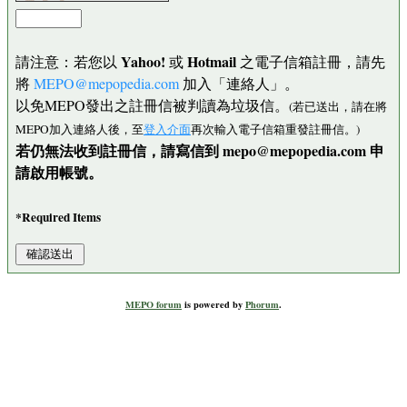
Yahoo!
Hotmail
請注意：若您以
或
之電子信箱註冊，請先
將
MEPO@mepopedia.com
加入「連絡人」。
以免MEPO發出之註冊信被判讀為垃圾信。
(若已送出，請在將
MEPO加入連絡人後，至
登入介面
再次輸入電子信箱重發註冊信。)
若仍無法收到註冊信，請寫信到 mepo@mepopedia.com 申
請啟用帳號。
*Required Items
MEPO forum
is powered by
Phorum
.