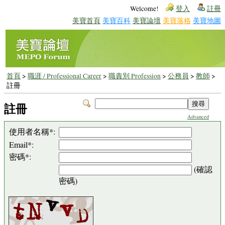
Welcome!
登入
註冊
美寶首頁
美寶百科
美寶論壇
美寶落格
美寶地圖
首頁
>
職涯 / Professional Career
>
職責別 Profession
>
公務員
>
教師
>
註冊
註冊
Advanced
使用者名稱*:
Email*:
密碼*:
(確認
密碼)