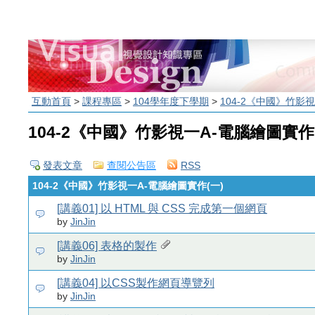
互動首頁
>
課程專區
>
104學年度下學期
>
104-2《中國》竹影
104-2《中國》竹影視一A-電腦繪圖實作
發表文章
查閱公告區
RSS
104-2《中國》竹影視一A-電腦繪圖實作(一)
[講義01] 以 HTML 與 CSS 完成第一個網頁
by
JinJin
[講義06] 表格的製作
by
JinJin
[講義04] 以CSS製作網頁導覽列
by
JinJin