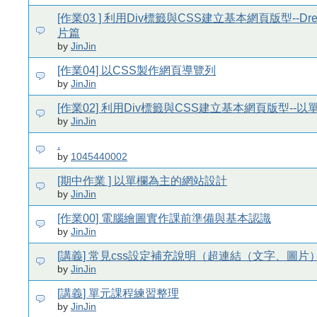
[作業03 ] 利用Div標籤與CSS建立基本網頁版型--Dre
片篇
by
JinJin
[作業04] 以CSS製作網頁導覽列
by
JinJin
[作業02] 利用Div標籤與CSS建立基本網頁版型--
by
JinJin
.
by
1045440002
[期中作業 ] 以單欄為主的網站設計
by
JinJin
[作業00] 電腦繪圖實作課前準備與基本認識
by
JinJin
[講義] 常見css設定補充說明（超連結（文字、圖片
by
JinJin
[講義] 單元課程練習整理
by
JinJin