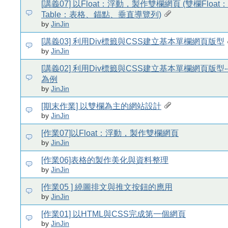
[講義07] 以Float：浮動，製作雙欄網頁 (雙欄Floa
Table：表格、錨點、垂直導覽列)
by
JinJin
[講義03] 利用Div標籤與CSS建立基本單欄網頁版型
by
JinJin
[講義02] 利用Div標籤與CSS建立基本單欄網頁版型
為例
by
JinJin
[期末作業] 以雙欄為主的網站設計
by
JinJin
[作業07]以Float：浮動，製作雙欄網頁
by
JinJin
[作業06]表格的製作美化與資料整理
by
JinJin
[作業05 ] 繞圖排文與推文按鈕的應用
by
JinJin
[作業01] 以HTML與CSS完成第一個網頁
by
JinJin