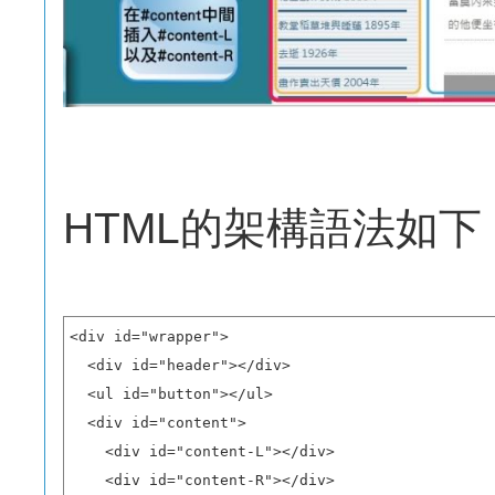
HTML的架構語法如下
<div id="wrapper">

  <div id="header"></div>

  <ul id="button"></ul>

  <div id="content">

    <div id="content-L"></div>

    <div id="content-R"></div>
