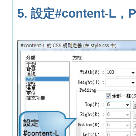
5. 設定#content-L，P