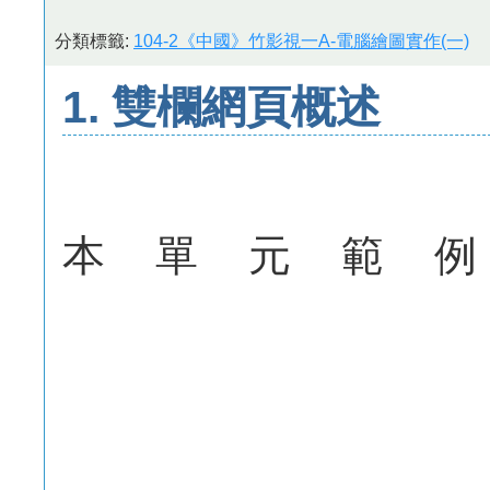
分類標籤:
104-2《中國》竹影視一A-電腦繪圖實作(一)
1. 雙欄網頁概述
本單元範