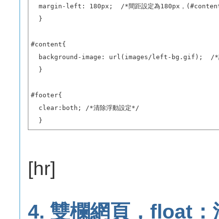
  margin-left: 180px;  /*間距設定為180px，(#conten
  }

#content{

  background-image: url(images/left-bg.gif);
  }

#footer{

  clear:both; /*清除浮動設定*/

  }
[hr]
4. 雙欄網頁，floa