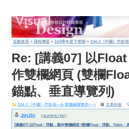
互動首頁
>
課程專區
>
104學年度下學期
>
104-2《中國》竹影
Re: [講義07] 以Fl
作雙欄網頁 (雙欄Flo
錨點、垂直導覽列)
104-2《中國》竹影視一A-電腦繪圖實作(一)
文章列表
JinJin
[
站內寄信 / PM
]
[講義07] 以Float：浮動，製作雙欄網頁 (雙欄Float：浮動、Tabl