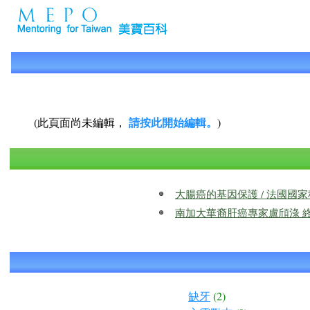
請按此開始編輯。
(此頁面尚未編輯，
)
大腸癌的基因保護 / 法國國家
南加大華裔肝癌專家盧頎淥 終身成
缺牙
(2)