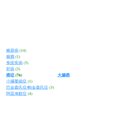
糖尿病
(14)
癲癇
(1)
免疫疾病
(3)
肝病
(3)
癌症
(76)
大腸癌
小腦萎縮症
(1)
巴金森氏症/帕金森氏症
(3)
阿茲海默症
(4)