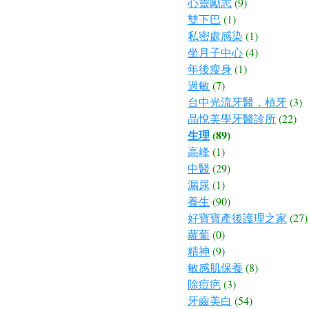
心靈勵志
(9)
雙下巴
(1)
私密處感染
(1)
坐月子中心
(4)
年後瘦身
(1)
過敏
(7)
台中光流牙醫，植牙
(3)
晶悅美學牙醫診所
(22)
生理
(89)
高峰
(1)
中醫
(29)
漏尿
(1)
養生
(90)
好寶寶產後護理之家
(27)
蘿蔔
(0)
精神
(9)
敏感肌保養
(8)
除痘疤
(3)
牙齒美白
(54)