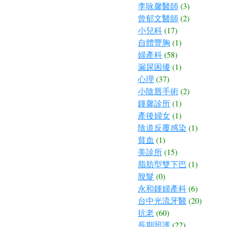
李咏馨醫師
(3)
曾郁文醫師
(2)
小兒科
(17)
自體豐胸
(1)
婦產科
(58)
漏尿困擾
(1)
心理
(37)
小陰唇手術
(2)
鍾馨診所
(1)
產後婦女
(1)
陰道反覆感染
(1)
貧血
(1)
美診所
(15)
脂肪型雙下巴
(1)
脫髮
(0)
永和鍾婦產科
(6)
台中光流牙醫
(20)
抗老
(60)
長期照護
(22)