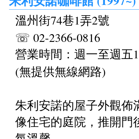
朱利安諾咖啡館 (1997~)
溫州街74巷1弄2號
☏ 02-2366-0816
營業時間：週一至週五11-
(無提供無線網路)
朱利安諾的屋子外觀佈
像住宅的庭院，推開門
氛溫馨。