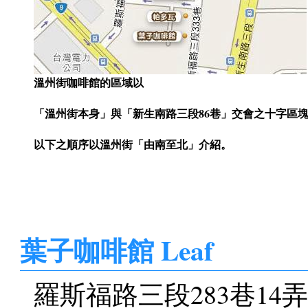
溫州街咖啡館的區域以
「溫州街本身」與「新生南路三段86巷」交會之十字區
以下之順序以溫州街「由南至北」介紹。
葉子咖啡館 Leaf
羅斯福路三段283巷14弄