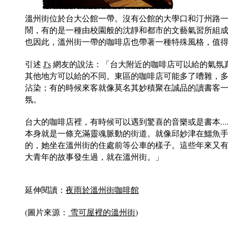
溫州街位於台大公館一帶。沒有公館的大學口和汀州路
鬧，有的是一種由校園般的沈靜和都市的文藝氣習所組
也因此，溫州街一帶的咖啡店也帶著一種特殊風格，值
引述
J's
網友的說法：「台大附近的咖啡店可以給的氣氛
其他地方可以給的不同。東區的咖啡店可能多了嘈雜，
沾染；有的時候來客就像莫名其妙積聚在誠品的讀書客
氛。
台大的咖啡店裡，有時候可以遇到驚喜的音樂或是書本....
本身就是一條充滿靈魂脈動的街道。就像邱妙津在鱷魚
的，她坐在溫州街的住處前等公車的樣子。這些年來又
大青年的故事發生過，就在溫州街。」
延伸閱讀：
夜雨於溫州街咖啡館
(圖片來源：
雪可屋裡的溫州街
)