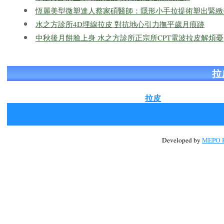
恆麗美型微塑達人蔡家碩醫師：隱形小手拉提術塑出緊緻
水之方診所4D埋線拉皮 對抗地心引力撫平歲月痕跡
中秋後月餅臉上身 水之方診所正宗所CPT電波拉皮解煩憂
拉
拉皮
Developed by
MEPO H