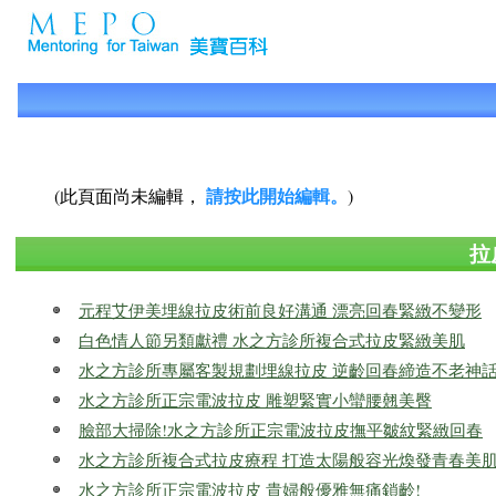
請按此開始編輯。
(此頁面尚未編輯，
)
拉
元程艾伊美埋線拉皮術前良好溝通 漂亮回春緊緻不變形
白色情人節另類獻禮 水之方診所複合式拉皮緊緻美肌
水之方診所專屬客製規劃埋線拉皮 逆齡回春締造不老神
水之方診所正宗電波拉皮 雕塑緊實小蠻腰翹美臀
臉部大掃除!水之方診所正宗電波拉皮撫平皺紋緊緻回春
水之方診所複合式拉皮療程 打造太陽般容光煥發青春美
水之方診所正宗電波拉皮 貴婦般優雅無痛鎖齡!