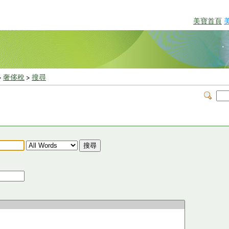
美寶首頁
>
奢侈稅
>
搜尋