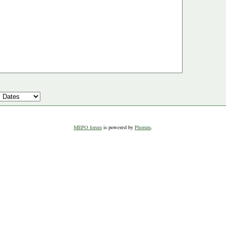
MEPO forum
is powered by
Phorum
.