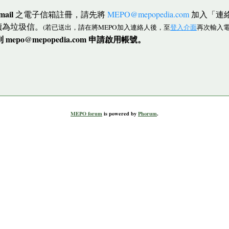
mail
之電子信箱註冊，請先將
MEPO@mepopedia.com
加入「連
讀為垃圾信。
(若已送出，請在將MEPO加入連絡人後，至
登入介面
再次輸入電
po@mepopedia.com 申請啟用帳號。
MEPO forum
is powered by
Phorum
.