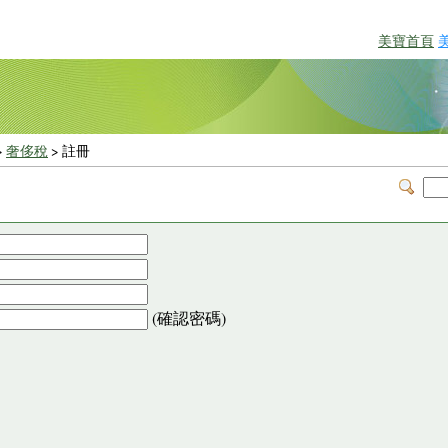
美寶首頁
>
奢侈稅
> 註冊
(確認密碼)