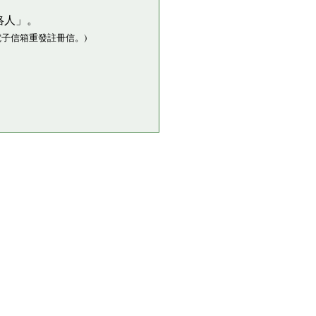
絡人」。
子信箱重發註冊信。)