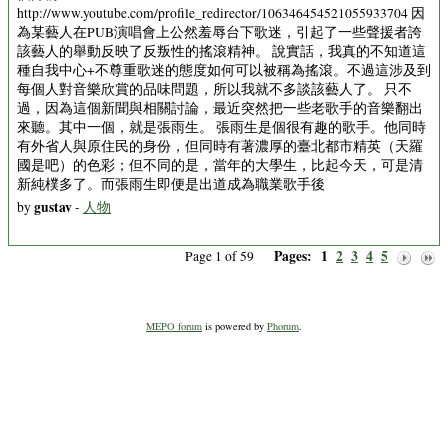
http://www.youtube.com/profile_redirector/106346454521055933704 因
為某藝人在PUB演唱會上公然羞辱台下歌迷，引起了一些聲援者誇
該藝人的舉動反映了反叛性的搖滾精神。 說實話，我真的不知道這
種自我中心+不尊重歌迷的態度如何可以被稱為搖滾。不過這涉及到
每個人對音樂欣賞的品味問題，所以我就不多談該藝人了。 只不
過，因為這個新聞與相關討論，最近突然把一些老歌手的音樂翻出
來聽。其中一個，就是張雨生。 張雨生是個很有趣的歌手。他同時
有外省人與原住民的身份，但同時有著濃厚的臺北都市精英（天羅
國是吧）的色彩；但不同的是，當年的大學生，比起今天，可是清
新純樸多了。而張雨生即便是出道成為職業歌手後
gustav
by
-
人物
Pages:
1
2
3
4
5
Page 1 of 59
MEPO forum
is powered by
Phorum
.