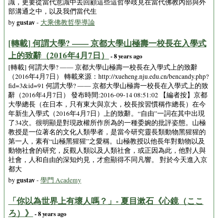
識，更要從當代意識中去回顧這些這哲學歧見在當代佛教內部與外
部溝通之中，以及我們當代生
gustav
by
-
大乘佛教哲學導論
[轉載] 何謂大學? —— 京都大學山極壽一校長在入學式
上的致辭（2016年4月7日）
- 8 years ago
[轉載] 何謂大學? —— 京都大學山極壽一校長在入學式上的致辭
（2016年4月7日） 轉載來源：http://xueheng.nju.edu.cn/bencandy.php?
fid=3&id=91 何謂大學? —— 京都大學山極壽一校長在入學式上的致
辭（2016年4月7日） 發布時間:2016-09-14 08:51:02 【編者按】京都
大學總長（在日本，只有東大與京大，校長按習慣稱作總長）在今
年新生入學式（2016年4月7日）上的致辭。“自由”一詞在其中出現
了34次。很明顯是對現政權所作所為的一種委婉的批評姿態。山極
教授是一位著名的文化人類學者，是當今研究靈長類動物黑猩猩的
第一人，素有“山極黑猩猩”之愛稱。山極教授以他長年對動物以及
動物社會的研究，反觀人類以及人類社會，或正因為此，他對人與
社會，人和自由的深知灼見，才愈顯得不同凡響。 對於今天進入京
都大
gustav
by
-
學門 Academy
「你以為世界上有壞人嗎？」- 夏目漱石《心鏡（ここ
ろ）》
- 8 years ago