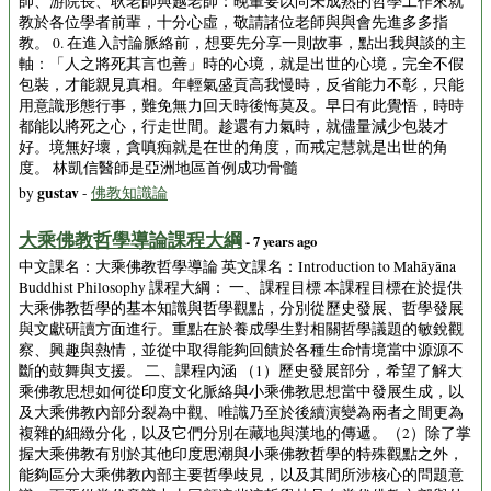
師、游院長、耿老師與越老師：晚輩要以尚未成熟的哲學工作來就
教於各位學者前輩，十分心虛，敬請諸位老師與與會先進多多指
教。 0. 在進入討論脈絡前，想要先分享一則故事，點出我與談的主
軸：「人之將死其言也善」時的心境，就是出世的心境，完全不假
包裝，才能親見真相。年輕氣盛貢高我慢時，反省能力不彰，只能
用意識形態行事，難免無力回天時後悔莫及。早日有此覺悟，時時
都能以將死之心，行走世間。趁還有力氣時，就儘量減少包裝才
好。境無好壞，貪嗔痴就是在世的角度，而戒定慧就是出世的角
度。 林凱信醫師是亞洲地區首例成功骨髓
gustav
by
-
佛教知識論
大乘佛教哲學導論課程大綱
- 7 years ago
中文課名：大乘佛教哲學導論 英文課名：Introduction to Mahāyāna
Buddhist Philosophy 課程大綱： 一、課程目標 本課程目標在於提供
大乘佛教哲學的基本知識與哲學觀點，分別從歷史發展、哲學發展
與文獻研讀方面進行。重點在於養成學生對相關哲學議題的敏銳觀
察、興趣與熱情，並從中取得能夠回饋於各種生命情境當中源源不
斷的鼓舞與支援。 二、課程內涵 （1）歷史發展部分，希望了解大
乘佛教思想如何從印度文化脈絡與小乘佛教思想當中發展生成，以
及大乘佛教內部分裂為中觀、唯識乃至於後續演變為兩者之間更為
複雜的細緻分化，以及它們分別在藏地與漢地的傳遞。（2）除了掌
握大乘佛教有別於其他印度思潮與小乘佛教哲學的特殊觀點之外，
能夠區分大乘佛教內部主要哲學歧見，以及其間所涉核心的問題意