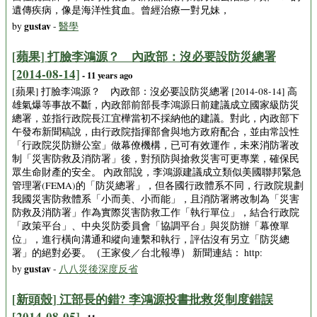
遺傳疾病，像是海洋性貧血。曾經治療一對兄妹，
gustav
by
-
醫學
[蘋果] 打臉李鴻源？ 內政部：沒必要設防災總署
[2014-08-14]
- 11 years ago
[蘋果] 打臉李鴻源？ 內政部：沒必要設防災總署 [2014-08-14] 高
雄氣爆等事故不斷，內政部前部長李鴻源日前建議成立國家級防災
總署，並指行政院長江宜樺當初不採納他的建議。對此，內政部下
午發布新聞稿說，由行政院指揮部會與地方政府配合，並由常設性
「行政院災防辦公室」做幕僚機構，已可有效運作，未來消防署改
制「災害防救及消防署」後，對預防與搶救災害可更專業，確保民
眾生命財產的安全。 內政部說，李鴻源建議成立類似美國聯邦緊急
管理署(FEMA)的「防災總署」，但各國行政體系不同，行政院規劃
我國災害防救體系「小而美、小而能」，且消防署將改制為「災害
防救及消防署」作為實際災害防救工作「執行單位」，結合行政院
「政策平台」、中央災防委員會「協調平台」與災防辦「幕僚單
位」，進行橫向溝通和縱向連繫和執行，評估沒有另立「防災總
署」的絕對必要。（王家俊／台北報導） 新聞連結： http:
gustav
by
-
八八災後深度反省
[新頭殼] 江部長的錯? 李鴻源投書批救災制度錯誤
[2014-08-05]