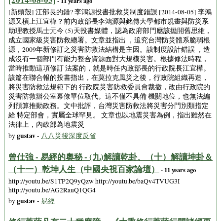
- 11 years ago
[新頭殼] 江部長的錯? 李鴻源投書批救災制度錯誤 [2014-08-05] 李鴻
源又槓上江宜樺？前內政部長李鴻源與銘傳大學都市規畫與防災系
助理教授馬士元今 (5)天投書媒體，認為政府部門應該拋開舊思維，
成立國家級災害防救總署。文章並指出 ，追究台灣防災體系脆弱根
源，2009年新修訂之災害防救法結構是主因。該制度設計錯誤 ，造
成沒有一個部門有能力整合資源面對大規模災害。根據修法時程，
當時推動這項修訂 法案的，就是時任內政部長的行政院長江宜樺。
該篇在聯合報的投書指出，在莫拉克風災之後，行政院組織再造，
將災害防救法規範下的 行政院災害防救委員會裁撤，改由行政院的
災害防救辦公室幕僚單位取代。這不僅不具備 機關地位，也無法編
列預算推動政務。文中批評，台灣災害防救法將災害分門別類指定
給 特定部會，實屬全球罕見。 文章也以地震災害為例，指出雖然在
法律上，內政部為地震災
gustav
by
-
八八災後深度反省
曾仕強 - 易經的奧秘 - (九)解讀乾卦、（十）解讀坤卦＆
（十一）乾坤人生（中國央視百家論壇）
- 11 years ago
http://youtu.be/S1TP2Q9yQzw http://youtu.be/baQv4TVUG3I
http://youtu.be/AG2RauQ1QG4
gustav
by
-
易經