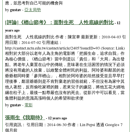
應，並思考對自己可能的機會與
gustav
by
-
亞太局勢
[評論]《楢山節考》：面對生死 人性底線的對比
- 12
years ago
面對生死 人性底線的對比 作者：陳宣聿 最新更新：2010-04-03 引
用日期：2014-07-02 引用連結：
http://castnet.nctu.edu.tw/castnet/article/2405?issueID=93 (Source: Link)
相對於大部分以老年人為主角的電影將「把握生命，追求自我」作
為核心價值，《楢山節考》當中則是以「責任」和「大局」為出發
點。將老年人棄置在山中的傳統，意味著在生活困苦的情況下必須
將沒有用處的人捨棄，以維繫全體村民的利益。阿玲婆和鄰居的老
爺爺都同時要「參拜楢山」，相對於阿玲婆的坦然接受並且早早打
理後事，鄰居爺爺則是不肯對棄老的習俗就範，不但沒有為家中其
他人著想，反而偷吃家裡的雞，惹來兒子的嫌惡，將他五花大綁地
綑在柱子上，最後一點尊嚴也沒有的死去。從影片中可以看見，當
集體利益的意識高漲時個人的希望和欲求便
gustav
by
-
電影
張雨生《我期待》
- 12 years ago
引用資訊： 引用日期：2014-06-30 作者：Lin Pepsi 透過 Google+ 7
個月前