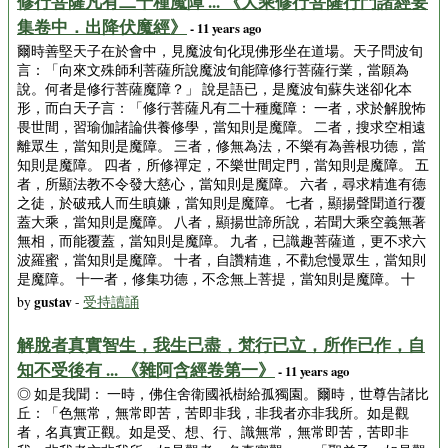
修行菩薩凡有二十種魔障 ... 《大乘修行菩薩行門諸經要
集卷中．出降伏魔經》
- 11 years ago
爾時善堅天子在於會中，見魔波旬化現佛形坐在道場。天子問波旬
言：「向來文殊師利菩薩所說魔波旬能障修行菩薩行業，當願為
說。何者是修行菩薩魔障？」 說是語已，是魔波旬蘇失迷卻化本
形，而白天子言：「修行菩薩凡有二十種魔障： 一者，求於解脫怖
畏世間，習瑜伽諸論供養修學，當知則是魔障。 二者，搜求空相遠
離眾生，當知則是魔障。 三者，修無為法，不樂有為善根功德，當
知則是魔障。 四者，所修禪定，不樂世間定門，當知則是魔障。 五
者，所顯法教不令發大慈心，當知則是魔障。 六者，尋求精進有德
之徒，於破戒人而生瞋嫌，當知則是魔障。 七者，顯揚聲聞道行覆
蓋大乘，當知則是魔障。 八者，顯揚世諦所說，若聞大乘空義無著
無相，而能覆蓋，當知則是魔障。 九者，已識趣菩薩道，更不求六
波羅蜜，當知則是魔障。 十者，自讚精進，不勸怠慢眾生，當知則
是魔障。 十一者，修集功德，不念無上菩提，當知則是魔障。 十
gustav
by
-
受持讀誦
解脫者真實智生，我生已盡，梵行已立，所作已作，自
知不受後有 ... 《雜阿含經卷第一》
- 11 years ago
◎ 如是我聞： 一時，佛住舍衛國祇樹給孤獨園。爾時，世尊告諸比
丘：「色無常，無常即苦，苦即非我，非我者亦非我所。如是觀
者，名真實正觀。如是受、想、行、識無常，無常即苦，苦即非