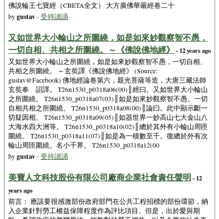
佛說輪王七寶經（CBETA全文） 大方廣佛華嚴經卷二十
gustav
by
-
受持讀誦
又如世界大小輪山之所圍繞，如是如來妙觀察智不愚，
一切自相、共相之所圍繞。～《佛說佛地經》
- 12 years ago
又如世界大小輪山之所圍繞，如是如來妙觀察智不愚，一切自相、
共相之所圍繞。 ～玄奘譯《佛說佛地經》 (Source:
gustav@Facebook) 佛地經論卷第六，親光菩薩等造，大唐三藏法師
玄奘奉 詔譯。 T26n1530_p0318a06(00)║經曰。又如世界大小輪山
之所圍繞。 T26n1530_p0318a07(03)║如是如來妙觀察智不愚。一切
自相共相之所圍繞。 T26n1530_p0318a08(00)║論曰。此中顯示斷一
切疑因相。 T26n1530_p0318a09(05)║如器世界一妙高山七大金山八
大海水四大洲等。 T26n1530_p0318a10(02)║總於其外有小輪山周匝
圍繞。 T26n1530_p0318a11(07)║如是為一積數至千。復總於外有次
輪山周匝圍繞。名小千界。 T26n1530_p0318a12(00
gustav
by
-
受持讀誦
美寶人文科技股份有限公司廠商企業社會責任聲明
- 12
years ago
前言： 應該要很感激部份政府部門在公共工程招標的部份環節，納
入企業針對勞工權益保障程度作為評比項目。但是，出於愛與期