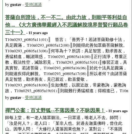
gustav
by
-
受持讀誦
菩薩自所證法，不一不二。由此力故，則能平等利益自
他 ... 《大方廣佛華嚴經入不思議解脫境界普賢行願品卷
三十一》
- 11 years ago
T10n0293_p0805a11(01)║ 答言：「善男子！若諸菩薩勤修十法，
具足圓滿， T10n0293_p0805a12(00)║則能得此善知眾藝菩薩解脫。
T10n0293_p0805a13(06)║何等為十？所謂：具足智慧，勤求善友，
勇猛精進，離諸障惑， T10n0293_p0805a14(00)║正行清淨，尊重正
教，觀法性空，滅除邪見， T10n0293_p0805a15(01)║修習正道，具
真實智。若諸菩薩， T10n0293_p0805a16(06)║於此十法具足圓滿，
則能速疾得此解脫。 T10n0293_p0805a17(08)║所以者何？由諸菩薩
具足智慧，勤求善友，見已親近，歡喜愛敬，
T10n0293_p0805a18(00)║生如佛想，以親近故，常蒙教誨，蒙教誨
故， T10n0293_p0805a19(01)║則能難行勇猛精進；得精進已， T10n
gustav
by
-
受持讀誦
禪門公案：百丈野狐--不落因果？不昧因果！
- 11 years ago
師每上堂，有一老人隨眾聽法。一日眾退，唯老人不去。師問：
「汝是何人？」老人曰：「某非人也。於過去迦葉佛時，曾住此
山。因學人問：『大修行人還落因果也無？』某對云：『不落因