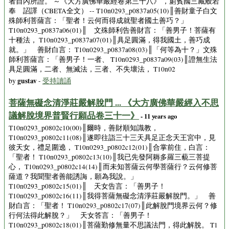
者自內所證。 ～《大方廣佛華嚴經卷第三十八》 ，罽賓國三藏般若
奉 詔譯（CBETA全文） -- T10n0293_p0837a05(10)║善財童子白文
殊師利菩薩言：「聖者！云何而得成就聖者國土善巧？」
T10n0293_p0837a06(01)║ 文殊師利告善財言：「善男子！菩薩有
十種法， T10n0293_p0837a07(01)║具足圓滿，得我國土，善巧成
就。」 善財白言： T10n0293_p0837a08(03)║「何等為十？」文殊
師利菩薩言：「善男子！一者、 T10n0293_p0837a09(03)║證無生法
具足圓滿，二者、無滅法，三者、不失壞法， T10n02
gustav
by
-
受持讀誦
菩薩無礙念清淨莊嚴解脫門 ... 《大方廣佛華嚴經入不思
議解脫境界普賢行願品卷三十一》
- 11 years ago
T10n0293_p0802c10(00)║爾時，善財順知識教，
T10n0293_p0802c11(08)║遂即往詣三十三天具足正念天王宮中，見
彼天女，禮足圍遶， T10n0293_p0802c12(01)║合掌前住，白言：
「聖者！ T10n0293_p0802c13(10)║我已先發阿耨多羅三藐三菩提
心， T10n0293_p0802c14(14)║而未知菩薩云何學菩薩行？云何修菩
薩道？我聞聖者善能誘誨，願為我說。」
T10n0293_p0802c15(01)║ 天女告言：「善男子！
T10n0293_p0802c16(11)║我得菩薩無礙念清淨莊嚴解脫門。」 善
財白言：「聖者！ T10n0293_p0802c17(07)║此解脫門境界云何？修
行何法得此解脫？」 天女答言：「善男子！
T10n0293_p0802c18(01)║菩薩勤修無量不思議法門，得此解脫。 T1