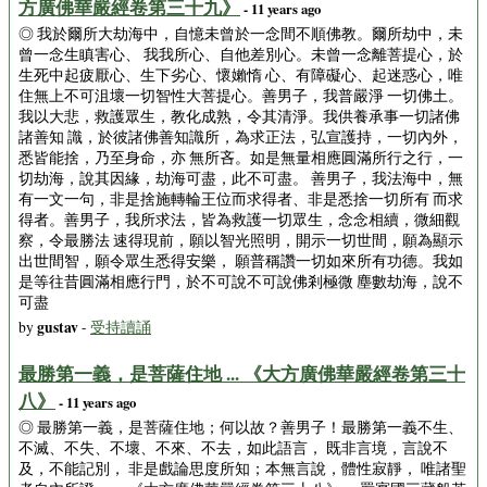
方廣佛華嚴經卷第三十九》
- 11 years ago
◎ 我於爾所大劫海中，自憶未曾於一念間不順佛教。爾所劫中，未
曾一念生瞋害心、 我我所心、自他差別心。未曾一念離菩提心，於
生死中起疲厭心、生下劣心、懷嬾惰 心、有障礙心、起迷惑心，唯
住無上不可沮壞一切智性大菩提心。善男子，我普嚴淨 一切佛土。
我以大悲，救護眾生，教化成熟，令其清淨。我供養承事一切諸佛
諸善知 識，於彼諸佛善知識所，為求正法，弘宣護持，一切內外，
悉皆能捨，乃至身命，亦 無所吝。如是無量相應圓滿所行之行，一
切劫海，說其因緣，劫海可盡，此不可盡。 善男子，我法海中，無
有一文一句，非是捨施轉輪王位而求得者、非是悉捨一切所有 而求
得者。善男子，我所求法，皆為救護一切眾生，念念相續，微細觀
察，令最勝法 速得現前，願以智光照明，開示一切世間，願為顯示
出世間智，願令眾生悉得安樂， 願普稱讚一切如來所有功德。我如
是等往昔圓滿相應行門，於不可說不可說佛剎極微 塵數劫海，說不
可盡
gustav
by
-
受持讀誦
最勝第一義，是菩薩住地 ... 《大方廣佛華嚴經卷第三十
八》
- 11 years ago
◎ 最勝第一義，是菩薩住地；何以故？善男子！最勝第一義不生、
不滅、不失、不壞、不來、不去，如此語言， 既非言境，言說不
及，不能記別， 非是戲論思度所知；本無言說，體性寂靜， 唯諸聖