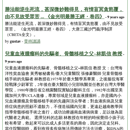
勝法能逆生死流，甚深微妙難得見，有情盲冥貪慾覆，
由不見故受眾苦 ... 《金光明最勝王經・卷四》
- 9 years ago
勝法能逆生死流，甚深微妙難得見，有情盲冥貪慾覆，由不見故受
眾苦 。 《金光明最勝王經・卷四》，大唐三藏沙門義淨制譯
（CBETA全文）。
gustav
by
-
受持讀誦
兒童血液腫瘤科的先驅者、骨髓移植之父~林凱信 教授
-
9 years ago
兒童血液腫瘤科的先驅者、骨髓移植之父~林凱信 教授 文：台灣海
洋性貧血協會 黃秀敏秘書長/臺大兒童醫院 張修豪醫師 兒童骨髓移
植手術的先驅者 林教授在1975年於臺大醫學系畢業，之後服役海軍
陸戰隊少尉軍官，2年後在臺大醫院小兒部執醫並任教於台灣大學醫
學院，1980年擔任省立桃園醫院實驗診斷科主任，1982年出國至美
國加州大學UCLA進修，專業領域是兒童血液腫瘤科，亦是國內小
兒血液腫瘤及骨髓移植手術的先趨與頂尖學者；對血液疾病及兒童
癌症病患的照顧不遺餘力，不僅造福國內兒童，更遠赴越南教學與
指導骨髓移植手術之進行，成功治療越南血液病病童，足以做為當
代醫者之典範。 選擇兒科的志願 林教授在年輕的時候覺得小孩子比
較有希望，救起來可以比成人多活更長的壽命，因此決定走兒科。
當住院醫師時，看到有很多疾病無法用傳統方法去治癒，如DNA的