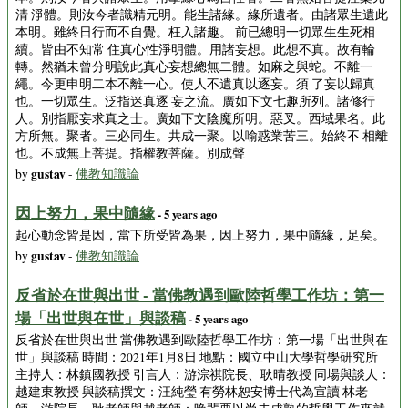
清 淨體。則汝今者識精元明。能生諸緣。緣所遺者。由諸眾生遺此
本明。雖終日行而不自覺。枉入諸趣。 前已總明一切眾生生死相
續。皆由不知常 住真心性淨明體。用諸妄想。此想不真。故有輪
轉。然猶未曾分明說此真心妄想總無二體。如麻之與蛇。不離一
繩。今更申明二本不離一心。使人不遺真以逐妄。須 了妄以歸真
也。一切眾生。泛指迷真逐 妄之流。廣如下文七趣所列。諸修行
人。別指厭妄求真之士。廣如下文陰魔所明。惡叉。西域果名。此
方所無。聚者。三必同生。共成一聚。以喻惑業苦三。始終不 相離
也。不成無上菩提。指權教菩薩。別成聲
gustav
by
-
佛教知識論
因上努力，果中隨緣
- 5 years ago
起心動念皆是因，當下所受皆為果，因上努力，果中隨緣，足矣。
gustav
by
-
佛教知識論
反省於在世與出世 - 當佛教遇到歐陸哲學工作坊：第一
場「出世與在世」與談稿
- 5 years ago
反省於在世與出世 當佛教遇到歐陸哲學工作坊：第一場「出世與在
世」與談稿 時間：2021年1月8日 地點：國立中山大學哲學研究所
主持人：林鎮國教授 引言人：游淙祺院長、耿晴教授 同場與談人：
越建東教授 與談稿撰文：汪純瑩 有勞林恕安博士代為宣讀 林老