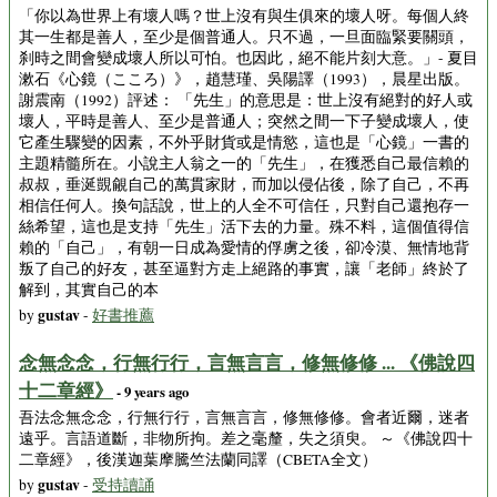
「你以為世界上有壞人嗎？世上沒有與生俱來的壞人呀。每個人終
其一生都是善人，至少是個普通人。只不過，一旦面臨緊要關頭，
刹時之間會變成壞人所以可怕。也因此，絕不能片刻大意。」- 夏目
漱石《心鏡（こころ）》，趙慧瑾、吳陽譯（1993），晨星出版。
謝震南（1992）評述： 「先生」的意思是：世上沒有絕對的好人或
壞人，平時是善人、至少是普通人；突然之間一下子變成壞人，使
它產生驟變的因素，不外乎財貨或是情慾，這也是「心鏡」一書的
主題精髓所在。小說主人翁之一的「先生」，在獲悉自己最信賴的
叔叔，垂涎覬覦自己的萬貫家財，而加以侵佔後，除了自己，不再
相信任何人。換句話說，世上的人全不可信任，只對自己還抱存一
絲希望，這也是支持「先生」活下去的力量。殊不料，這個值得信
賴的「自己」，有朝一日成為愛情的俘虜之後，卻冷漠、無情地背
叛了自己的好友，甚至逼對方走上絕路的事實，讓「老師」終於了
解到，其實自己的本
gustav
by
-
好書推薦
念無念念，行無行行，言無言言，修無修修 ... 《佛說四
十二章經》
- 9 years ago
吾法念無念念，行無行行，言無言言，修無修修。會者近爾，迷者
遠乎。言語道斷，非物所拘。差之毫釐，失之須臾。 ～《佛說四十
二章經》，後漢迦葉摩騰竺法蘭同譯（CBETA全文）
gustav
by
-
受持讀誦