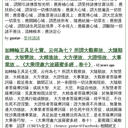
城， 謂開引諸佛普智光明；應善補心城，謂受持諸佛甘露法雨； 應
扶助心城，謂深信一切佛功德海； 應廣大心城，謂大慈遍及一切世
間；應普覆心城， 謂集眾善法以覆其上；應寬博心城， 謂大悲哀愍
一切眾生；應開闢心城，謂悉捨所有， 隨應給施一切眾生；應密護
心城， 謂防諸生死惡欲境界，不令得入；應嚴肅心城， 謂斷除一切
諸不善法，流轉根本；應決定心
gustav
by
-
受持讀誦
如轉輪王具足七寶。云何為七？ 所謂大觀察故、大隨順
故、大智慧故、大精進故、大方便故、大證悟故、大事
業故 ... 《大乘理趣六波羅蜜多經．卷十》
- 12 years ago
如轉輪王具足七寶。云何為七？ 所謂大觀察故、大隨順故、大智慧
故、大精進故、大方便故、大證悟故、大事業故。 大觀察者菩薩摩
訶薩：親近善友、聽聞正法，於一剎那悟一切法實相現前。 大隨順
者菩薩摩訶薩：成就大智、大定、大悲、利益自他故。 大智慧者菩
薩摩訶薩：見真實相我法皆空。 大精進者菩薩摩訶薩：於無量阿僧
祇劫，大悲萬行能成辦故。 大方便者菩薩摩訶薩：得平等忍，不住
生死不證涅槃。 大證悟者菩薩摩訶薩：證力無畏不共佛法，無量無
邊大功德故。 大事業者菩薩摩訶薩：於生死中得大菩提，成就圓滿
恆沙萬億佛事業故。 具足如是七種勝法而為法王，是名菩薩摩訶薩
大乘善巧智。 ～《大乘理趣六波羅蜜多經．卷十》，罽賓國三藏般
若奉 詔譯（CBETA全文） (Source: gustav@Facebook) 相關經文：