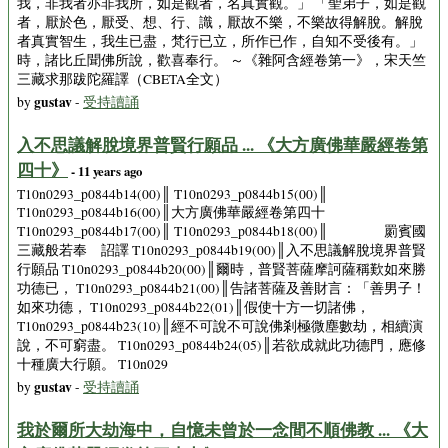
我，非我者亦非我所，如是觀者，名真實觀。」 「聖弟子，如是觀
者，厭於色，厭受、想、行、識，厭故不樂，不樂故得解脫。解脫
者真實智生，我生已盡，梵行已立，所作已作，自知不受後有。」
時，諸比丘聞佛所說，歡喜奉行。 ～《雜阿含經卷第一》，宋天竺
三藏求那跋陀羅譯（CBETA全文）
gustav
by
-
受持讀誦
入不思議解脫境界普賢行願品 ... 《大方廣佛華嚴經卷第
四十》
- 11 years ago
T10n0293_p0844b14(00)║ T10n0293_p0844b15(00)║
T10n0293_p0844b16(00)║大方廣佛華嚴經卷第四十
T10n0293_p0844b17(00)║ T10n0293_p0844b18(00)║ 罽賓國
三藏般若奉 詔譯 T10n0293_p0844b19(00)║入不思議解脫境界普賢
行願品 T10n0293_p0844b20(00)║爾時，普賢菩薩摩訶薩稱歎如來勝
功德已， T10n0293_p0844b21(00)║告諸菩薩及善財言：「善男子！
如來功德， T10n0293_p0844b22(01)║假使十方一切諸佛，
T10n0293_p0844b23(10)║經不可說不可說佛剎極微塵數劫，相續演
說，不可窮盡。 T10n0293_p0844b24(05)║若欲成就此功德門，應修
十種廣大行願。 T10n029
gustav
by
-
受持讀誦
我於爾所大劫海中，自憶未曾於一念間不順佛教 ... 《大