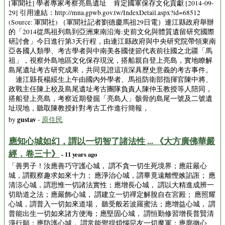
[軍聞社] 學者專家考察亮島遺址 肯定國軍保存文化貢獻 [2014-09-
29] 引用連結：http://mna.gpwb.gov.tw/IndexDetail.aspx?id=68512
(Source: 軍聞社) （軍聞社記者劉德慶馬祖29日電）連江縣政府舉辦
的「2014從馬祖列島到亞洲東南沿海:史前文化與體質遺留研究國際
研討會」今日進行第3天行程，由連江縣政府與中央研究院帶領東南
亞各國人類學、考古學者與中南美各國使節代表前往國之北疆「馬
祖」，視察外島地區文化保存現況，搭船親自登上亮島，實地瞭解
島尾遺址考古研究成果，共同見證這項深具歷史意義的考古事件。
連江縣長楊綏生上午由國內外學者、馬祖防衛部指揮官陳中將、
政戰主任陳上校及島尾遺址考古團隊負責人陳仲玉教授等人陪同，
搭船登上亮島，考察近期發掘「亮島人」骸骨的島尾一號及二號遺
址現地，聽取陳教授針對考古工作進行簡報，
gustav
by
-
原住民
應知心城如幻，謂以一切智了諸法性 ... 《大方廣佛華嚴
經．卷三十》
- 11 years ago
「善男子！汝應善巧守護心城， 謂不貪一切生死境界；應莊嚴心
城，謂觀察趣求如來十力； 應淨治心城，謂畢竟遠離慳嫉諂誑； 應
清涼心城，謂思惟一切諸法實性；應增長心城， 謂以大精進成辨一
切助道之法；應嚴飾心城， 謂建立一切禪定解脫自在宮殿； 應照耀
心城，謂普入一切如來道場， 聽受般若波羅蜜法；應增益心城， 謂
普能出生一切如來諸方便海；應堅固心城， 謂恒勤修習增長普賢清
淨行願；應防護心城， 謂常能禦捍煩惱惡友一切魔軍；應廓徹心