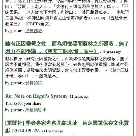
果。』遂五百生墮野狐身。今請和尚代一轉語，貴脫野狐身。」師
曰：「汝問。」老人曰：「大修行人還落因果也無？」師曰：「不
昧因果。」老人於言下大悟，作禮曰：「某已脫野狐身。」 南嶽下
二世 馬祖一禪師法嗣 洪州百丈山懷海禪師者[0071a09] 《五燈會元
卷第三》 （CBETA全文）
gustav
by
-
漢傳佛教
雖有正因靈覺之性，而為煩惱黑闇藂林之所覆蔽，無了
因力不能得顯 ... 《慈悲三昧水懺．卷中》
- 11 years ago
觀我自身：雖有正因靈覺之性，而為煩惱黑闇藂林之所覆蔽，無了
因力不能得顯。我今應當發起勝心，破裂無明顛倒重障，斷滅生死
虛偽苦因，顯發如來大明覺慧，建立無上涅槃妙果。 ～《慈悲三昧
水懺．卷中》，一般流通本。
gustav
by
-
受持讀誦
Re: Note on Hegel's System
- 11 years ago
Thanks for your share!
gustav
by
-
黑格爾哲學
[軍聞社] 學者專家考察亮島遺址 肯定國軍保存文化貢
獻 [2014-09-29]
- 11 years ago