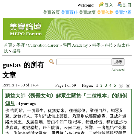
Welcome!
登入
註冊
美寶首頁
美寶百科
美寶論壇
美寶落格
美寶地圖
首頁
>
學涯 / Cultivation Career
>
學門 Academy
>
科學
>
科技
>
航太科
技
>
搜尋
gustav 的所有
Advanced
文章
Results 1 - 30 of 1764
Pages:
1
2
3
4
5
Page 1 of 59
藕益大師《愣嚴文句》解眾生關於「二種根本」的顛倒
知見
- 4 years ago
佛 告阿難。一切眾生。從無始來。種種顛倒。業種自然。如惡叉
聚。諸修行人。不能得成無上菩提。乃至別成聲聞緣覺。及成外道
諸天魔王。及魔眷屬。皆由不知二種 根本。錯亂修習。猶如煮沙欲
成嘉饌。縱經塵劫。終不能得。云何二種。阿難。一者無始生死根
本。則汝今者與諸眾生。用攀緣心為自性者。二者無始菩提涅槃元