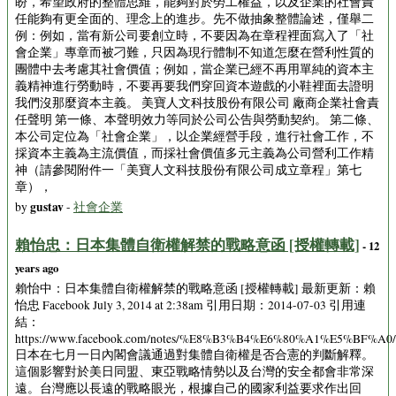
盼，希望政府的整體思維，能夠對於勞工權益，以及企業的社會責
任能夠有更全面的、理念上的進步。先不做抽象整體論述，僅舉二
例：例如，當有新公司要創立時，不要因為在章程裡面寫入了「社
會企業」專章而被刁難，只因為現行體制不知道怎麼在營利性質的
團體中去考慮其社會價值；例如，當企業已經不再用單純的資本主
義精神進行勞動時，不要再要我們穿回資本遊戲的小鞋裡面去證明
我們沒那麼資本主義。 美寶人文科技股份有限公司 廠商企業社會責
任聲明 第一條、本聲明效力等同於公司公告與勞動契約。 第二條、
本公司定位為「社會企業」，以企業經營手段，進行社會工作，不
採資本主義為主流價值，而採社會價值多元主義為公司營利工作精
神（請參閱附件一「美寶人文科技股份有限公司成立章程」第七
章），
gustav
by
-
社會企業
賴怡忠：日本集體自衛權解禁的戰略意函 [授權轉載]
- 12
years ago
賴怡中：日本集體自衛權解禁的戰略意函 [授權轉載] 最新更新：賴
怡忠 Facebook July 3, 2014 at 2:38am 引用日期：2014-07-03 引用連
結：
https://www.facebook.com/notes/%E8%B3%B4%E6%80%A1%E5
日本在七月一日內閣會議通過對集體自衛權是否合憲的判斷解釋。
這個影響對於美日同盟、東亞戰略情勢以及台灣的安全都會非常深
遠。台灣應以長遠的戰略眼光，根據自己的國家利益要求作出回