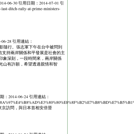
 Times 2014-06-30 引用日期：2014-07-01 引
ast-ditch-rally-at-prime-ministers-
-06-28 引用連結：
期間，抗議人士如影隨行。張志軍下午在台中被問到
信支持兩岸關係和平發展是社會的主
印象深刻，一段時間來，兩岸關係
光山有許願，希望透過親情和智
：2014-06-24 引用連結：
81%AF%E6%97%A5%E6%8A%97%E4%B8%AD%E3%80%80%E8%8F%B2%E7%B8%
來到東京訪問，與日本首相安倍晉