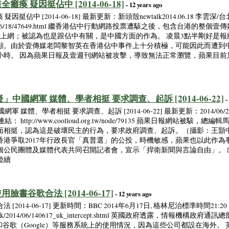
瘓 疑因挺佔中 [2014-06-18]
- 12 years ago
佔中 [2014-06-18] 最新更新：新頭殼newtalk2014.06.18 李雲深/台
news/2014/06/18/47649.html 繼香港佔中行動網路投票遭駭之後，包含台港
法上網；被認為也是跟佔中有關，是中國方面的作為。 凌晨3點半剛好是
顯。由於壹傳媒老闆黎智英在香港佔中事件上十分積極，可能因此而遭到
小時。 因為蘋果日報及壹週刊網站被攻擊，導致無法正常瀏覽，蘋果目前
」中國網軍 媒體、學者相挺 要求調查、起訴 [2014-06-22]
-
軍 媒體、學者相挺 要求調查、起訴 [2014-06-22] 最新更新：2014/0
連結： http://www.coolloud.org.tw/node/79135 蘋果日報網
面相挺，認為這是破壞民主的行為，要求政府調查、起訴。（攝影：王顥中
香港爭取2017年行政長官「真普選」的公投，時機敏感，蘋果也以此作為
數個公民團體及媒體代表共同召開記者會，宣示「捍衛新聞與言論自由」。
陸續
臉書谷歌合法 [2014-06-17]
- 12 years ago
14-06-17] 更新時間：BBC 2014年6月17日, 格林尼治標準時間21:20 
gwen/trad/uk/2014/06/140617_uk_intercept.shtml 英國政府透露，
k）和谷歌（Google）等服務系統上的使用情況，因為這些公司都設在海外。