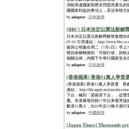
消除周邊國家因歷史問題而產生的
國國家利益的事項上，若沒有韓方
adaptor
by
-
日本政情
[BBC] 日本決定以憲法新解釋解
日本決定以憲法新解釋解禁集體自衛權 [20
07-02 引用連結： http://www.bbc.co.u
黨與公明黨在周二（7月1日）早上
體自衛權轉換到「可能行使」的軌
相關法律，內閣下午舉行國家安全
adaptor
by
-
日本政情
[香港蘋果] 香港51萬人爭普選 再
[香港蘋果] 香港51萬人爭普選 再創03
連結： http://hk.apple.nextme
下台」喊到「梁振英下台」，從雙
魔。本港爆發回歸17年以來最兇猛
數達51萬人，比03年反23條大
adaptor
by
-
中國政情
[Japan Times] Thousands get b