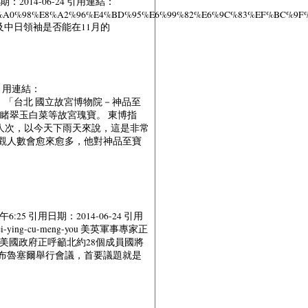
：2014-06-24 引用連結：
B8%AD%E6%97%A5%E9%A0%98%E8%A2%96%E4%BD%95%E6%99%82%E6%9C%
談及中日領袖是否能在11月的
4 引用連結：
明珠東京24日專電）「台北 國立故宮博物院－神品至
睹翠玉白菜等故宮瑰寶。 東博指
人次，以今天下雨天來說，這是非常
觀人數會愈來愈多，他對神品至寶
25 引用日期：2014-06-24 引用
xing-mei-ying-cu-meng-you 美英軍事專家正
 美國政府正呼籲北約28個成員國將
布魯塞爾舉行會議，首要議題就是