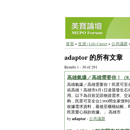
首頁
>
生涯 / Life Career
>
公共議題
adaptor 的所有文章
Results 1 - 30 of 291
高雄氣爆／高雄需要你！（8
高雄氣爆／高雄需要你！民眾可至全家超商捐款（持
佑高雄！高雄市8月1日凌晨發生
用。以下為目前災區物資需求、交
夠，民眾可至全台2,900間全家便利
收據需求資料，最後至櫃檯結帳，
民眾愛心捐款收據。」 高雄市
adaptor
by
-
公共議題