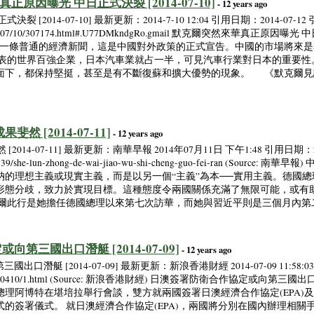
華真正原因曝光 中日正式決裂 [2014-07-10]
- 12 years ago
2014-07-10] 最新更新：2014-7-10 12:04 引用日期：2014-07-1
news/2014/07/10/307174.html#.U77DMkndgRo.gmail 默克爾突然來
條普通的經濟新聞，這是中國對外政策的正式宣告。中國的市場將來是
發表的世界百強企業，日本汽車業就占一半，可見汽車行業對日本的重要性
面下，都保持堅挺，甚至是有不斷復蘇和擴大優勢的現象。 《默克爾見
然 [2014-07-11]
- 12 years ago
014-07-11] 最新更新：南華早報 2014年07月11日 下午1:48 引用日期：2
ion/32139/she-lun-zhong-de-wai-jiao-wu-shi-cheng-guo-fei-ran (
納的理想主義或現實主義，而是以另一個“主義”為本──實用主義。德國
形態分歧，致力於實現目標。這種態度令兩國關係充滿了無限可能，或有
克爾此行是她擔任德國總理以來第七次訪華，而她與習近平則是三個月內第
向第三國出口潛艇 [2014-07-09]
- 12 years ago
潛艇 [2014-07-09] 最新更新：新浪香港財經 2014-07-09 11:58:03
hk/news/-3-6830410/1.html (Source: 新浪香港財經) 日澳簽署防衛合作協
理阿博特在堪培拉舉行會談，雙方就兩國簽署日澳經濟合作協定(EPA)
的簽署儀式。 就日澳經濟合作協定(EPA)，兩國將分別在國內辦理相關手