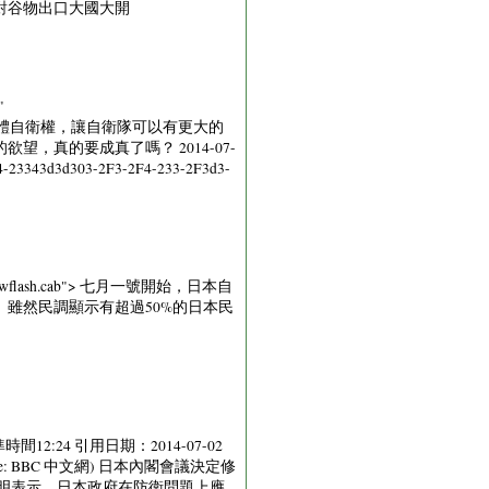
對谷物出口大國大開
"
首相安倍晉三執意解禁集體自衛權，讓自衛隊可以有更大的
真的要成真了嗎？ 2014-07-
3343d3d303-2F3-2F4-233-2F3d3-
current/swflash.cab"> 七月一號開始，日本自
雖然民調顯示有超過50%的日本民
12:24 引用日期：2014-07-02
tml (Source: BBC 中文網) 日本內閣會議決定修
聲明表示，日本政府在防衛問題上應