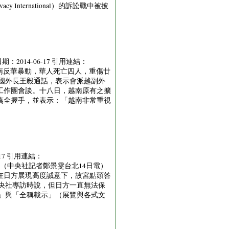
ternational）的訴訟戰中被披
日期：2014-06-17 引用連結：
m 五月十三日，越南反華暴動，華人死亡四人，重傷廿
國外長王毅通話，表示會派越副外
工作團會談。十八日，越南原有之擴
萬全握手，並表示：「越南非常重視
-17 引用連結：
中華瑰寶耀東瀛系列（中央社記者鄭景雯台北14日電）
在日方展現高度誠意下，故宮點頭答
中央社專訪時說，但日方一直無法保
」與「全稱載示」（展覽與各式文