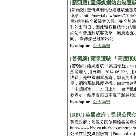
[新頭殼] 壹傳媒網站台港遭駭全癱
[新頭殼] 壹傳媒網站台港遭駭全癱瘓 疑因挺
連結： http://newtalk.tw/
晨3點半時全被駭客入侵，完全無
刊的出刊日，因此駭客目標十分明
網站即曾遭到駭客攻擊，癱瘓近五
聞。 壹傳媒已經發出公
adaptor
by
-
亞太局勢
[苦勞網] 蘋果遭駭 「高度懷疑
[苦勞網] 蘋果遭駭 「高度懷疑」中國網
孫窮理 引用日期：2014-06-22 引用
懷疑」是中國網軍所為；學者則出
侵，網站系統幾度停擺，由於恰逢
「中國網軍」。21日上午，台灣
敏表示，蘋果香港從本週二起開始
adaptor
by
-
亞太局勢
[BBC] 英國政府：監視公民使用
英國政府：監視公民使用臉書谷歌合法 [20
http://www.bbc.co.uk/zhon
公民在社交媒體臉書（Faceboo