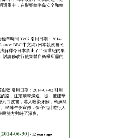
明還重申，在影響韓半島安全和韓
準時間 03:07 引用日期：2014-
.shtml (Source: BBC 中文網) 日本執政自民
憲法解釋令日本禁止了半個世紀的集
，討論修改行使集體自衛權所需的
劍弦 引用日期：2014-07-02 引用
蘋果日報) 維園通往中環的路，注定荊棘滿途。從「董建華
條到白皮書，港人咬緊牙關，斬妖除
結束。民陣午夜宣佈，保守估計遊行人
警民雙方對峙至深夜。
 [2014-06-30]
- 12 years ago