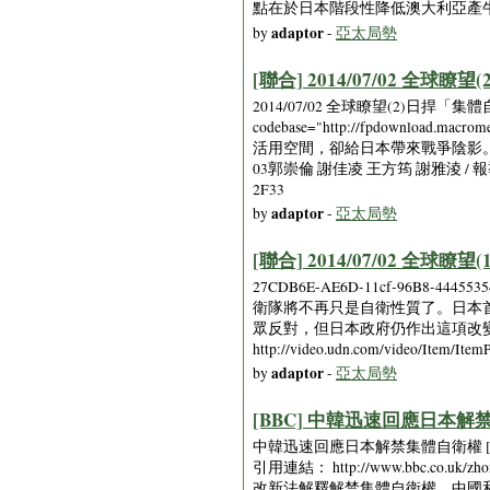
點在於日本階段性降低澳大利亞產
adaptor
by
-
亞太局勢
[聯合] 2014/07/02 
2014/07/02 全球瞭望(2)日捍「集體自
codebase="http://fpdownload
活用空間，卻給日本帶來戰爭陰影。
03郭崇倫 謝佳凌 王方筠 謝雅淩 / 報導 原始連結： 
2F33
adaptor
by
-
亞太局勢
[聯合] 2014/07/02 
27CDB6E-AE6D-11cf-96B8-44455354
衛隊將不再只是自衛性質了。日本
眾反對，但日本政府仍作出這項改變歷史的
http://video.udn.com/video/Item/I
adaptor
by
-
亞太局勢
[BBC] 中韓迅速回應日本解禁集體
中韓迅速回應日本解禁集體自衛權 [2014
引用連結： http://www.bbc.co.uk/zho
改新法解釋解禁集體自衛權，中國