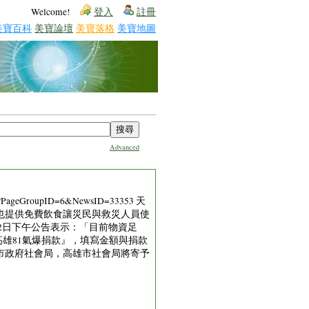
Welcome!
登入
註冊
美寶百科
美寶論壇
美寶落格
美寶地圖
Advanced
GroupID=6&NewsID=33353 天
也提供免費飲食讓災民與救災人員使
2日下午公告表示：「目前物資足
選『高雄81氣爆捐款』，填寫金額與捐款
市政府社會局，高雄市社會局將寄予