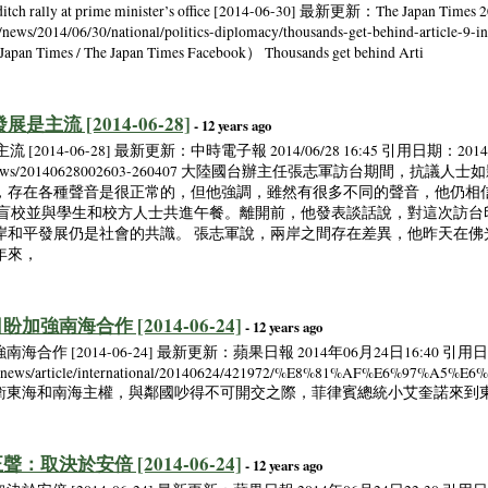
last-ditch rally at prime minister’s office [2014-06-30] 最新更新：The Japan
s/2014/06/30/national/politics-diplomacy/thousands-get-behind-article-9-in-l
apan Times / The Japan Times Facebook） Thousands get behind Arti
主流 [2014-06-28]
- 12 years ago
014-06-28] 最新更新：中時電子報 2014/06/28 16:45 引用日期：2014
om/realtimenews/20140628002603-260407 大陸國台辦主任張志軍訪台
，存在各種聲音是很正常的，但他強調，雖然有很多不同的聲音，他仍相
明盲校並與學生和校方人士共進午餐。離開前，他發表談話說，對這次訪台
岸和平發展仍是社會的共識。 張志軍說，兩岸之間存在差異，他昨天在佛
年來，
強南海合作 [2014-06-24]
- 12 years ago
作 [2014-06-24] 最新更新：蘋果日報 2014年06月24日16:40 引用日期
w/realtimenews/article/international/20140624/421972/%E8%
) 在中國為捍衛東海和南海主權，與鄰國吵得不可開交之際，菲律賓總統小艾奎諾
取決於安倍 [2014-06-24]
- 12 years ago