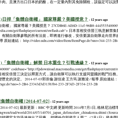
牛肉。且澳方出口日本的奶酪，在一定量內對其免除關稅，該協定可以說
全球瞭望(2)日捍「集體自衛權」 國家尊嚴？美國授意？
- 12 years ago
衛權」 國家尊嚴？美國授意？ 27CDB6E-AE6D-11cf-96B8-444553540000
.macromedia.com/get/flashplayer/current/swflash.cab"> 日本
有關自衛隊參戰的所有法規，即將進行修改，安倍要讓自衛隊走向世界的欲望，
http://video.udn.com/video/Item/ItemPage.do?sno=344-233-2B4-2
全球瞭望(1)「集體自衛權」解禁 日本重生？引戰邊緣？
- 12 years ago
0000" codebase="http://fpdownload.macromedia.com/get/flashplayer/
首相安倍晉三決定以釋憲方式，讓自衛隊可以執行支援同盟國的戰鬥任務。
決定。 2014-07-03郭崇倫 謝佳凌 王方筠 謝雅淩 / 報導 原始連結：
temPage.do?sno=3-2B4-23343d3d313b3b4-233-2F3d3-2F334-233-2B
自衛權 [2014-07-02]
- 12 years ago
-07-02] 最新更新：BBC 中文網 更新時間 2014年7月1日, 格林尼治標準時間
ngwen/trad/world/2014/07/140701_japan_defencelaw_chinakorea.sh
和韓國官方均迅速做出了回應。 韓國外交部發言人周二（7月1日）發表