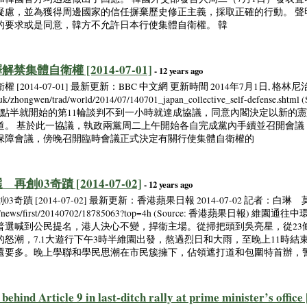
疑慮，並為獲得周邊國家的信任摒棄歷史修正主義，採取正確的行動。 聲
的要求或是同意，韓方不允許日本行使集體自衛權。 韓
禁集體自衛權 [2014-07-01]
- 12 years ago
14-07-01] 最新更新：BBC 中文網 更新時間 2014年7月1日, 格林尼治標
k/zhongwen/trad/world/2014/07/140701_japan_collective_self-defense
7點半就開始的第11輪談判不到一小時就達成協議，同意內閣決定以新的
道。 基於此一協議，執政兩黨周二上午開始各自完成黨內手續並召開會議
保障會議，傍晚召開臨時會議正式決定有關行使集體自衛權的
創03奇蹟 [2014-07-02]
- 12 years ago
奇蹟 [2014-07-02] 最新更新：香港蘋果日報 2014-07-02 記者：白琳 莫
dia.com/news/first/20140702/18785063?top=4h (Source: 香港
普選喊到公民提名，港人決心不變，捍衞主場。從掃把頭到吳亮星，從23
的怒潮，7.1大遊行下午3時半維園出發，熬過烈日和大雨，至晚上11時
遊行還要多。晚上學聯和學民思潮在市民簇擁下，佔領遮打道和包圍特首辦，
ehind Article 9 in last-ditch rally at prime minister’s office