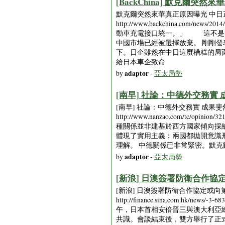
[BackChina] 默克爾突然來
默克爾突然來華真正原因曝光 中日正式決裂 [
http://www.backchina.com/
動車充電接口統一。」 這不是一
中國市場已經被選擇放棄。 剛剛
下。日企雖然在中日這麼槽糕的局
給日本車企致命
adaptor
by
-
亞太局勢
[南早] 社論：中德外交務實 成果斐
[南早] 社論：中德外交務實 成果斐然 [2
http://www.nanzao.com/tc/opin
種關係並非建基於西方國家傾向採
體現了實用主義：兩國都拋開意識
理解。 中德關係已非常緊密。默
adaptor
by
-
亞太局勢
[新浪] 日澳簽署防衛合作協定或
[新浪] 日澳簽署防衛合作協定或向第三國出口
http://finance.sina.com.
午，日本首相安倍晉三與澳大利亞總
共識。會談結束後，雙方舉行了正式