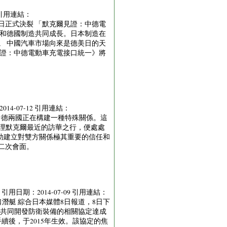
2 引用連結：
華真正原因曝光 中日正式決裂 「默克爾見證：中德電
和德國制造共同成長。日本制造在
。 中國汽車市場向來是德美日的天
證：中德電動車充電接口統一》將
014-07-12 引用連結：
Source: 南華早報) 中德兩國正在構建一種特殊關係。這
總理默克爾最近的訪華之行，便處處
助建立對雙方關係極其重要的信任和
二次會面。
 引用日期：2014-07-09 引用連結：
定或向第三國出口潛艇 綜合日本媒體8日報道，8日下
及共同開發防衛裝備的相關協定達成
續後，于2015年生效。該協定的焦