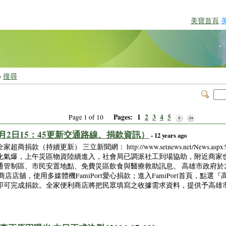
美寶首頁
>
搜尋
Pages:
1
2
3
4
5
Page 1 of 10
月2日15：45更新交通路線、捐款資訊）
- 12 years ago
續更新） 三立新聞網： http://www.setnews.net/News.aspx?Page
石化氣爆，上午災區物資陸續進入，社會局已調派社工到場協助，附近商家
通管制區、市民安置地點、免費災區飲食與醫療救助訊息。 高雄市政府於
商店店舖，使用多媒體機FamiPort愛心捐款；進入FamiPort首頁，點
即可完成捐款。全家便利商店將把民眾填寫之收據需求資料，提供予高雄