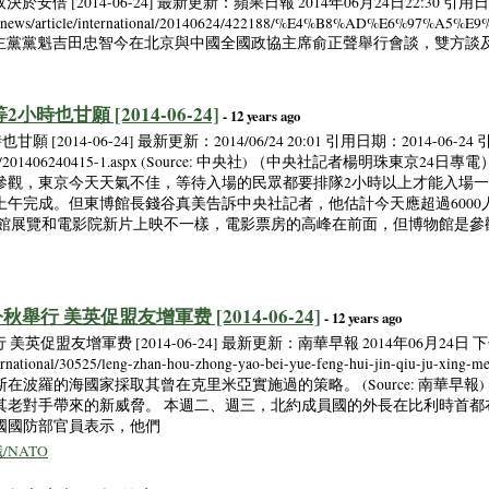
倍 [2014-06-24] 最新更新：蘋果日報 2014年06月24日22:30 引用日期
w/realtimenews/article/international/20140624/422188/%E4%
 日本社會民主黨黨魁吉田忠智今在北京與中國全國政協主席俞正聲舉行會談，雙方
時也甘願 [2014-06-24]
- 12 years ago
[2014-06-24] 最新更新：2014/06/24 20:01 引用日期：2014-06-2
s/firstnews/201406240415-1.aspx (Source: 中央社) （中央社記者楊
參觀，東京今天天氣不佳，等待入場的民眾都要排隊2小時以上才能入場一
上午完成。但東博館長錢谷真美告訴中央社記者，他估計今天應超過6000
物館展覽和電影院新片上映不一樣，電影票房的高峰在前面，但博物館是參
舉行 美英促盟友增軍费 [2014-06-24]
- 12 years ago
促盟友增軍费 [2014-06-24] 最新更新：南華早報 2014年06月24日 下午6:
rnational/30525/leng-zhan-hou-zhong-yao-bei-yue-feng-hui-jin-qiu-ju-
波羅的海國家採取其曾在克里米亞實施過的策略。 (Source: 南華早報)
其老對手帶來的新威脅。 本週二、週三，北約成員國的外長在比利時首都
國國防部官員表示，他們
NATO