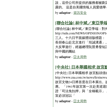
說，這些公司所提供的服務都被劃定為對
露的。 這是自美國情報人員愛德華
adaptor
by
-
資訊安全
[聯合社論] 林中斌／東亞爭端：對
[聯合社論] 林中斌／東亞爭端：對外強硬 對內
http://udn.com/NEWS/OPIN
三人。十六日平面媒體頭版標題：
長胡春山赴北京進行「坦誠溝通」
大反華遊行，經越總理阮晉勇發短
與中國的團結
adaptor
by
-
亞太局勢
[中央社] 日本舉國相求 故宮點頭借
[中央社] 日本舉國相求 故宮點頭借白菜 [2
http://www.cna.com.tw/new
故宮文物24日將首度在日本展出
應。 「1961年故宮第一次赴美
證「司法免扣押」與「全稱載示」
宣必須冠以「
adaptor
by
-
亞太局勢