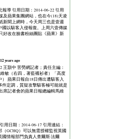
北報導 引用日期：2014-06-22 引用
的整個壹傳媒及蘋果集團網站，也在今(18)天凌
報紙新聞上網時，今天周三也是壹週
中國以駭客入侵報復。上周六壹傳媒
只好改在臉書粉絲團貼《蘋果》新
 12 years ago
6/22 王顥中 苦勞網記者；責任主編：
站被駭，總編輯馬維敏（右四，著藍襯衫者）「高度
） 蘋果日報自18日傳出遭駭客入
事件定調，質疑攻擊駭客極可能就是
 出席記者會的蘋果日報總編輯馬維
引用日期：2014-06-17 引用連結：
情報機構政府通訊總部（GCHQ）可以無需授權監視英國
 英國情報部門負責人查爾斯·法爾