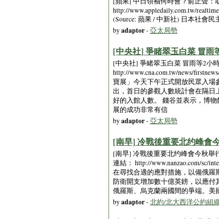
[蘋果] 中日領袖何時會？俞正聲：取決於安
http://www.appledaily.com.t
(Source: 蘋果 / 中新社)
adaptor
by
-
亞太局勢
[中央社] 爭睹翠玉白菜 冒雨等2小
[中央社] 爭睹翠玉白菜 冒雨等2小時也甘願 
http://www.cna.com.tw/new
寶展」今天下午正式開放民眾入場
出，首日的參觀人數統計會在隔日
好的入館人數。 錢谷並表示，博
展的成功非常有信
adaptor
by
-
亞太局勢
[南早] 冷戰後重要北约峰會今秋
[南早] 冷戰後重要北约峰會今秋舉行 美英
連結： http://www.nanzao.com/sc/inte
在尋找合適的應對措施，以備俄羅斯在
防衛開支增加數十億英鎊，以應付
俄羅斯、烏克蘭兩國間的爭端。美
adaptor
by
-
北約/北大西洋公約組織/