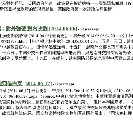
外通訊。 英國政府的這一政策是在權益機構——國際隱私組織（Privacy In
·斯諾登揭發政府的監視行動後，英國政府第一次評論法律架構
外強硬 對內收割 [2014-06-06]
- 12 years ago
收割 [2014-06-06] 最新更新：聯合報 2014.06.06 04:20 am 引用
ION/OPI4/8722873.shtml 【聯合報╱林中斌】 2014.06.06 04:20 a
「中越戰雲密布」。 但情勢迅速逆轉。十五日，越南外交部長范平明與中
。十六日，中國外交部長官劉建超率團抵河內，與越南外交部長官范光榮
訊叫停，戛然而止。十九日，在緬甸，越南國防部長范光青與中國對口常
白菜 [2014-06-17]
- 12 years ago
014-06-17] 最新更新：中央社 2014/06/14 10:52 引用日期：2104-06
s/firstnews/201406140052-1.aspx （Source: 中央社/故宮博物館） 
。故宮院長馮明珠說，起初壓根沒有要借翠玉白菜，「但日本舉國來求」，
巡迴展出時，就表達希望也能赴日展出」，國立故宮博物院院長馮明珠接受
，故宮就無法借展。 國立故宮博物院文物能否赴國外展出，「司法免扣押