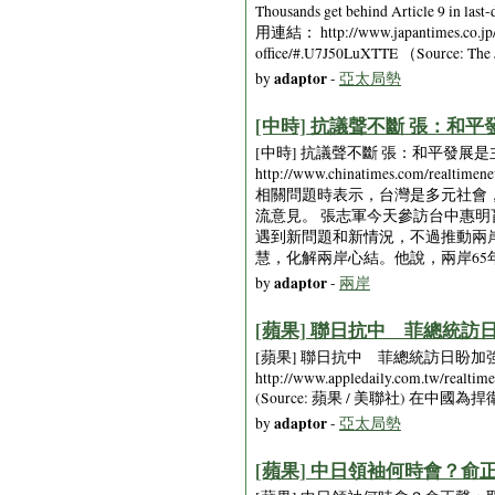
Thousands get behind Article 9 in 
用連結： http://www.japantimes.co.jp/new
office/#.U7J50LuXTTE （Source: The J
adaptor
by
-
亞太局勢
[中時] 抗議聲不斷 張：和平發展是
[中時] 抗議聲不斷 張：和平發展是主流 [2
http://www.chinatimes.c
相關問題時表示，台灣是多元社會
流意見。 張志軍今天參訪台中惠
遇到新問題和新情況，不過推動兩
慧，化解兩岸心結。他說，兩岸65
adaptor
by
-
兩岸
[蘋果] 聯日抗中 菲總統訪日盼加
[蘋果] 聯日抗中 菲總統訪日盼加強南海合
http://www.appledaily.com.t
(Source: 蘋果 / 美聯社
adaptor
by
-
亞太局勢
[蘋果] 中日領袖何時會？俞正聲：