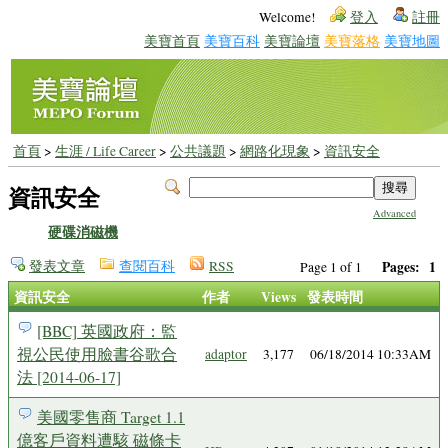
Welcome!
登入
註冊
美寶首頁
美寶百科
美寶論壇
美寶落格
美寶地圖
首頁
>
生涯 / Life Career
>
公共議題
>
網路化現象
>
資訊安全
資訊安全
Advanced
硬碟消磁機
發表文章
查閱百科
RSS
Pages:
1
Page 1 of 1
資訊安全
作者
Views
發表時間
[BBC] 英國政府：監
視公民使用臉書谷歌合
adaptor
3,177
06/18/2014 10:33AM
法 [2014-06-17]
美國零售商 Target 1.1
億客戶資料遭駭 磁條卡