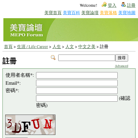
Welcome!
登入
註冊
美寶首頁
美寶百科
美寶論壇
美寶落格
美寶地圖
首頁
>
生涯 / Life Career
>
人生
>
人文
>
中文之美
> 註冊
註冊
Advanced
使用者名稱*:
Email*:
密碼*:
(確認
密碼)