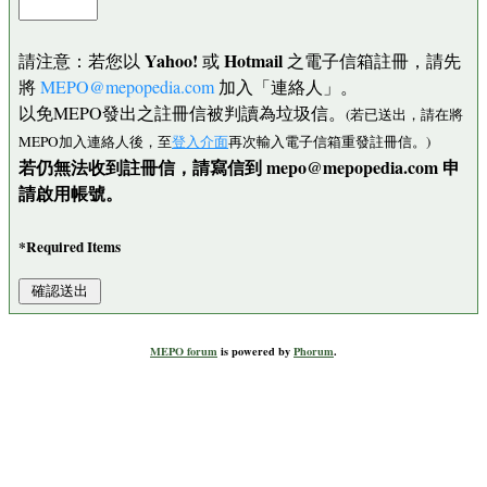
Yahoo!
Hotmail
請注意：若您以
或
之電子信箱註冊，請先
將
MEPO@mepopedia.com
加入「連絡人」。
以免MEPO發出之註冊信被判讀為垃圾信。
(若已送出，請在將
MEPO加入連絡人後，至
登入介面
再次輸入電子信箱重發註冊信。)
若仍無法收到註冊信，請寫信到 mepo@mepopedia.com 申
請啟用帳號。
*Required Items
MEPO forum
is powered by
Phorum
.