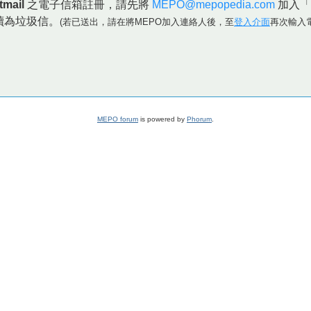
tmail
之電子信箱註冊，請先將
MEPO@mepopedia.com
加入「
讀為垃圾信。
(若已送出，請在將MEPO加入連絡人後，至
登入介面
再次輸入
MEPO forum
is powered by
Phorum
.