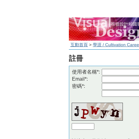
互動首頁
>
學涯 / Cultivation Caree
註冊
使用者名稱*:
Email*:
密碼*: