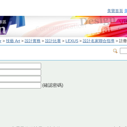
美寶首頁
r
>
技藝 Art
>
設計實務
>
設計比賽
>
LEXUS
>
設計名家聯合指導
> 註冊
(確認密碼)