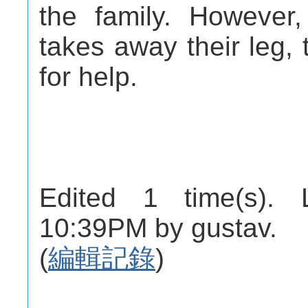
the family. However
takes away their leg, t
for help.
Edited 1 time(s). 
10:39PM by gustav.
(
編輯記錄
)