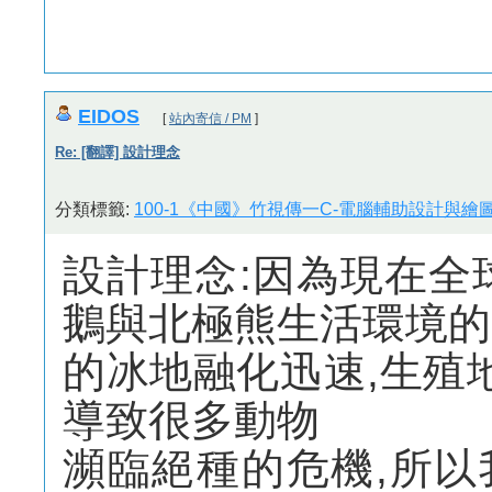
EIDOS
[
站內寄信 / PM
]
Re: [翻譯] 設計理念
分類標籤:
100-1《中國》竹視傳一C-電腦輔助設計與繪圖
設計理念:因為現在全
鵝與北極熊生活環境的
的冰地融化迅速,生殖
導致很多動物
瀕臨絕種的危機,所