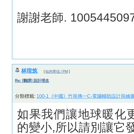
謝謝老師. 10054450
林瑄筑
[
站內寄信 / PM
]
Re: [翻譯] 設計理念
分類標籤:
100-1《中國》竹視傳一C-電腦輔助設計與繪圖
如果我們讓地球暖化
的變小,所以請別讓它