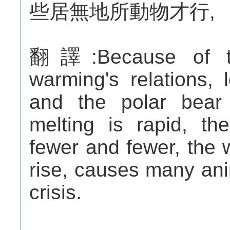
些居無地所動物才行,
翻譯:Because of th
warming's relations, 
and the polar bear 
melting is rapid, th
fewer and fewer, the 
rise, causes many ani
crisis.