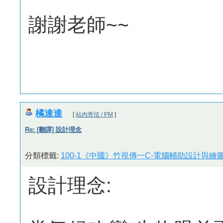
謝謝老師~~
橘達達
[
站內寄信 / PM
]
Re: [翻譯] 設計理念
分類標籤:
100-1《中國》竹視傳一C-電腦輔助設計與繪圖
設計理念: