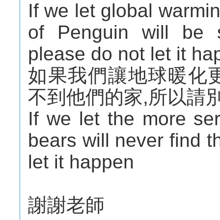
If we let global warmi
of Penguin will be 
please do not let it h
如果我們讓地球暖化
不到他們的家,所以請
If we let the more se
bears will never find 
let it happen
謝謝老師