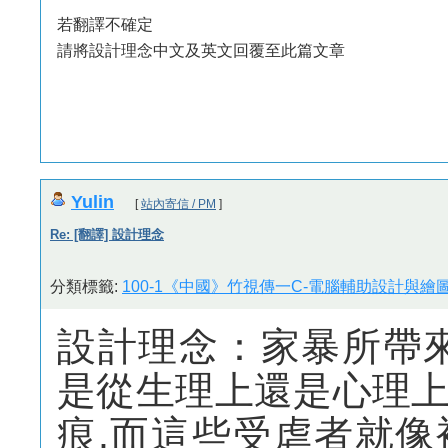
若翻譯不確定
請將設計理念中文及英文回覆至此篇文章
Yulin
[
站內寄信 / PM
]
Re: [翻譯] 設計理念
分類標籤:
100-1《中國》竹視傳一C-電腦輔助設計與繪圖
設計理念：家暴所帶
是從生理上還是心理
痕,而這些受虐者就