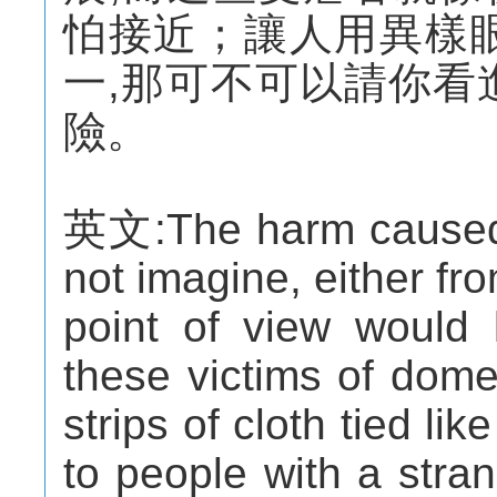
怕接近；讓人用異樣
一,那可不可以請你看
險。
英文:The harm caused 
not imagine, either fr
point of view would 
these victims of dome
strips of cloth tied li
to people with a stran