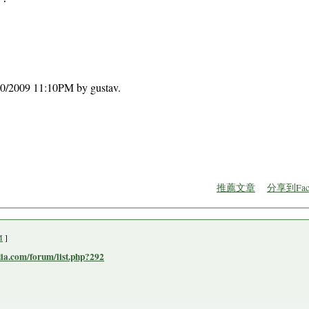
9/10/2009 11:10PM by gustav.
推薦文章
分享到Fac
M
]
.com/forum/list.php?292