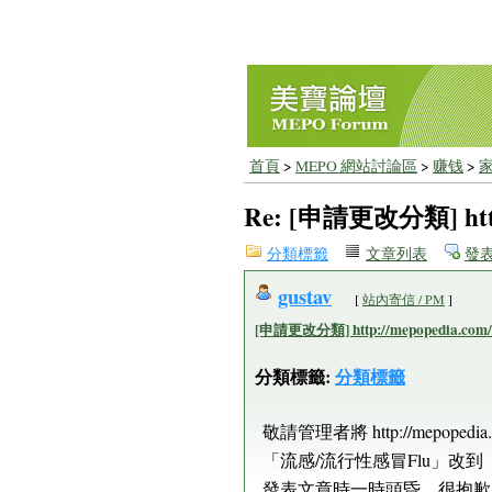
首頁
>
MEPO 網站討論區
>
赚钱
>
Re: [申請更改分類] http:/
分類標籤
文章列表
發
gustav
[
站內寄信 / PM
]
[申請更改分類] http://mepopedia.com/fo
分類標籤:
分類標籤
敬請管理者將 http://mepopedia
「流感/流行性感冒Flu」改
發表文章時一時頭昏，很抱歉