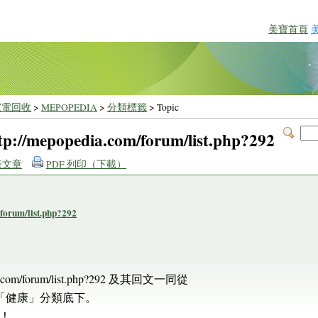
美寶首頁
家電回收
>
MEPOPEDIA
>
分類標籤
> Topic
/mepopedia.com/forum/list.php?292
表文章
PDF 列印（下載）
rum/list.php?292
.com/forum/list.php?292 及其回文一同從
到「健康」分類底下。
！