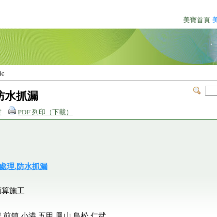
美寶首頁
ic
防水抓漏
章
PDF 列印（下載）
處理.防水抓漏
預算施工
.前鎮.小港.五甲.鳳山.鳥松.仁武