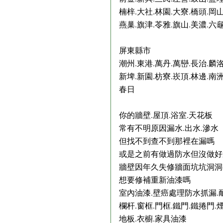
楠梓.大社.林園.大寮.橋頭.岡山
燕巢.旗津.苓雅.旗山.美濃.六
屏東縣市
潮州.東港.萬丹.萬巒.長治.麟洛
新埤.新園.枋寮.崁頂.林邊.南
春日
你的牆壁.屋頂.浴室.天花板
常有不明原因漏水.出水.滲水
但找不到查不到那裡在漏嗎
或是之前有做過防水但沒做好
牆壁因年久失修牆面坑坑洞洞
想要修補重新油漆嗎
室內油漆.壁癌處理防水抓漏.
欄杆.窗框.門框.鐵門.鐵捲門.
地板.衣櫥.家具油漆