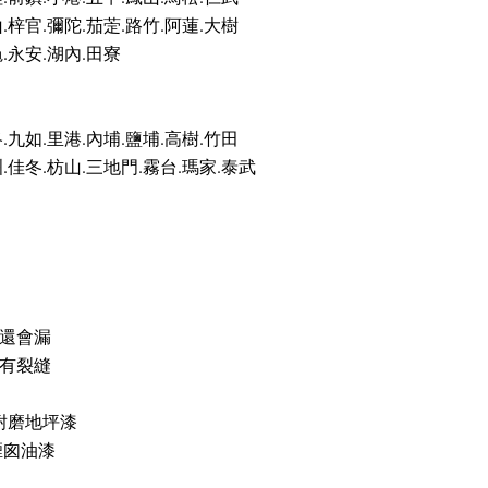
.梓官.彌陀.茄萣.路竹.阿蓮.大樹
龜.永安.湖內.田寮
.九如.里港.內埔.鹽埔.高樹.竹田
洲.佳冬.枋山.三地門.霧台.瑪家.泰武
還會漏
有裂縫
耐磨地坪漆
煙囪油漆