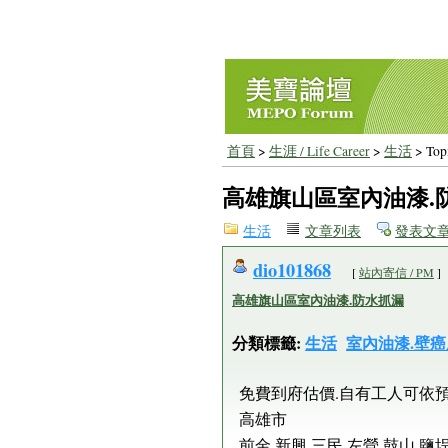
首頁
>
生涯 / Life Career
>
生活
> Top
高雄旗山區室內油漆.
生活
文章列表
發表文
dio101868
[
站內寄信 / PM
]
高雄旗山區室內油漆.防水抓漏
分類標籤:
生活
室內油漆.壁癌
免費到府估價.自有工人可依
高雄市
前金.新興.三民.左營.鼓山.鹽埕