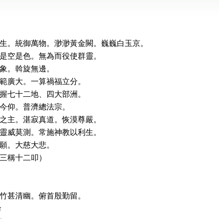
生。統御萬物。渺渺黃金闕。巍巍白玉京。
是空是色。無為而役使群靈。
象。斡旋無邊。
範廣大。一算禍福立分。
握七十二地、四大部洲。
今仰。普濟總法宗。
之主。湛寂真道。恢漠尊嚴。
靈威莫測。常施神教以利生。
願。大慈大悲。
三稱十二叩）
竹甚清幽。俯首殷勤留。
命