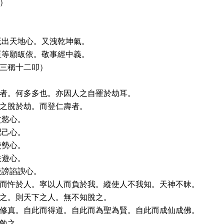
）
既出天地心。又洩乾坤氣。
臣等願皈依。敬事經中義。
三稱十二叩）
者。何多多也。亦因人之自罹於劫耳。
之脫於劫。而登仁壽者。
貪慾心。
肥己心。
使勢心。
佚遊心。
毀謗諂諛心。
而忤於人。寧以人而負於我。縱使人不我知。天神不昧。
之。則天下之人。無不知脫之。
修真。自此而得道。自此而為聖為賢。自此而成仙成佛。
勉之。