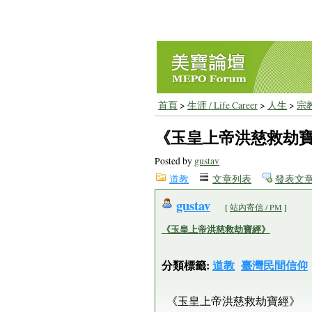
首頁
>
生涯 / Life Career
>
人生
>
宗
《玉皇上帝洪慈救劫
Posted by
gustav
道教
文章列表
發表文
gustav
[
站內寄信 / PM
]
《玉皇上帝洪慈救劫寶經》
分類標籤:
道教
臺灣民間信仰
《玉皇上帝洪慈救劫寶經》