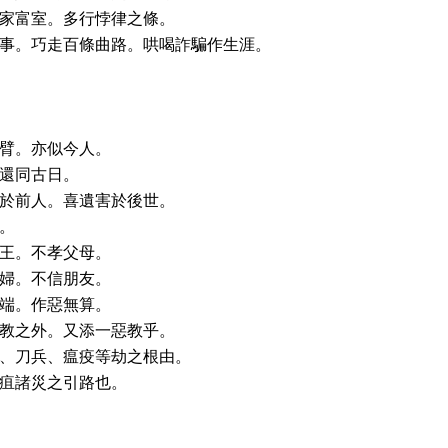
家富室。多行悖律之條。
事。巧走百條曲路。哄喝詐騙作生涯。
臂。亦似今人。
還同古日。
於前人。喜遺害於後世。
。
王。不孝父母。
婦。不信朋友。
端。作惡無算。
教之外。又添一惡教乎。
、刀兵、瘟疫等劫之根由。
疽諸災之引路也。