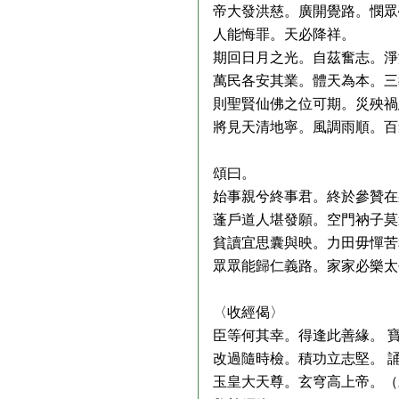
帝大發洪慈。廣開覺路。憫眾
人能悔罪。天必降祥。
期回日月之光。自茲奮志。淨
萬民各安其業。體天為本。三
則聖賢仙佛之位可期。災殃禍
將見天清地寧。風調雨順。百
頌曰。
始事親兮終事君。終於參贊在
蓬戶道人堪發願。空門衲子莫
貧讀宜思囊與映。力田毋憚苦
眾眾能歸仁義路。家家必樂太
〈收經偈〉
臣等何其幸。得逢此善緣。 
改過隨時檢。積功立志堅。 
玉皇大天尊。玄穹高上帝。（