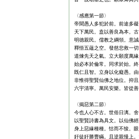
〈感應第一節〉
帝聞愚人多犯於前。前途多礙
天下萬民。盍以善良為本。古
明德親民。儒教之綱領。意誠
釋悟五蘊之空。發慈悲救一切
道煉先天之氣。立大願度萬緣
始必本於倫常。同求於始。終
既仁且智。立身以化癡愚。由
非惟得聖賢仙佛之地位。抑且
六宇清寧。萬民安樂。皆從善
〈揭惡第二節〉
今也人心不古。世俗日漓。舍
以聖賢詩書為具文。以仙佛經
身上惡緣種種。怙而不悛。眼
奸徒奸勝曹瞞。且逆親慢上。