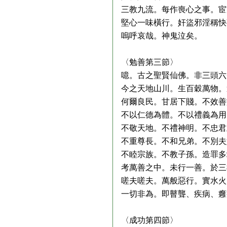
三教九流。每作喪心之事。宦
堅心一味橫行。奸盜邪淫稱快
嗚呼哀哉。神鬼泣矣。
〈勉善第三節〉
噫。古之聖賢仙佛。非三頭六
今之天地山川。生百穀萬物。
何爾良民。甘居下賤。不效善
不以仁德為體。不以禮義為用
不敬天地。不禮神明。不忠君
不重尊長。不和兄弟。不別夫
不睦宗族。不教子孫。造罪多
考萬善之中。未行一善。於三
嗟夫嗟夫。萬般惡行。實水火
一切非為。即瞽聾、疾病、癰
〈成功第四節〉