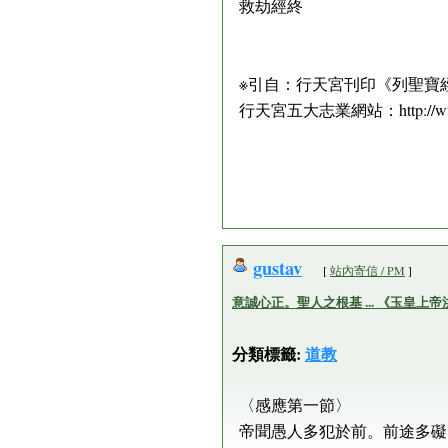
救劫經終
※引自：行天宮刊印《列聖寶
行天宮五大志業網站：http://www.
gustav
[
站內寄信 / PM
]
意誠心正。聖人之根基 ... 《玉皇上
分類標籤:
道教
〈感應第一節〉
帝聞愚人多犯於前。前途多礙