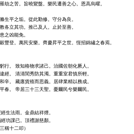
罹劫之苦。旨曉鸞盤。樂民遷善之心。恩高烏曜。
滌生平之垢。從此勤修。守分為良。
教各立其功。推己及人。止於至善。
患之凶能免。
穀豐登。萬民安樂。齊慶昇平之世。恆招錦繡之春焉。
躬行。 致知格物求諸己。治國佐朝化厥人。
違經。 清清閨秀防其濁。重重室君慎所輕。
和辛。 藏廛貨殖而思義。居肆業精以務成。
平春。 帝居三十三天聖。憂爾民兮樂爾民。
寶經生法雨。金鼎結祥煙。
誦經功課已。頂禮謝慈顏。
三稱十二叩）