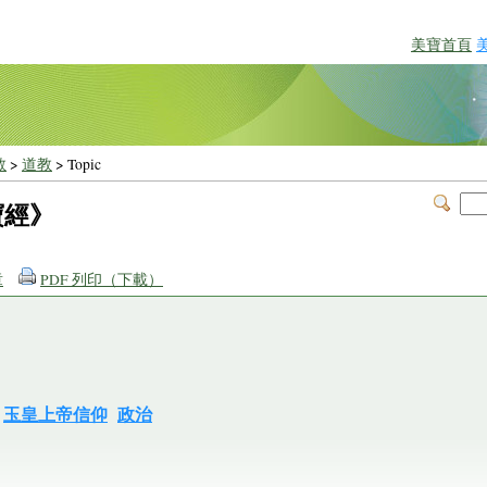
美寶首頁
教
>
道教
> Topic
寶經》
章
PDF 列印（下載）
玉皇上帝信仰
政治