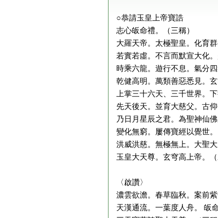
○恭請玉皇上帝寶誥
志心皈命禮。（三稱）
大羅天帝。太極聖皇。化育群
若實若虛。不言而默宣大化。
時乘六龍。遊行不息。氣分四
乾健高明。萬類善惡悉見。玄
上掌三十六天、三千世界。下
先天後天。並育大慈父。古仰
乃日月星辰之君。為聖神仙佛
變化無窮。屢傳寶經以覺世。
洪威洪慈。無極無上。大聖大
玉皇大天尊。玄穹高上帝。（
〈啟讚〉
濃雲欲澹。春草臨秋。案前紫
天漢通流。一葉度人舟。 皈