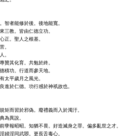
。智者能修於後。後地能寬。
來三教。皆由仁德立功。
心正。聖人之根基。
苦。
人。
專贊其化育。共勉於終。
德積功。行道而參天地。
有太平歲月之風光。
良進於仁德。功行感於神祇故也。
規矩而習於邪偽。廢禮義而入於濁汙。
典為異說。
前孽報昭昭。知猶不畏。好造滅身之罪。偏多亂世之才。
淫婦淫同武曌。更長舌毒心。