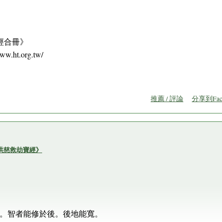
經合冊》
ht.org.tw/
推薦 / 評論
分享到Fac
帝洪慈救劫寶經》
。智者能修於後。後地能寬。