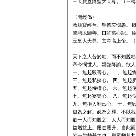
三天寶蓋隨聖大天尊。（三稱
〈開經偈〉
救劫寶經兮。聖德哀憫愚。 
警惡以歸善。口誦當心記。 
玉皇大天尊。玄穹高上帝。（
天下之人苦於劫。而不知脫劫
帝今憫世人。親臨降諭。欲人
一、無起殺害心。 二、無起
三、無起私挾心。 四、無起
五、無起恃權心。 六、無起
七、無起宴樂心。 八、無起
九、無損人利己心。 十、無
讎為之解。怨為之釋。不以我
欲一人而知脫之。人人而知脫
益增益上。屢進屢升。自此而
皆一脫劫基之也。願眾卿其共