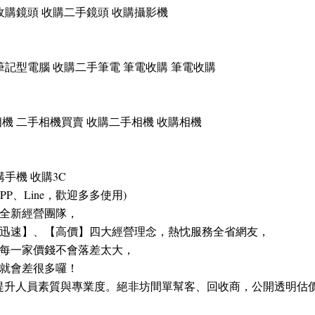
收購鏡頭 收購二手鏡頭 收購攝影機
筆記型電腦 收購二手筆電 筆電收購 筆電收購
機 二手相機買賣 收購二手相機 收購相機
手機 收購3C
支援APP、Line，歡迎多多使用)
全新經營團隊，
迅速】、【高價】四大經營理念，熱忱服務全省網友，
每一家價錢不會落差太大，
就會差很多囉！
斷提升人員素質與專業度。絕非坊間單幫客、回收商，公開透明估