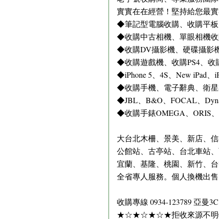
實實在在經營！堅持給您最實
◆筆記型電腦收購、收購平板
◆收購中古相機、單眼相機收
◆收購DV攝影機、硬碟攝影
◆收購遊戲機、收購PS4、收購PS
◆iPhone 5、4S、New iPad、i
◆收購手機、電子辭典、衛星
◆JBL、B&O、FOCAL、Dy
◆收購手錶OMEGA、ORIS、I
大台北木柵、景美、新店、信
公館站、古亭站、台北車站、
宜蘭、基隆、桃園、新竹、台中
全省專人服務。個人換機出售
收購專線 0934-123789 亞曼
★☆★☆★☆★拒收來源不明