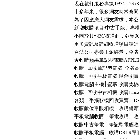
現在就打服務專線 0934-12
十多年來，很多網友時常會問
為了因應廣大網友需求，本公
新增收購項目:中古手錶、專
不同於其他3C收購商，亞曼
更多資訊及詳細收購項目請進-
合法公司專業正派經營，全省
★收購蘋果筆記型電腦APPLE iP
收購│回收筆記型電腦: 全省高
收購│回收平板電腦:現金收購APPL
收購電腦主機│螢幕:收購雙核心
收購│回收中古相機:收購Leic
各類二手攝影機回收買賣、D
收購數位單眼相機、收購鏡頭
平板電腦收購、筆電收購、收購
收購中古筆電、筆記型電腦收購、收購N
收購平板電腦、收購DSLR單