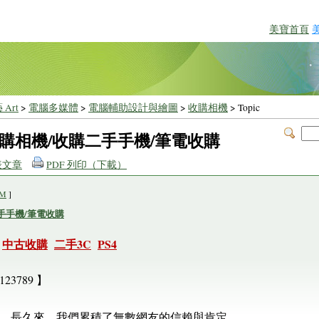
美寶首頁
 Art
>
電腦多媒體
>
電腦輔助設計與繪圖
>
收購相機
> Topic
89收購相機/收購二手手機/筆電收購
表文章
PDF 列印（下載）
PM
]
購二手手機/筆電收購
中古收購
二手3C
PS4
23789 】
，長久來，我們累積了無數網友的信賴與肯定。