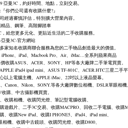
3789 亞曼3C，約好時間、地點，立刻交易。
:『你們公司還有收購什麼?』
司經過審慎評估，特別擴大營業內容。
櫃精品、鋼筆、高階腳踏車
3C，給您更多元化、更貼近生活的二手收購服務。
亞曼3C-官方網站
多家知名收購商聯合服務為您的二手物品創造最大的價值。
hone、iPad、Macbook Pro、Air、iMac…全系列蘋果商品
價收購ASUS、ACER、SONY、HP等各大廠牌二手筆電買賣。
E iPad4 ipad mini、ASUS TF-801C、ACER.HTC三星
以上電腦主機、APPLE iMac、22吋以上液晶螢幕。
a、Canon、Nikon、SONY.等各大廠牌數位相機、DSLR單眼相機
V收購、中古攝影機買賣。
、收購相機、收購閃光燈、筆記型電腦收購、
遊戲片、二手3C交易、收購MACPRO、回收二手電腦、收購MA
ew iPad、收購I PHONE5、iPad4、iPad mini、
眼相機、收購中古鏡頭、收購閃光燈、收購D800、