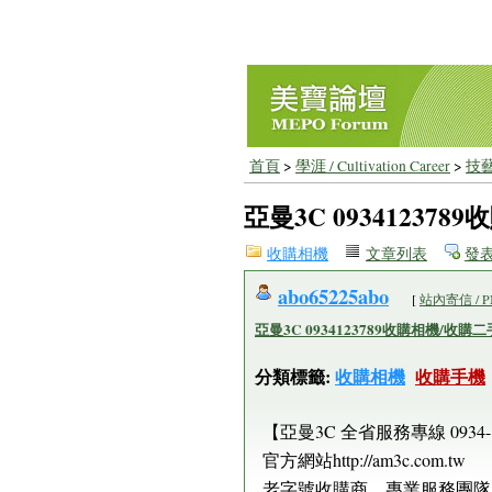
首頁
>
學涯 / Cultivation Career
>
技藝
亞曼3C 09341237
收購相機
文章列表
發
abo65225abo
[
站內寄信 / 
亞曼3C 0934123789收購相機/收
分類標籤:
收購相機
收購手機
【亞曼3C 全省服務專線 0934-1
官方網站http://am3c.com.tw
老字號收購商、專業服務團隊