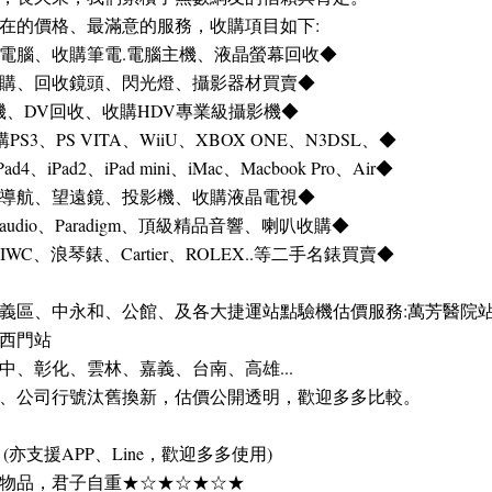
在的價格、最滿意的服務，收購項目如下:
電腦、收購筆電.電腦主機、液晶螢幕回收◆
購、回收鏡頭、閃光燈、攝影器材買賣◆
機、DV回收、收購HDV專業級攝影機◆
3、PS VITA、WiiU、XBOX ONE、N3DSL、◆
Pad4、iPad2、iPad mini、iMac、Macbook Pro、Air◆
導航、望遠鏡、投影機、收購液晶電視◆
naudio、Paradigm、頂級精品音響、喇叭收購◆
WC、浪琴錶、Cartier、ROLEX..等二手名錶買賣◆
義區、中永和、公館、及各大捷運站點驗機估價服務:萬芳醫院
西門站
、彰化、雲林、嘉義、台南、高雄...
、公司行號汰舊換新，估價公開透明，歡迎多多比較。
3C (亦支援APP、Line，歡迎多多使用)
物品，君子自重★☆★☆★☆★