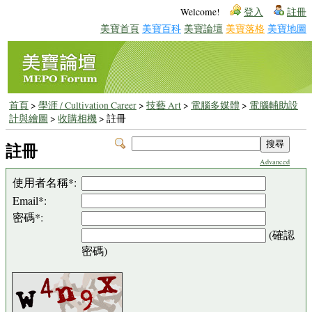
Welcome!
登入
註冊
美寶首頁
美寶百科
美寶論壇
美寶落格
美寶地圖
首頁
>
學涯 / Cultivation Career
>
技藝 Art
>
電腦多媒體
>
電腦輔助設
計與繪圖
>
收購相機
> 註冊
註冊
Advanced
使用者名稱*:
Email*:
密碼*:
(確認
密碼)