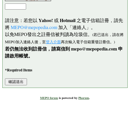
Yahoo!
Hotmail
請注意：若您以
或
之電子信箱註冊，請先
將
MEPO@mepopedia.com
加入「連絡人」。
以免MEPO發出之註冊信被判讀為垃圾信。
(若已送出，請在將
MEPO加入連絡人後，至
登入介面
再次輸入電子信箱重發註冊信。)
若仍無法收到註冊信，請寫信到 mepo@mepopedia.com 申
請啟用帳號。
*Required Items
MEPO forum
is powered by
Phorum
.