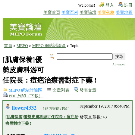
Welcome!
登入
註冊
美寶首頁
美寶百科
美寶論壇
美寶落格
美寶地圖
首頁
>
MEPO
>
MEPO 網站討論區
> Topic
[肌膚保養]優
Advanced
勢皮膚科游可
任院長：痘疤治療需對症下藥 !
MEPO 網站討論區
文章列表
發表文章
PDF 列印（下載）
flower4332
September 19, 2017 05:40PM
[
站內寄信 / PM
]
[肌膚保養]優勢皮膚科游可任院長：痘疤治
發表文章數: 43
療需對症下藥 !