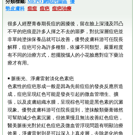
分類標籤:
MEPO 網站討論區
優
勢皮膚科
痘痘
痘疤
痘疤治療
很多人經歷青春期長痘的困擾後，留在臉上深淺及凹凸
不平的疤痕是許多人揮之不去的噩夢，對抗深層痘疤並
非單純塗抹保養品就可以改善，優勢皮膚科游可任院長
解釋，痘疤可分為許多種類，依據不同類型、嚴重程度
有不同的治療方式，想擺脫惱人的小花臉應對症下藥治
療才有用。
￭ 脈衝光、淨膚雷射淡化色素疤
色素性的痘疤形成一般是因為先前痘痘的發炎反應所造
成，痘疤呈現紅色可能是發炎引起的微血管增生、擴
張，以及皮膚組織水腫，呈現棕色可能是黑色素的沉澱
現象。優勢皮膚科游可任院長提到，塗抹酸類藥膏雖然
可幫助減少色素沉澱，但效果慢且無法改善紅色痘疤，
醫美脈衝光對於紅色痘疤及微血管浮現問題有明顯治療
效果，淨膚雷射則是可以深入上真皮層，去除老化的角