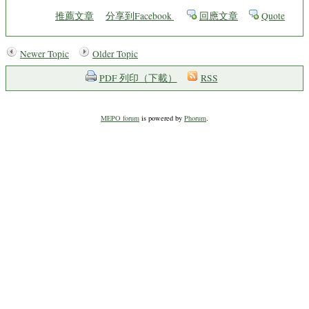
推薦文章
分享到Facebook
回應文章
Quote
Newer Topic
Older Topic
PDF 列印（下載）
RSS
MEPO forum
is powered by
Phorum
.