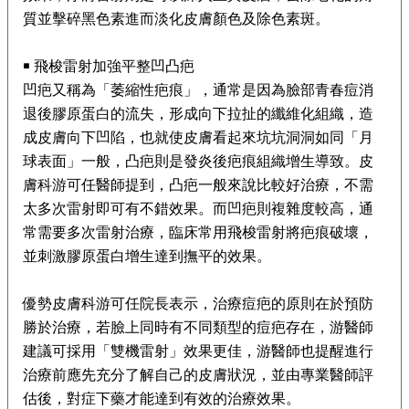
質並擊碎黑色素進而淡化皮膚顏色及除色素斑。
￭ 飛梭雷射加強平整凹凸疤
凹疤又稱為「萎縮性疤痕」，通常是因為臉部青春痘消
退後膠原蛋白的流失，形成向下拉扯的纖維化組織，造
成皮膚向下凹陷，也就使皮膚看起來坑坑洞洞如同「月
球表面」一般，凸疤則是發炎後疤痕組織增生導致。皮
膚科游可任醫師提到，凸疤一般來說比較好治療，不需
太多次雷射即可有不錯效果。而凹疤則複雜度較高，通
常需要多次雷射治療，臨床常用飛梭雷射將疤痕破壞，
並刺激膠原蛋白增生達到撫平的效果。
優勢皮膚科游可任院長表示，治療痘疤的原則在於預防
勝於治療，若臉上同時有不同類型的痘疤存在，游醫師
建議可採用「雙機雷射」效果更佳，游醫師也提醒進行
治療前應先充分了解自己的皮膚狀況，並由專業醫師評
估後，對症下藥才能達到有效的治療效果。