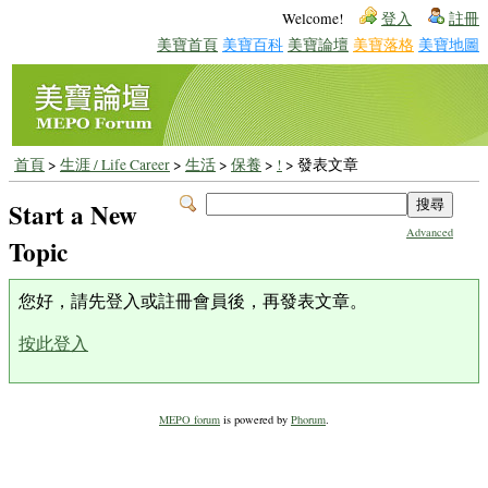
Welcome!
登入
註冊
美寶首頁
美寶百科
美寶論壇
美寶落格
美寶地圖
首頁
>
生涯 / Life Career
>
生活
>
保養
>
!
> 發表文章
Start a New
Advanced
Topic
您好，請先登入或註冊會員後，再發表文章。
按此登入
MEPO forum
is powered by
Phorum
.